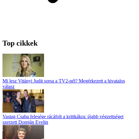
Top cikkek
Mi lesz Vitányi Judit sorsa a TV2-nél? Megérkezett a hivatalos
válasz
Vastag Csaba felesége rácáfolt a kritikákra: újabb végzettséget
szerzett Domján Evelin