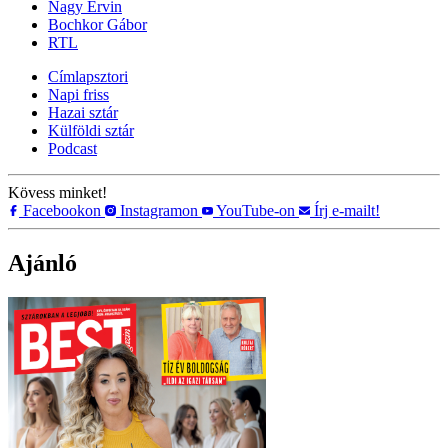
Nagy Ervin
Bochkor Gábor
RTL
Címlapsztori
Napi friss
Hazai sztár
Külföldi sztár
Podcast
Kövess minket!
Facebookon
Instagramon
YouTube-on
Írj e-mailt!
Ajánló