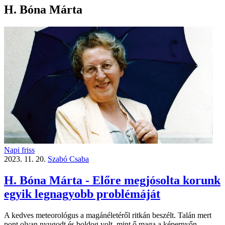
H. Bóna Márta
Napi friss
2023. 11. 20.
Szabó Csaba
H. Bóna Márta - Előre megjósolta korunk
egyik legnagyobb problémáját
A kedves meteorológus a magánéletéről ritkán beszélt. Talán mert
pont olyan nyugodt és boldog volt, mint ő maga a képernyőn.