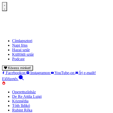
Címlapsztori
Napi friss
Hazai sztár
Külföldi sztár
Podcast
Kövess minket!
Facebookon
Instagramon
YouTube-on
Írj e-mailt!
Előfizetés
Operettszínház
De Re Attila Luigi
Közmédia
Tóth Ildikó
Rubint Réka