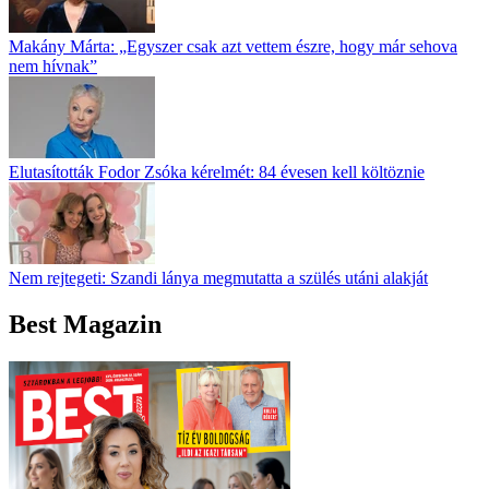
Makány Márta: „Egyszer csak azt vettem észre, hogy már sehova
nem hívnak”
Elutasították Fodor Zsóka kérelmét: 84 évesen kell költöznie
Nem rejtegeti: Szandi lánya megmutatta a szülés utáni alakját
Best Magazin