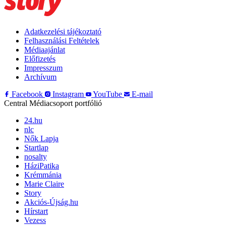
Adatkezelési tájékoztató
Felhasználási Feltételek
Médiaajánlat
Előfizetés
Impresszum
Archívum
Facebook
Instagram
YouTube
E-mail
Central Médiacsoport portfólió
24.hu
nlc
Nők Lapja
Startlap
nosalty
HáziPatika
Krémmánia
Marie Claire
Story
Akciós-Újság.hu
Hírstart
Vezess