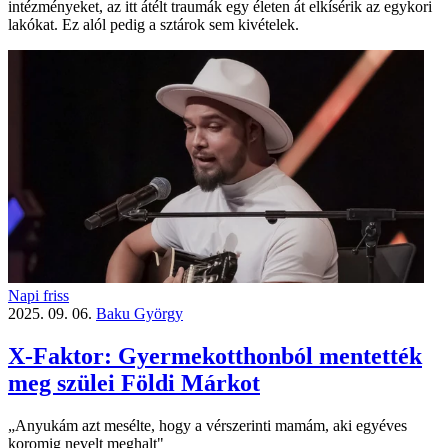
intézményeket, az itt átélt traumák egy életen át elkísérik az egykori
lakókat. Ez alól pedig a sztárok sem kivételek.
Napi friss
2025. 09. 06.
Baku György
X-Faktor: Gyermekotthonból mentették
meg szülei Földi Márkot
„Anyukám azt mesélte, hogy a vérszerinti mamám, aki egyéves
koromig nevelt meghalt"