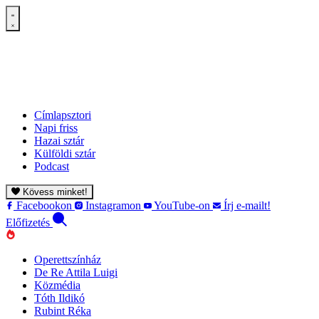
Címlapsztori
Napi friss
Hazai sztár
Külföldi sztár
Podcast
Kövess minket!
Facebookon
Instagramon
YouTube-on
Írj e-mailt!
Előfizetés
Operettszínház
De Re Attila Luigi
Közmédia
Tóth Ildikó
Rubint Réka