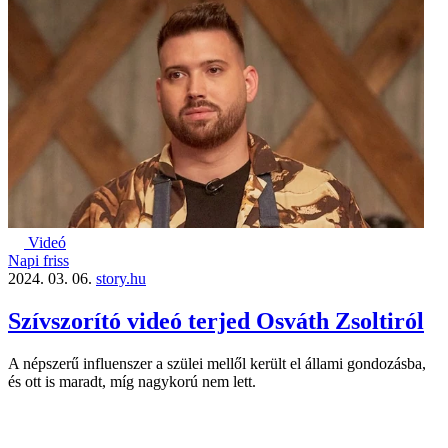
Videó
Napi friss
2024. 03. 06.
story.hu
Szívszorító videó terjed Osváth Zsoltiról
A népszerű influenszer a szülei mellől került el állami gondozásba,
és ott is maradt, míg nagykorú nem lett.