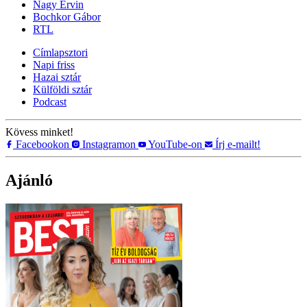
Nagy Ervin
Bochkor Gábor
RTL
Címlapsztori
Napi friss
Hazai sztár
Külföldi sztár
Podcast
Kövess minket!
Facebookon
Instagramon
YouTube-on
Írj e-mailt!
Ajánló