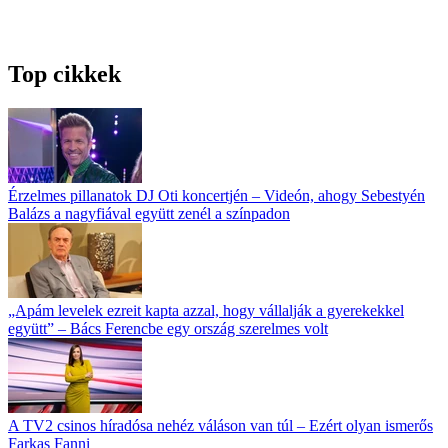
Top cikkek
Érzelmes pillanatok DJ Oti koncertjén – Videón, ahogy Sebestyén
Balázs a nagyfiával együtt zenél a színpadon
„Apám levelek ezreit kapta azzal, hogy vállalják a gyerekekkel
együtt” – Bács Ferencbe egy ország szerelmes volt
A TV2 csinos híradósa nehéz váláson van túl – Ezért olyan ismerős
Farkas Fanni