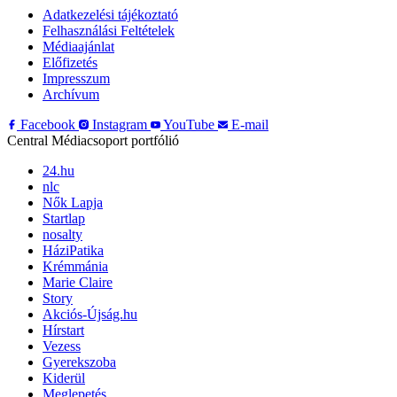
Adatkezelési tájékoztató
Felhasználási Feltételek
Médiaajánlat
Előfizetés
Impresszum
Archívum
Facebook
Instagram
YouTube
E-mail
Central Médiacsoport portfólió
24.hu
nlc
Nők Lapja
Startlap
nosalty
HáziPatika
Krémmánia
Marie Claire
Story
Akciós-Újság.hu
Hírstart
Vezess
Gyerekszoba
Kiderül
Meglepetés