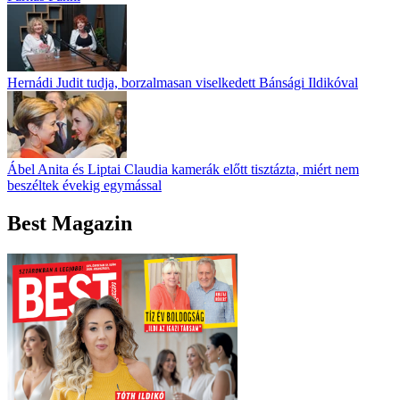
Hernádi Judit tudja, borzalmasan viselkedett Bánsági Ildikóval
Ábel Anita és Liptai Claudia kamerák előtt tisztázta, miért nem
beszéltek évekig egymással
Best Magazin