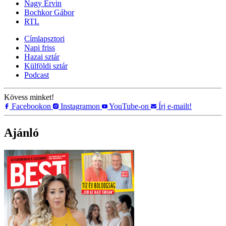
Nagy Ervin
Bochkor Gábor
RTL
Címlapsztori
Napi friss
Hazai sztár
Külföldi sztár
Podcast
Kövess minket!
Facebookon
Instagramon
YouTube-on
Írj e-mailt!
Ajánló