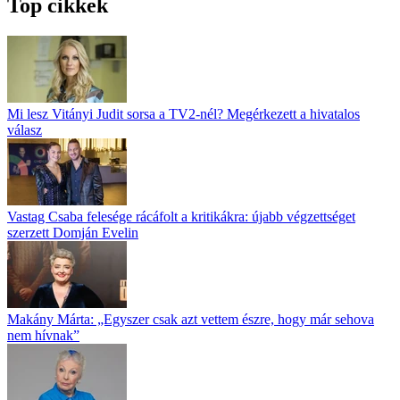
Top cikkek
Mi lesz Vitányi Judit sorsa a TV2-nél? Megérkezett a hivatalos
válasz
Vastag Csaba felesége rácáfolt a kritikákra: újabb végzettséget
szerzett Domján Evelin
Makány Márta: „Egyszer csak azt vettem észre, hogy már sehova
nem hívnak”