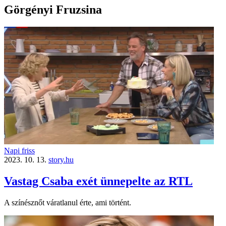
Görgényi Fruzsina
Napi friss
2023. 10. 13.
story.hu
Vastag Csaba exét ünnepelte az RTL
A színésznőt váratlanul érte, ami történt.