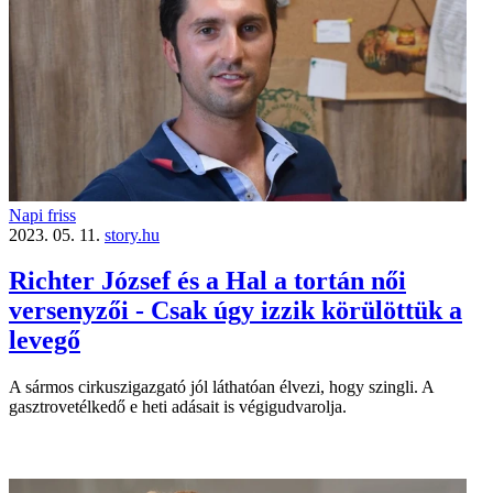
Napi friss
2023. 05. 11.
story.hu
Richter József és a Hal a tortán női
versenyzői - Csak úgy izzik körülöttük a
levegő
A sármos cirkuszigazgató jól láthatóan élvezi, hogy szingli. A
gasztrovetélkedő e heti adásait is végigudvarolja.