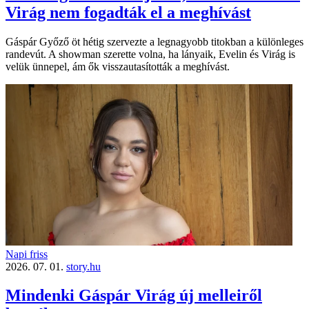
Virág nem fogadták el a meghívást
Gáspár Győző öt hétig szervezte a legnagyobb titokban a különleges
randevút. A showman szerette volna, ha lányaik, Evelin és Virág is
velük ünnepel, ám ők visszautasították a meghívást.
Napi friss
2026. 07. 01.
story.hu
Mindenki Gáspár Virág új melleiről