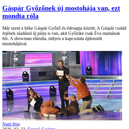
Gáspár Győzőnek új mostohája van, ezt
mondta róla
Már szent a béke Gáspár Győző és édesapja között. A Gáspár család
fejének ráadásul új párja is van, akit Győzike csak Éva mamának
hív. A showman elárulta, milyen a kapcsolata újdonsült
mostohájával.
Napi friss