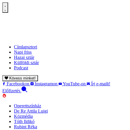
Címlapsztori
Napi friss
Hazai sztár
Külföldi sztár
Podcast
Kövess minket!
Facebookon
Instagramon
YouTube-on
Írj e-mailt!
Előfizetés
Operettszínház
De Re Attila Luigi
Közmédia
Tóth Ildikó
Rubint Réka