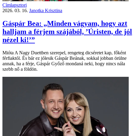
Címlapsztori
2026. 03. 16.
Janotka Krisztina
Gáspár Bea: „Minden vágyam, hogy azt
halljam a férjem szájából, ’Úristen, de jól
nézel ki!’”
Mióta A Nagy Duettben szerepel, rengeteg dicséretet kap, főként
férfiaktól. És bár ez jólesik Gáspár Beának, sokkal jobban örülne
annak, ha a férje, Gáspár Győző mondaná neki, hogy nincs nála
szebb nő a földön.