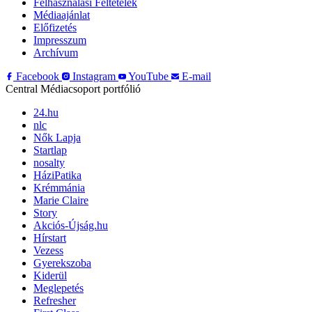
Felhasználási Feltételek
Médiaajánlat
Előfizetés
Impresszum
Archívum
Facebook
Instagram
YouTube
E-mail
Central Médiacsoport portfólió
24.hu
nlc
Nők Lapja
Startlap
nosalty
HáziPatika
Krémmánia
Marie Claire
Story
Akciós-Újság.hu
Hírstart
Vezess
Gyerekszoba
Kiderül
Meglepetés
Refresher