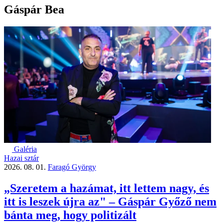
Gáspár Bea
Galéria
Hazai sztár
2026. 08. 01.
Faragó György
„Szeretem a hazámat, itt lettem nagy, és
itt is leszek újra az" – Gáspár Győző nem
bánta meg, hogy politizált