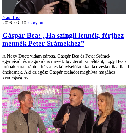
Napi friss
2026. 03. 10.
story.hu
Gáspár Bea: „Ha szingli lennék, férjhez
mennék Peter Srámekhez”
A Nagy Duett vidám párosa, Gáspár Bea és Peter Srámek
egymásról és magukról is mesélt. Így derült ki például, hogy Bea a
próbák során rántott hússal és képviselőfánkkal kedveskedik a fiatal
énekesnek. Aki az egész Gáspár családot meghívta magához
vendégségbe.