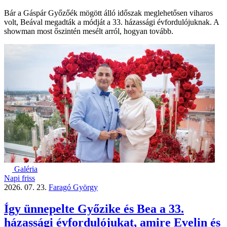
Bár a Gáspár Győzőék mögött álló időszak meglehetősen viharos
volt, Beával megadták a módját a 33. házassági évfordulójuknak. A
showman most őszintén mesélt arról, hogyan tovább.
Galéria
Napi friss
2026. 07. 23.
Faragó György
Így ünnepelte Győzike és Bea a 33.
házassági évfordulójukat, amire Evelin és