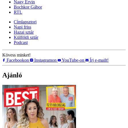
Nagy Ervin
Bochkor Gábor
RTL
Címlapsztori
Napi friss
Hazai sztár
Külföldi sztár
Podcast
Kövess minket!
Facebookon
Instagramon
YouTube-on
Írj e-mailt!
Ajánló