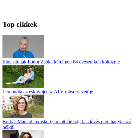
Top cikkek
Elutasították Fodor Zsóka kérelmét: 84 évesen kell költöznie
Lemondta az esküvőjét az ATV műsorvezetője
Borbás Marcsit luxuskertje miatt támadják: a tévés nem hagyta szó
nélkül