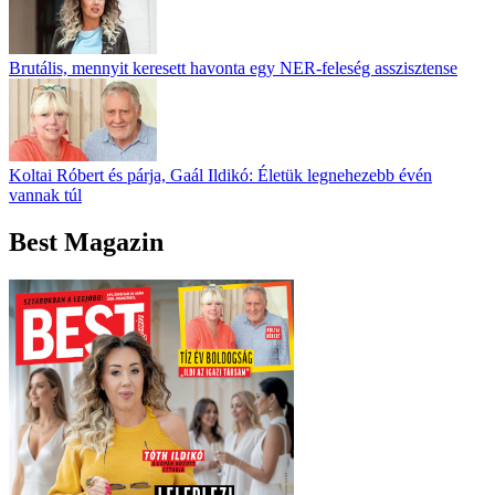
Brutális, mennyit keresett havonta egy NER-feleség asszisztense
Koltai Róbert és párja, Gaál Ildikó: Életük legnehezebb évén
vannak túl
Best Magazin