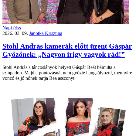
Napi friss
2026. 03. 09.
Janotka Krisztina
Stohl András kamerák előtt üzent Gáspár
Győzőnek: „Nagyon irigy vagyok rád!”
Stohl András a táncoslányok helyett Gáspár Beát bámulta a
színpadon. Majd a pontozásnál nem győzte hangsúlyozni, mennyire
vonzó és jó nőnek tartja Bea asszonyt.