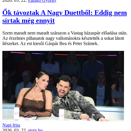
2026. 03. 22.
Faragó György
Ők távoztak A Nagy Duettből: Eddig nem
sírtak még ennyit
Szem maradt nem maradt szárazon a Vastag házaspár előadása után.
Az érzelmes pillanatok nagy vallomásokra késztették a sokat látott
ítészeket. Az est kiesői Gáspár Bea és Peter Srámek.
Napi friss
2026. 03. 22.
story.hu