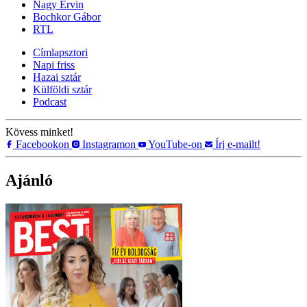
Nagy Ervin
Bochkor Gábor
RTL
Címlapsztori
Napi friss
Hazai sztár
Külföldi sztár
Podcast
Kövess minket!
Facebookon
Instagramon
YouTube-on
Írj e-mailt!
Ajánló