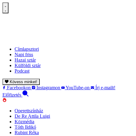
Címlapsztori
Napi friss
Hazai sztár
Külföldi sztár
Podcast
Kövess minket!
Facebookon
Instagramon
YouTube-on
Írj e-mailt!
Előfizetés
Operettszínház
De Re Attila Luigi
Közmédia
Tóth Ildikó
Rubint Réka