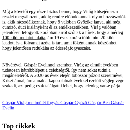
Míg a követői egy része biztos benne, hogy Virág külsején ez a
részlet megváltozott, addig rendre előbukkannak olyan hozzászólók
is, akik rácsodálkoznak, hogy ő valóban
Győzike lánya
, aki még
cumizó, duci kislányként él az emlékezetükben. Virág valóban
jelentősen lefogyott: korábban arról szóltak a hírek, hogy a mérleg
100 kilót mutatott alatta
, ám 19 éves korára több mint 20 kilót
leadott és a folyamat azóta is tart, amit főként annak köszönhet,
hogy jelentősen redukálta az édességfogyasztást.
Nővérével, Gáspár Evelinnel
szemben Virág az elmúlt években
tudatosan hátrébblépett a celebségtől, így nem sokat tudni a
magánéletéről. A 2020-as évek elején többször pózolt szerelmével,
Krisztiánnal, ám annak a kapcsolatnak évekkel ezelőtt végleg vége
szakadt, azt pedig csak találgatni lehet, hogy jelenleg van-e párja.
Gáspár Virág
mellműtét
fogyás
Gáspár Győző
Gáspár Bea
Gáspár
Evelin
Top cikkek