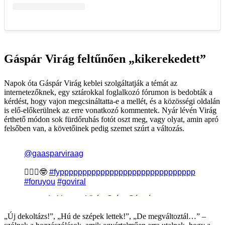
Gáspár Virág feltűnően „kikerekedett”
Napok óta Gáspár Virág keblei szolgáltatják a témát az
internetezőknek, egy sztárokkal foglalkozó fórumon is bedobták a
kérdést, hogy vajon megcsináltatta-e a mellét, és a közösségi oldalán
is elő-előkerülnek az erre vonatkozó kommentek. Nyár lévén Virág
érthető módon sok fürdőruhás fotót oszt meg, vagy olyat, amin apró
felsőben van, a követőinek pedig szemet szúrt a változás.
„Új dekoltázs!”, „Hú de szépek lettek!”, „De megváltoztál…” –