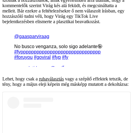
szólnak a hozzászólások, amik egyértelműen arra utalnak, hogy a
kommentelők szerint Virág kés alá feküdt, és megcsináltatta a
melleit. Bár ezekre a feltételezésekre ő nem válaszolt írásban, egy
hozzászóló tudni véli, hogy Virág egy TikTok Live
bejelentkezésben elismerte a plasztikai beavatkozást.
Lehet, hogy csak a
ruhaválasztás
vagy a szépítő effektek tetszik, de
tény, hogy a május eleji képein még másképp mutatott a dekoltázsa: