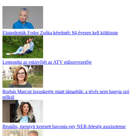
Elutasították Fodor Zsóka kérelmét: 84 évesen kell költöznie
Lemondta az esküvőjét az ATV műsorvezetője
Borbás Marcsit luxuskertje miatt támadják: a tévés nem hagyta szó
nélkül
Brutális, mennyit keresett havonta egy NER-feleség asszisztense