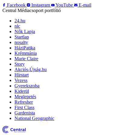
Facebook
Instagram
YouTube
E-mail
Central Médiacsoport portfólió
24.hu
nlc
Nők Lapja
Startlap
nosalty
HáziPatika
Krémmánia
Marie Claire
Story
Akciós-Újság.hu
Hírstart
Vezess
Gyerekszoba
Kiderül
Meglepetés
Refresher
First Class
Gardenista
National Geographic