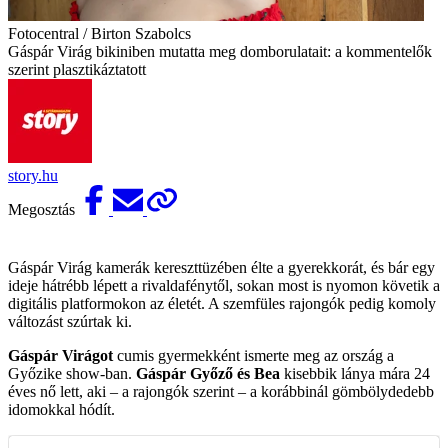
Fotocentral / Birton Szabolcs
Gáspár Virág bikiniben mutatta meg domborulatait: a kommentelők
szerint plasztikáztatott
story.hu
Megosztás
Gáspár Virág kamerák kereszttüzében élte a gyerekkorát, és bár egy
ideje hátrébb lépett a rivaldafénytől, sokan most is nyomon követik a
digitális platformokon az életét. A szemfüles rajongók pedig komoly
változást szúrtak ki.
Gáspár Virágot
cumis gyermekként ismerte meg az ország a
Győzike show-ban.
Gáspár Győző és Bea
kisebbik lánya mára 24
éves nő lett, aki – a rajongók szerint – a korábbinál gömbölydedebb
idomokkal hódít.