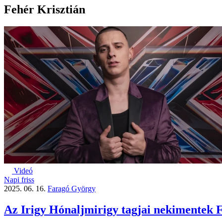
Fehér Krisztián
Videó
Napi friss
2025. 06. 16.
Faragó György
Az Irigy Hónaljmirigy tagjai nekimentek 