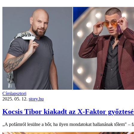
Címlapsztori
2025. 05. 12.
story.hu
Kocsis Tibor kiakadt az X-Faktor győztesé
„A pofámról lesülne a bőr, ha ilyen mondatokat hallanának tőlem" – f