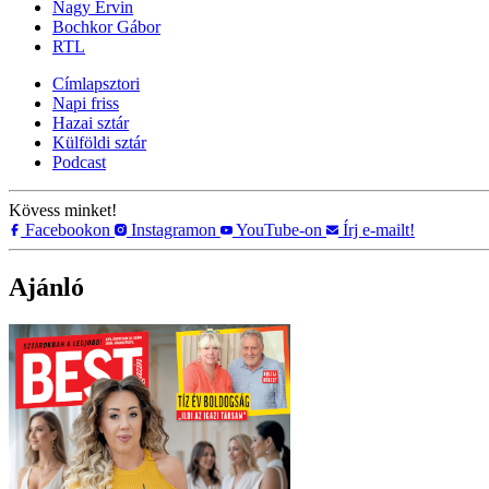
Nagy Ervin
Bochkor Gábor
RTL
Címlapsztori
Napi friss
Hazai sztár
Külföldi sztár
Podcast
Kövess minket!
Facebookon
Instagramon
YouTube-on
Írj e-mailt!
Ajánló