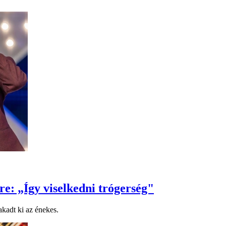
re: „Így viselkedni trógerség"
akadt ki az énekes.