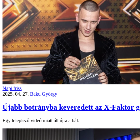
Napi friss
2025. 04. 27.
Baku György
Újabb botrányba keveredett az X-Faktor g
Egy leleplező videó miatt áll újra a bál.