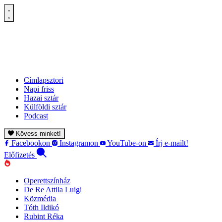
Címlapsztori
Napi friss
Hazai sztár
Külföldi sztár
Podcast
Kövess minket!
Facebookon
Instagramon
YouTube-on
Írj e-mailt!
Előfizetés
Operettszínház
De Re Attila Luigi
Közmédia
Tóth Ildikó
Rubint Réka