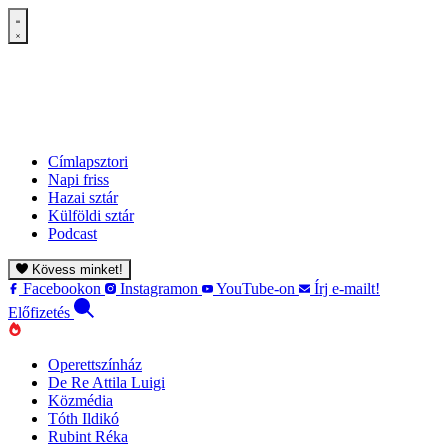
Címlapsztori
Napi friss
Hazai sztár
Külföldi sztár
Podcast
Kövess minket!
Facebookon
Instagramon
YouTube-on
Írj e-mailt!
Előfizetés
Operettszínház
De Re Attila Luigi
Közmédia
Tóth Ildikó
Rubint Réka