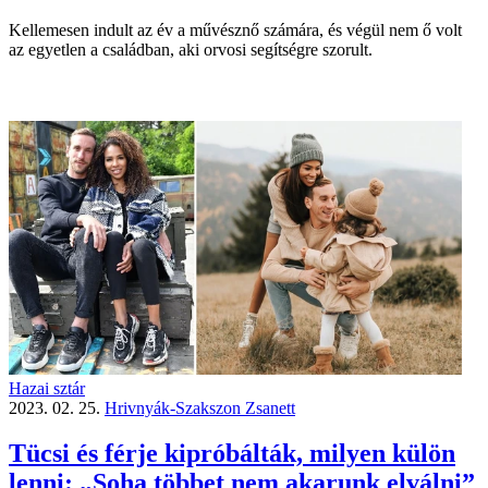
Kellemesen indult az év a művésznő számára, és végül nem ő volt
az egyetlen a családban, aki orvosi segítségre szorult.
Hazai sztár
2023. 02. 25.
Hrivnyák-Szakszon Zsanett
Tücsi és férje kipróbálták, milyen külön
lenni: „Soha többet nem akarunk elválni”