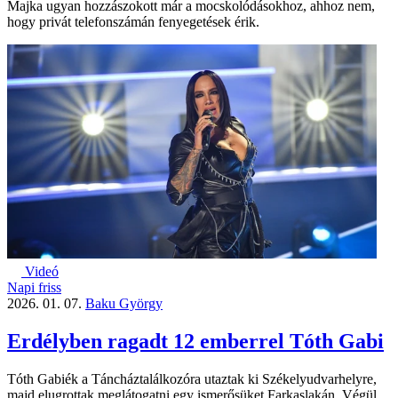
Majka ugyan hozzászokott már a mocskolódásokhoz, ahhoz nem,
hogy privát telefonszámán fenyegetések érik.
Videó
Napi friss
2026. 01. 07.
Baku György
Erdélyben ragadt 12 emberrel Tóth Gabi
Tóth Gabiék a Táncháztalálkozóra utaztak ki Székelyudvarhelyre,
majd elugrottak meglátogatni egy ismerősüket Farkaslakán. Végül