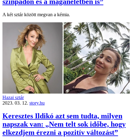
színpadon és a magánéletben is”
A két sztár között megvan a kémia.
Hazai sztár
2023. 03. 12.
story.hu
Keresztes Ildikó azt sem tudta, milyen
napszak van: „Nem telt sok időbe, hogy
elkezdjem érezni a pozitív változást”