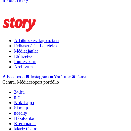
Rendeld meg!
Adatkezelési tájékoztató
Felhasználási Feltételek
Médiaajánlat
Előfizetés
Impresszum
Archívum
Facebook
Instagram
YouTube
E-mail
Central Médiacsoport portfólió
24.hu
nlc
Nők Lapja
Startlap
nosalty
HáziPatika
Krémmánia
Marie Claire