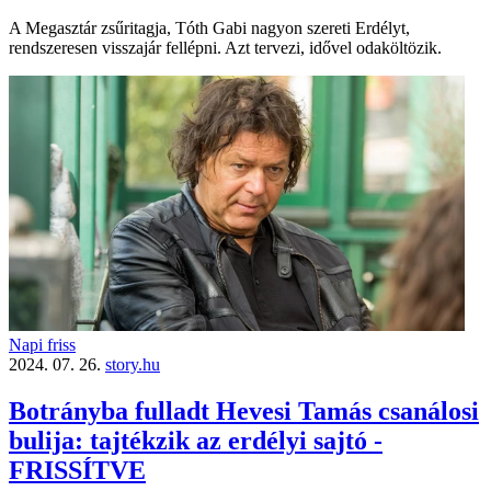
A Megasztár zsűritagja, Tóth Gabi nagyon szereti Erdélyt,
rendszeresen visszajár fellépni. Azt tervezi, idővel odaköltözik.
Napi friss
2024. 07. 26.
story.hu
Botrányba fulladt Hevesi Tamás csanálosi
bulija: tajtékzik az erdélyi sajtó -
FRISSÍTVE