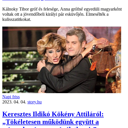
Kálnoky Tibor gróf és felesége, Anna grófné egyedüli magyarként
voltak ott a jövendőbeli királyi pár esküvőjén. Elmesélték a
kulisszatitkokat.
Napi friss
2023. 04. 04.
story.hu
Keresztes Ildikó Kökény Attiláról:
„Tökéletesen működünk együtt a