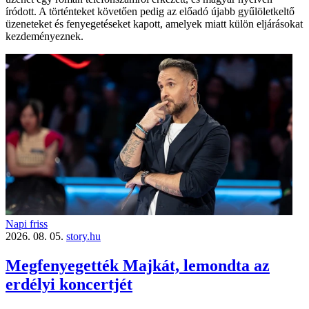
íródott. A történteket követően pedig az előadó újabb gyűlöletkeltő
üzeneteket és fenyegetéseket kapott, amelyek miatt külön eljárásokat
kezdeményeznek.
Napi friss
2026. 08. 05.
story.hu
Megfenyegették Majkát, lemondta az
erdélyi koncertjét