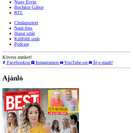
Nagy Ervin
Bochkor Gábor
RTL
Címlapsztori
Napi friss
Hazai sztár
Külföldi sztár
Podcast
Kövess minket!
Facebookon
Instagramon
YouTube-on
Írj e-mailt!
Ajánló