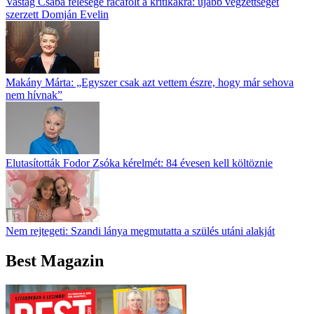
Vastag Csaba felesége rácáfolt a kritikákra: újabb végzettséget
szerzett Domján Evelin
Makány Márta: „Egyszer csak azt vettem észre, hogy már sehova
nem hívnak”
Elutasították Fodor Zsóka kérelmét: 84 évesen kell költöznie
Nem rejtegeti: Szandi lánya megmutatta a szülés utáni alakját
Best Magazin