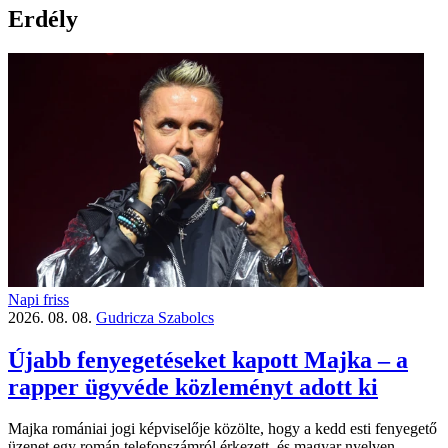
Erdély
Napi friss
2026. 08. 08.
Gudricza Szabolcs
Újabb fenyegetéseket kapott Majka – a
rapper ügyvéde közleményt adott ki
Majka romániai jogi képviselője közölte, hogy a kedd esti fenyegető
üzenet egy román telefonszámról érkezett, és magyar nyelven