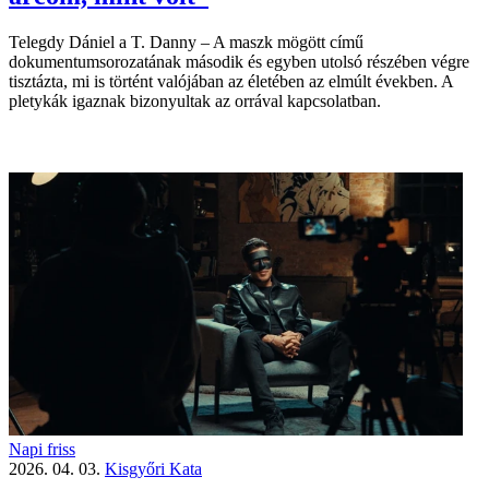
Telegdy Dániel a T. Danny – A maszk mögött című
dokumentumsorozatának második és egyben utolsó részében végre
tisztázta, mi is történt valójában az életében az elmúlt években. A
pletykák igaznak bizonyultak az orrával kapcsolatban.
Napi friss
2026. 04. 03.
Kisgyőri Kata