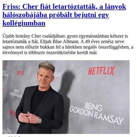
Friss: Cher fiát letartóztatták, a lányok
hálószobájába próbált bejutni egy
kollégiumban
Újabb botrány Cher családjában: gyors egymásutánban kétszer is
letartóztatták a fiát, Elijah Blue Allmant. A 49 éves zenész neve
sajnos nem először bukkan fel a hírekben negatív összefüggésben, a
törvénnyel is többször összeütközésbe került már.