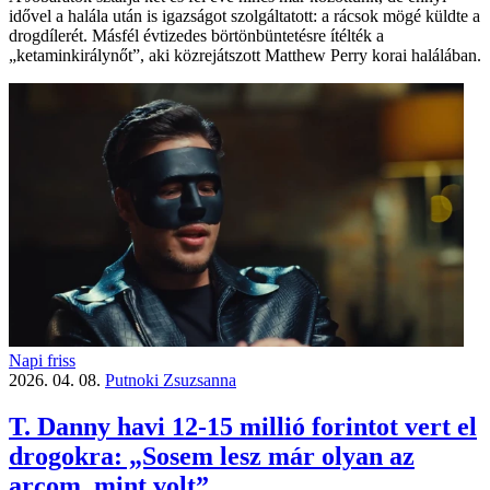
idővel a halála után is igazságot szolgáltatott: a rácsok mögé küldte a
drogdílerét. Másfél évtizedes börtönbüntetésre ítélték a
„ketaminkirálynőt”, aki közrejátszott Matthew Perry korai halálában.
Napi friss
2026. 04. 08.
Putnoki Zsuzsanna
T. Danny havi 12-15 millió forintot vert el
drogokra: „Sosem lesz már olyan az
arcom, mint volt”