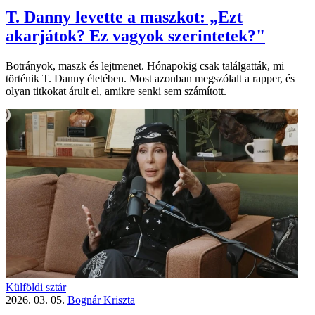
T. Danny levette a maszkot: „Ezt
akarjátok? Ez vagyok szerintetek?"
Botrányok, maszk és lejtmenet. Hónapokig csak találgatták, mi
történik T. Danny életében. Most azonban megszólalt a rapper, és
olyan titkokat árult el, amikre senki sem számított.
Külföldi sztár
2026. 03. 05.
Bognár Kriszta