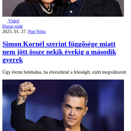
Videó
Hazai sztár
2025. 01. 27.
Pap Nóra
Simon Kornél szerint függősége miatt
nem jött össze nekik évekig a második
gyerek
Úgy érezte belehalna, ha elveszítené a feleségét, ezért megváltozott.