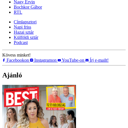
Nagy Ervin
Bochkor Gábor
RTL
Címlapsztori
Napi friss
Hazai sztár
Külföldi sztár
Podcast
Kövess minket!
Facebookon
Instagramon
YouTube-on
Írj e-mailt!
Ajánló