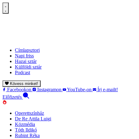
Címlapsztori
Napi friss
Hazai sztár
Külföldi sztár
Podcast
Kövess minket!
Facebookon
Instagramon
YouTube-on
Írj e-mailt!
Előfizetés
Operettszínház
De Re Attila Luigi
Közmédia
Tóth Ildikó
Rubint Réka