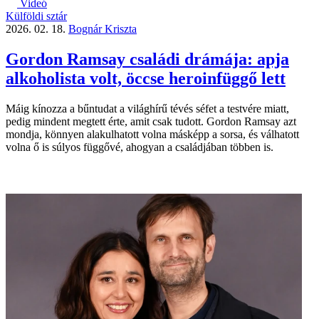
Videó
Külföldi sztár
2026. 02. 18.
Bognár Kriszta
Gordon Ramsay családi drámája: apja
alkoholista volt, öccse heroinfüggő lett
Máig kínozza a bűntudat a világhírű tévés séfet a testvére miatt,
pedig mindent megtett érte, amit csak tudott. Gordon Ramsay azt
mondja, könnyen alakulhatott volna másképp a sorsa, és válhatott
volna ő is súlyos függővé, ahogyan a családjában többen is.