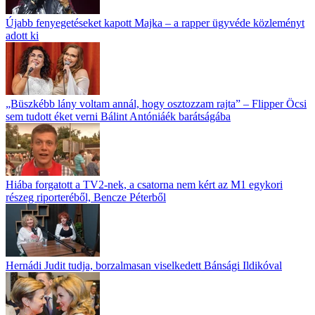
Újabb fenyegetéseket kapott Majka – a rapper ügyvéde közleményt
adott ki
„Büszkébb lány voltam annál, hogy osztozzam rajta” – Flipper Öcsi
sem tudott éket verni Bálint Antóniáék barátságába
Hiába forgatott a TV2-nek, a csatorna nem kért az M1 egykori
részeg riporteréből, Bencze Péterből
Hernádi Judit tudja, borzalmasan viselkedett Bánsági Ildikóval