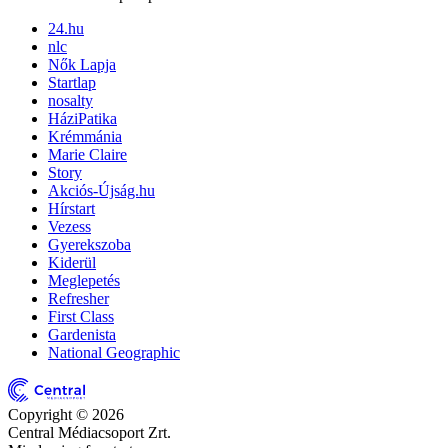
24.hu
nlc
Nők Lapja
Startlap
nosalty
HáziPatika
Krémmánia
Marie Claire
Story
Akciós-Újság.hu
Hírstart
Vezess
Gyerekszoba
Kiderül
Meglepetés
Refresher
First Class
Gardenista
National Geographic
Copyright © 2026
Central Médiacsoport Zrt.