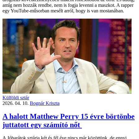
amíg nem hozzák rendbe, nem is fogja levenni a maszkot. A rapper
egy YouTube-műsorban mesélt arról, hogy is van mostanában.
Külföldi sztár
2026. 04. 10.
Bognár Kriszta
A halott Matthew Perry 15 évre börtönbe
juttatott egy számító nőt
A Jóbarátok sztárja két és fél éve nincs már közöttünk, de ennyi