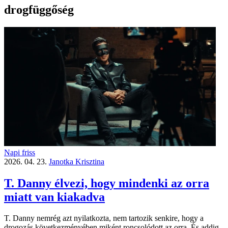
drogfüggőség
Napi friss
2026. 04. 23.
Janotka Krisztina
T. Danny élvezi, hogy mindenki az orra
miatt van kiakadva
T. Danny nemrég azt nyilatkozta, nem tartozik senkire, hogy a
drogozás következményében miként roncsolódott az orra. És addig,