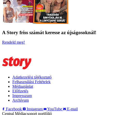
A Story friss számát keresse az újságosoknál!
Rendeld meg!
Adatkezelési tájékoztató
Felhasználási Feltételek
Médiaajánlat
Előfizetés
Impresszum
Archívum
Facebook
Instagram
YouTube
E-mail
Central Médiacsoport portfólió