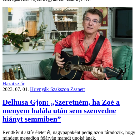
Hazai sztár
2023. 07. 01.
Hrivnyák-Szakszon Zsanett
Delhusa Gjon: „Szeretném, ha Zoé a
menyem halála után sem szenvedne
hiányt semmiben”
Rendkívül aktív életet él, nagypapaként pedig azon fáradozik, hogy
mindent megadjon félárván maradt unokájának.