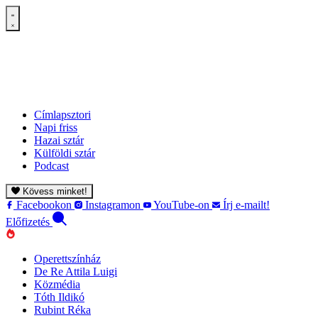
Címlapsztori
Napi friss
Hazai sztár
Külföldi sztár
Podcast
Kövess minket!
Facebookon
Instagramon
YouTube-on
Írj e-mailt!
Előfizetés
Operettszínház
De Re Attila Luigi
Közmédia
Tóth Ildikó
Rubint Réka