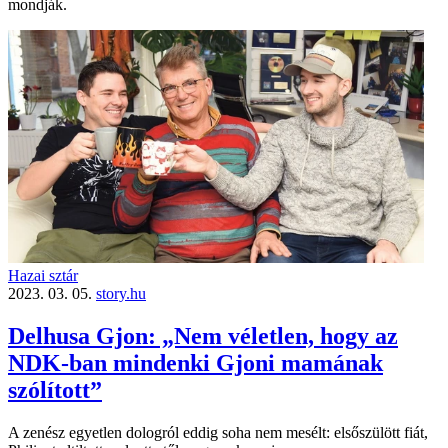
mondják.
Hazai sztár
2023. 03. 05.
story.hu
Delhusa Gjon: „Nem véletlen, hogy az
NDK-ban mindenki Gjoni mamának
szólított”
A zenész egyetlen dologról eddig soha nem mesélt: elsőszülött fiát,