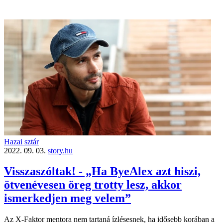
Hazai sztár
2022. 09. 03.
story.hu
Visszaszóltak! - „Ha ByeAlex azt hiszi,
ötvenévesen öreg trotty lesz, akkor
ismerkedjen meg velem”
Az X-Faktor mentora nem tartaná ízlésesnek, ha idősebb korában a