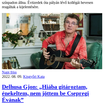
színpadon állna. Évtizedek óta pályán lévő kollégái hevesen
reagáltak a kijelentésére.
Napi friss
2022. 08. 09.
Kisgyőri Kata
Delhusa Gjon: „Hiába gitároztam,
énekeltem, nem jöttem be Csepregi
Évának”