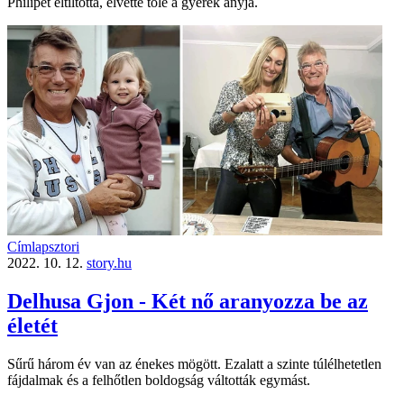
Philipet eltiltotta, elvette tőle a gyerek anyja.
Címlapsztori
2022. 10. 12.
story.hu
Delhusa Gjon - Két nő aranyozza be az
életét
Sűrű három év van az énekes mögött. Ezalatt a szinte túlélhetetlen
fájdalmak és a felhőtlen boldogság váltották egymást.