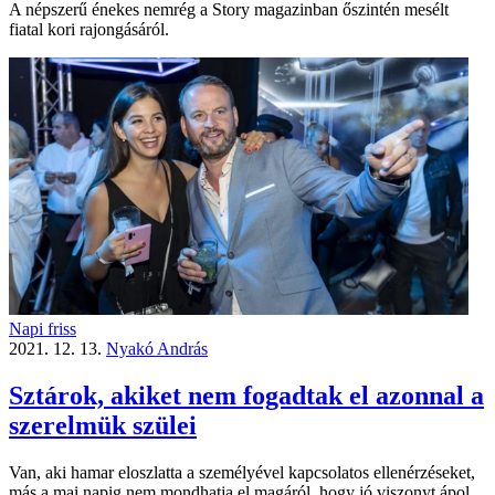
A népszerű énekes nemrég a Story magazinban őszintén mesélt
fiatal kori rajongásáról.
Napi friss
2021. 12. 13.
Nyakó András
Sztárok, akiket nem fogadtak el azonnal a
szerelmük szülei
Van, aki hamar eloszlatta a személyével kapcsolatos ellenérzéseket,
más a mai napig nem mondhatja el magáról, hogy jó viszonyt ápol