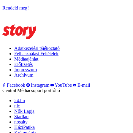
Rendeld meg!
Adatkezelési tájékoztató
Felhasználási Feltételek
Médiaajánlat
Előfizetés
Impresszum
Archívum
Facebook
Instagram
YouTube
E-mail
Central Médiacsoport portfólió
24.hu
nlc
Nők Lapja
Startlap
nosalty
HáziPatika
Krémmánia