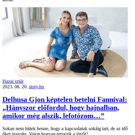
Hazai sztár
2023. 08. 20.
story.hu
Delhusa Gjon képtelen betelni Fannival:
„Hányszor előfordul, hogy hajnalban,
amikor még alszik, lefotózom…”
Sokan nem hittek benne, hogy a kapcsolatuk sokáig tart, de az idő
őket igazolta. Vajon hogyan tervezik a jövőt?