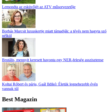
Lemondta az esküvőjét az ATV műsorvezetője
Borbás Marcsit luxuskertje miatt támadják: a tévés nem hagyta szó
nélkül
Brutális, mennyit keresett havonta egy NER-feleség asszisztense
Koltai Róbert és párja, Gaál Ildikó: Életük legnehezebb évén
vannak túl
Best Magazin