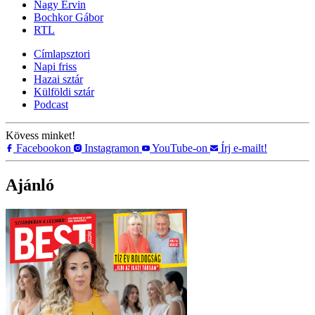
Nagy Ervin
Bochkor Gábor
RTL
Címlapsztori
Napi friss
Hazai sztár
Külföldi sztár
Podcast
Kövess minket!
Facebookon
Instagramon
YouTube-on
Írj e-mailt!
Ajánló