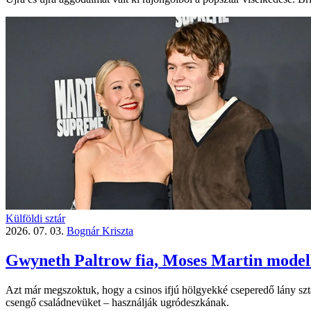
Külföldi sztár
2026. 07. 03.
Bognár Kriszta
Gwyneth Paltrow fia, Moses Martin modell l
Azt már megszoktuk, hogy a csinos ifjú hölgyekké cseperedő lány sztá
csengő családnevüket – használják ugródeszkának.