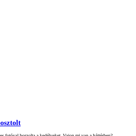
osztolt
es fotóval borzolta a kedélyeket. Vajon mi van a háttérben?