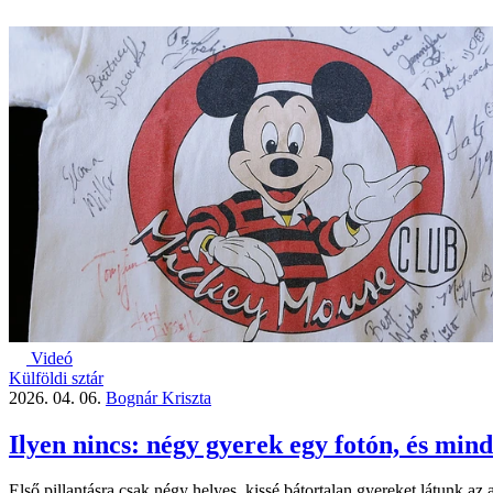
Videó
Külföldi sztár
2026. 04. 06.
Bognár Kriszta
Ilyen nincs: négy gyerek egy fotón, és min
Első pillantásra csak négy helyes, kissé bátortalan gyereket látunk a