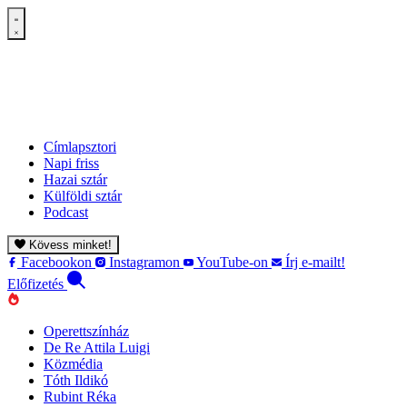
Címlapsztori
Napi friss
Hazai sztár
Külföldi sztár
Podcast
Kövess minket!
Facebookon
Instagramon
YouTube-on
Írj e-mailt!
Előfizetés
Operettszínház
De Re Attila Luigi
Közmédia
Tóth Ildikó
Rubint Réka