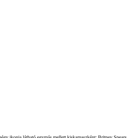
 négy ikonja látható egymás mellett kiskamaszként: Britney Spears,