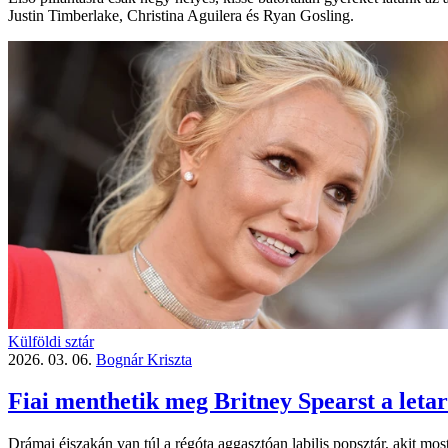
Justin Timberlake, Christina Aguilera és Ryan Gosling.
Külföldi sztár
2026. 03. 06.
Bognár Kriszta
Fiai menthetik meg Britney Spearst a letar
Drámai éjszakán van túl a régóta aggasztóan labilis popsztár, akit mos