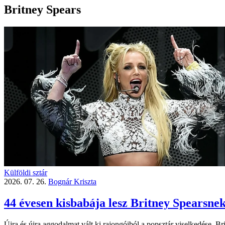
Britney Spears
Külföldi sztár
2026. 07. 26.
Bognár Kriszta
44 évesen kisbabája lesz Britney Spearsnek
Újra és újra aggodalmat vált ki rajongóiból a popsztár viselkedése. B