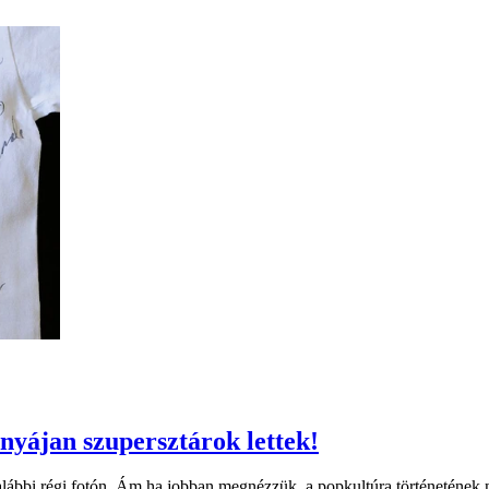
dnyájan szupersztárok lettek!
z alábbi régi fotón. Ám ha jobban megnézzük, a popkultúra történetének