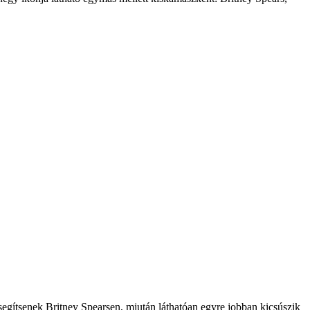
y segítsenek Britney Spearsen, miután láthatóan egyre jobban kicsúszik