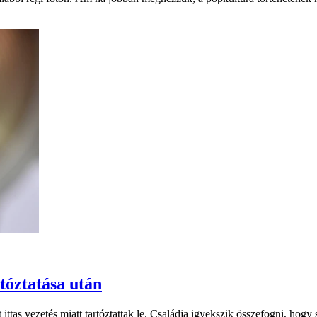
tóztatása után
t ittas vezetés miatt tartóztattak le. Családja igyekszik összefogni, hog