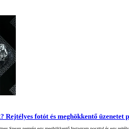
? Rejtélyes fotót és meghökkentő üzenetet p
ritney Spears nemrég egy meghökkentő Instagram-poszttal és egy rejtély