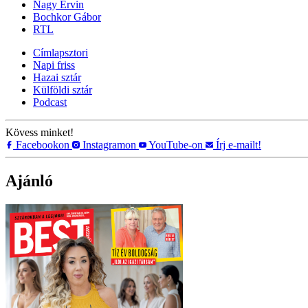
Nagy Ervin
Bochkor Gábor
RTL
Címlapsztori
Napi friss
Hazai sztár
Külföldi sztár
Podcast
Kövess minket!
Facebookon
Instagramon
YouTube-on
Írj e-mailt!
Ajánló