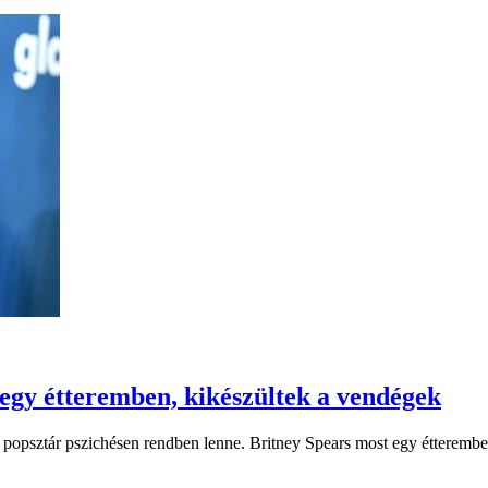
t egy étteremben, kikészültek a vendégek
 popsztár pszichésen rendben lenne. Britney Spears most egy étteremben