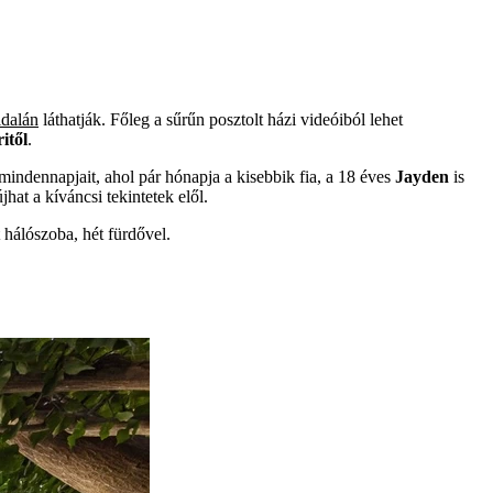
ldalán
láthatják. Főleg a sűrűn posztolt házi videóiból lehet
­től
.
 mindennapjait, ahol pár hónapja a kisebbik fia, a 18 éves
Jayden
is
jhat a kíváncsi tekintetek elől.
 hálószoba, hét fürdővel.