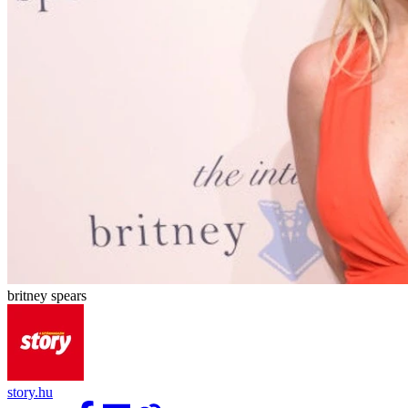
britney spears
story.hu