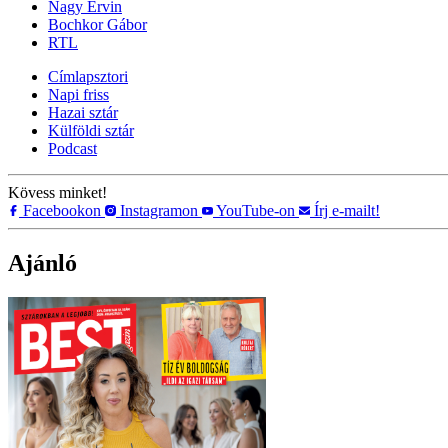
Nagy Ervin
Bochkor Gábor
RTL
Címlapsztori
Napi friss
Hazai sztár
Külföldi sztár
Podcast
Kövess minket!
Facebookon
Instagramon
YouTube-on
Írj e-mailt!
Ajánló