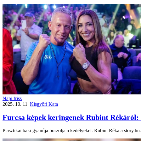
Napi friss
2025. 10. 11.
Kisgyőri Kata
Furcsa képek keringenek Rubint Rékáról: r
Plasztikai baki gyanúja borzolja a kedélyeket. Rubint Réka a story.hu