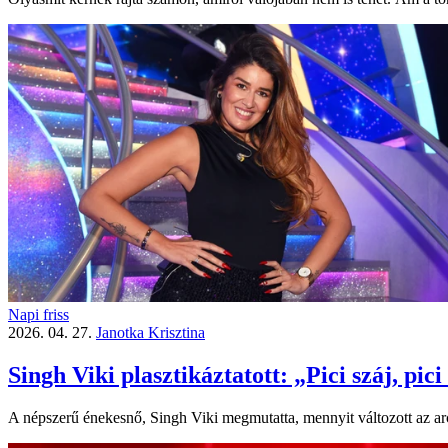
Napi friss
2026. 04. 27.
Janotka Krisztina
Singh Viki plasztikáztatott: „Pici száj, pici
A népszerű énekesnő, Singh Viki megmutatta, mennyit változott az arc