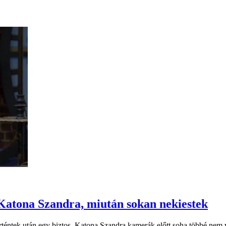
 Katona Szandra, miután sokan nekiestek
rténtek után egy biztos, Katona Szandra kamerák előtt soha többé nem vi