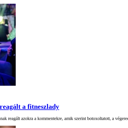
eagált a fitneszlady
-nak reagált azokra a kommentekre, amik szerint botoxoltatott, a végere