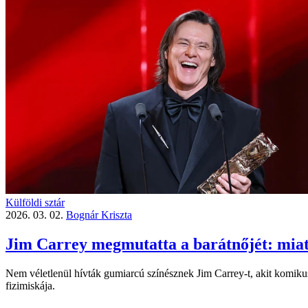
Külföldi sztár
2026. 03. 02.
Bognár Kriszta
Jim Carrey megmutatta a barátnőjét: miatt
Nem véletlenül hívták gumiarcú színésznek Jim Carrey-t, akit komikus
fizimiskája.