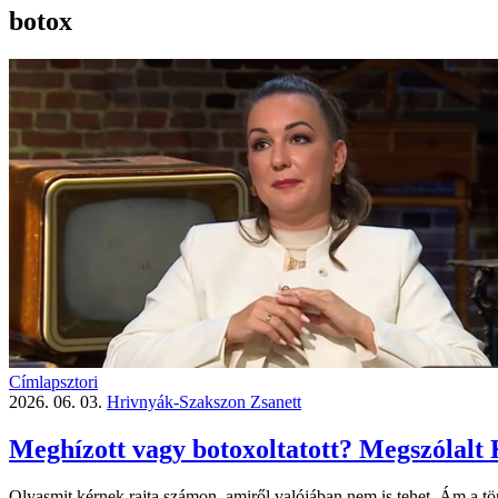
botox
Címlapsztori
2026. 06. 03.
Hrivnyák-Szakszon Zsanett
Meghízott vagy botoxoltatott? Megszólalt
Olyasmit kérnek rajta számon, amiről valójában nem is tehet. Ám a tö