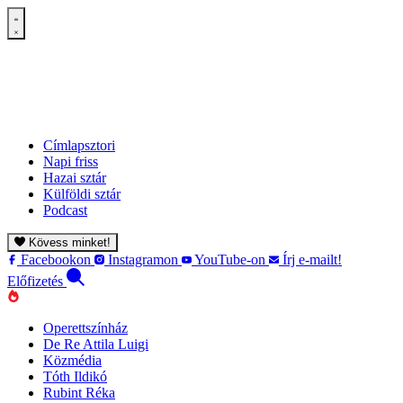
Címlapsztori
Napi friss
Hazai sztár
Külföldi sztár
Podcast
Kövess minket!
Facebookon
Instagramon
YouTube-on
Írj e-mailt!
Előfizetés
Operettszínház
De Re Attila Luigi
Közmédia
Tóth Ildikó
Rubint Réka