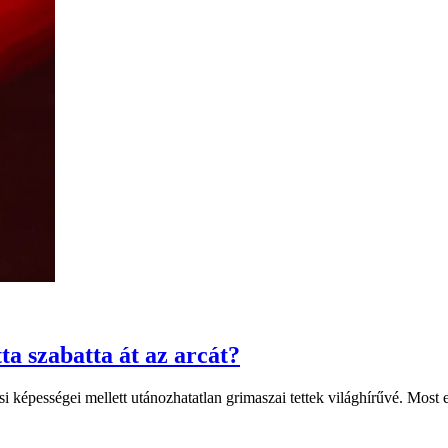
a szabatta át az arcát?
i képességei mellett utánozhatatlan grimaszai tettek világhírűvé. Most