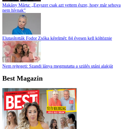
Makány Márta: „Egyszer csak azt vettem észre, hogy már sehova
nem hívnak”
Elutasították Fodor Zsóka kérelmét: 84 évesen kell költöznie
Nem rejtegeti: Szandi lánya megmutatta a szülés utáni alakját
Best Magazin