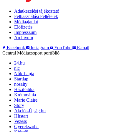
Adatkezelési tájékoztató
Felhasználási Feltételek
Médiaajánlat
Előfizetés
Impresszum
Archívum
Facebook
Instagram
YouTube
E-mail
Central Médiacsoport portfólió
24.hu
nlc
Nők Lapja
Startlap
nosalty
HáziPatika
Krémmánia
Marie Claire
Story
Akciós-Újság.hu
Hírstart
Vezess
Gyerekszoba
Kiderül