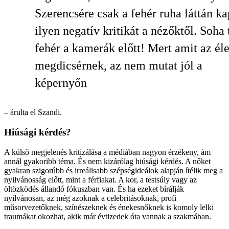
Szerencsére csak a fehér ruha láttán k
ilyen negatív kritikát a nézőktől. Soha
fehér a kamerák előtt! Mert amit az él
megdicsérnek, az nem mutat jól a
képernyőn
– árulta el Szandi.
Hiúsági kérdés?
A külső megjelenés kritizálása a médiában nagyon érzékeny, ám
annál gyakoribb téma. És nem kizárólag hiúsági kérdés. A nőket
gyakran szigorúbb és irreálisabb szépségideálok alapján ítélik meg a
nyilvánosság előtt, mint a férfiakat. A kor, a testsúly vagy az
öltözködés állandó fókuszban van. És ha ezeket bírálják
nyilvánosan, az még azoknak a celebritásoknak, profi
műsorvezetőknek, színészeknek és énekesnőknek is komoly lelki
traumákat okozhat, akik már évtizedek óta vannak a szakmában.