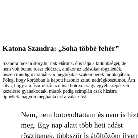
Katona Szandra: „Soha többé fehér”
Szandra most a story.hu-nak elárulta, ő is látja a különbséget, de
nem volt benne rossz előérzet, amikor az adásokat rögzítették,
hiszen mindig maximálisan megbízik a szakemberek munkájában.
Főleg, hogy korábban is kapott hasonló színű nadrágkosztümöt. Ám
látva, hogy a műsor nézői azonnal botoxra vagy egyéb szépészeti
kezelésre gyanakodtak, mások pedig szimplán csak hízásra
tippeltek, nagyon megbánta ezt a választást.
Nem, nem botoxoltattam és nem is hí
meg. Egy nap alatt több heti adást
rögzítenek, többször is átöltözöm ilyen