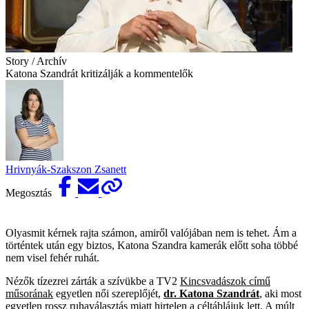
Story / Archív
Katona Szandrát kritizálják a kommentelők
Hrivnyák-Szakszon Zsanett
Megosztás
Olyasmit kérnek rajta számon, amiről valójában nem is tehet. Ám a
történtek után egy biztos, Katona Szandra kamerák előtt soha többé
nem visel fehér ruhát.
Nézők tízezrei zárták a szívükbe a TV2
Kincsvadászok című
műsorának
egyetlen női szereplőjét,
dr. Katona Szandrát
,
aki most
egyetlen rossz ruhaválasztás miatt hirtelen a céltáblájuk lett. A múlt