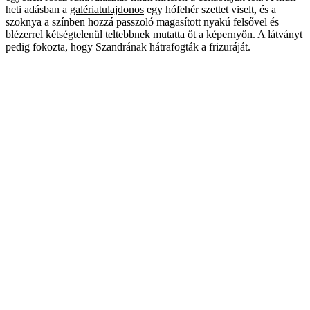
heti adásban a
galériatulajdonos
egy hófehér szettet viselt, és a
szoknya a színben hozzá passzoló magasított nyakú felsővel és
blézerrel kétségtelenül teltebbnek mutatta őt a képernyőn. A látványt
pedig fokozta, hogy Szandrának hátrafogták a frizuráját.