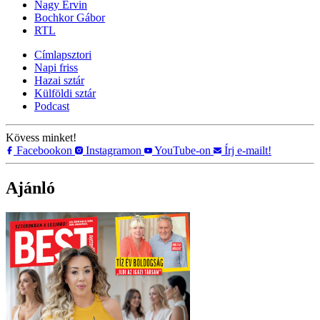
Nagy Ervin
Bochkor Gábor
RTL
Címlapsztori
Napi friss
Hazai sztár
Külföldi sztár
Podcast
Kövess minket!
Facebookon
Instagramon
YouTube-on
Írj e-mailt!
Ajánló