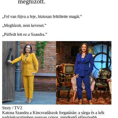
meghízott.
„Fel van fújva a feje, biztosan feltöltette magát.”
„Meghízott, nem keveset.”
„Püffedt lett ez a Szandra.”
Story / TV2
Katona Szandra a Kincsvadászok forgatásán: a sárga és a kék
nadrágkosztümben nagyon csinos, mindkettő előnyösebb