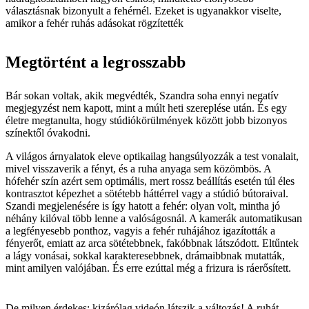
választásnak bizonyult a fehérnél. Ezeket is ugyanakkor viselte,
amikor a fehér ruhás adásokat rögzítették
Megtörtént a legrosszabb
Bár sokan voltak, akik megvédték, Szandra soha ennyi negatív
megjegyzést nem kapott, mint a múlt heti szereplése után. És egy
életre megtanulta, hogy stúdiókörülmények között jobb bizonyos
színektől óvakodni.
A világos árnyalatok eleve optikailag hangsúlyozzák a test vonalait,
mivel visszaverik a fényt, és a ruha anyaga sem közömbös. A
hófehér szín azért sem optimális, mert rossz beállítás esetén túl éles
kontrasztot képezhet a sötétebb háttérrel vagy a stúdió bútoraival.
Szandi megjelenésére is így hatott a fehér: olyan volt, mintha jó
néhány kilóval több lenne a valóságosnál. A kamerák automatikusan
a legfényesebb ponthoz, vagyis a fehér ruhájához igazították a
fényerőt, emiatt az arca sötétebbnek, fakóbbnak látszódott. Eltűntek
a lágy vonásai, sokkal karakteresebbnek, drámaibbnak mutatták,
mint amilyen valójában. És erre ezúttal még a frizura is ráerősített.
De milyen érdekes: kizárólag videón látszik a változás! A ruhát