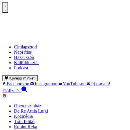
Címlapsztori
Napi friss
Hazai sztár
Külföldi sztár
Podcast
Kövess minket!
Facebookon
Instagramon
YouTube-on
Írj e-mailt!
Előfizetés
Operettszínház
De Re Attila Luigi
Közmédia
Tóth Ildikó
Rubint Réka