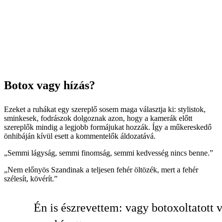
Botox vagy hízás?
Ezeket a ruhákat egy szereplő sosem maga választja ki: stylistok,
sminkesek, fodrászok dolgoznak azon, hogy a kamerák előtt
szereplők mindig a legjobb formájukat hozzák. Így a műkereskedő
önhibáján kívül esett a kommentelők áldozatává.
„Semmi lágyság, semmi finomság, semmi kedvesség nincs benne.”
„Nem előnyös Szandinak a teljesen fehér öltözék, mert a fehér
szélesít, kövérít.”
Én is észrevettem: vagy botoxoltatott 