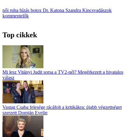
női ruha
hízás
botox
Dr. Katona Szandra
Kincsvadászok
kommentelők
Top cikkek
Mi lesz Vitányi Judit sorsa a TV2-nél? Megérkezett a hivatalos
válasz
Vastag Csaba felesége rácáfolt a kritikákra: újabb végzettséget
szerzett Domján Evelin