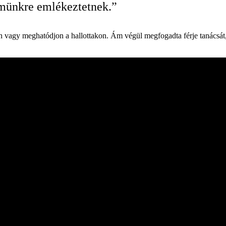
münkre emlékeztetnek.”
djön vagy meghatódjon a hallottakon. Ám végül megfogadta férje tanácsá