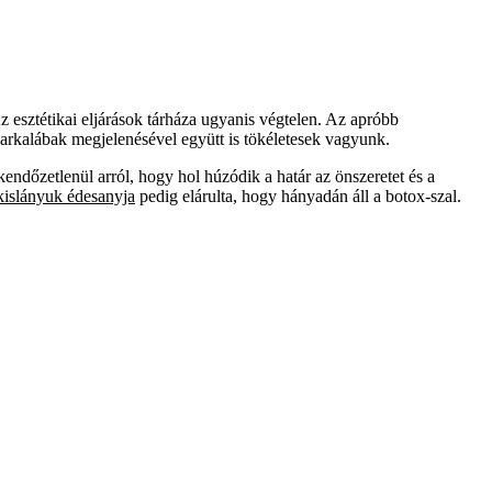
z esztétikai eljárások tárháza ugyanis végtelen. Az apróbb
szarkalábak megjelenésével együtt is tökéletesek vagyunk.
kendőzetlenül arról, hogy hol húzódik a határ az önszeretet és a
kislányuk édesanyja
pedig elárulta, hogy hányadán áll a botox-szal.