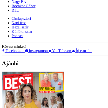
Nagy Ervin
Bochkor Gábor
RTL
Címlapsztori
Napi friss
Hazai sztár
Külföldi sztár
Podcast
Kövess minket!
Facebookon
Instagramon
YouTube-on
Írj e-mailt!
Ajánló