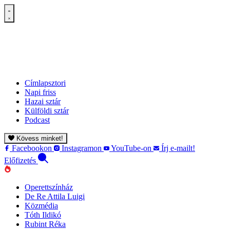
Címlapsztori
Napi friss
Hazai sztár
Külföldi sztár
Podcast
Kövess minket!
Facebookon
Instagramon
YouTube-on
Írj e-mailt!
Előfizetés
Operettszínház
De Re Attila Luigi
Közmédia
Tóth Ildikó
Rubint Réka