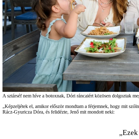
A sztárséf nem híve a botoxnak, Dóri ráncaiért közösen dolgoztak m
„Képzeljétek el, amikor először mondtam a férjemnek, hogy mit szóln
Rácz-Gyuricza Dóra, és felidézte, Jenő mit mondott neki:
„Ezek 