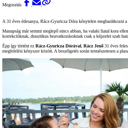
Megosztás
A 31 éves édesanya, Rácz-Gyuricza Dóra kénytelen megbarátkozni a 
Manapság már semmi meglepő nincs abban, ha valaki fiatal kora ellenér
korrekcióknak, drasztikus beavatkozásoknak csak a képzelet szab határ
Épp így történt ez
Rácz-Gyuricza Dórával
,
Rácz Jenő
31 éves felesé
megfelelési kényszer között. A beszélgetés során természetesen a plaszti