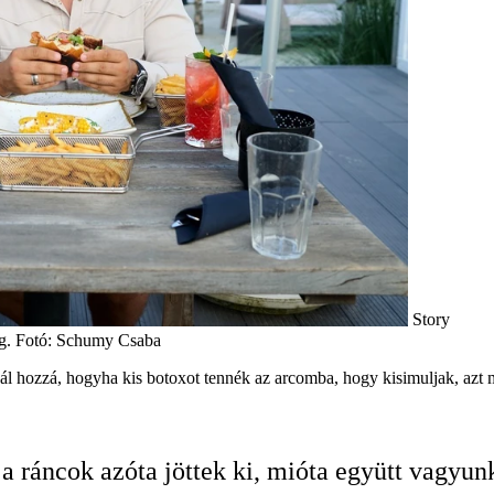
Story
eg. Fotó: Schumy Csaba
ál hozzá, hogyha kis botoxot tennék az arcomba, hogy kisimuljak, azt m
a ráncok azóta jöttek ki, mióta együtt vagyunk