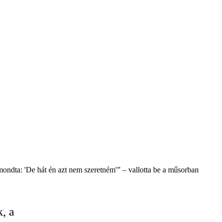
ondta: 'De hát én azt nem szeretném'” – vallotta be a műsorban
, a