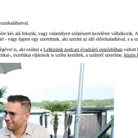
szarkalábaival.
e kés alá fekszik, vagy valamilyen szépészeti kezelésre vállalkozik. A
t - vagy éppen egy szerettünk, aki szerint az idő előrehaladtával, s a 
gével is, aki ezúttal a
Lelkizünk podcast évadzáró epizódjában
vallott 
kai-, esztétikai eljárások is szóba kerültek, a sztárséf szerelme,
közös 