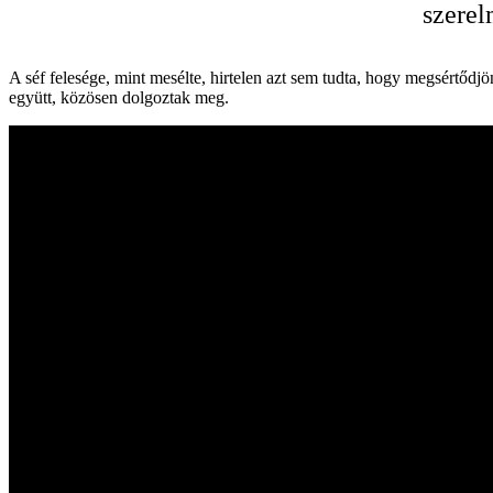
szerel
A séf felesége, mint mesélte, hirtelen azt sem tudta, hogy megsértő
együtt, közösen dolgoztak meg.