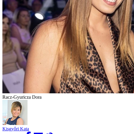
Racz-Gyuricza Dora
Kisgyőri Kata