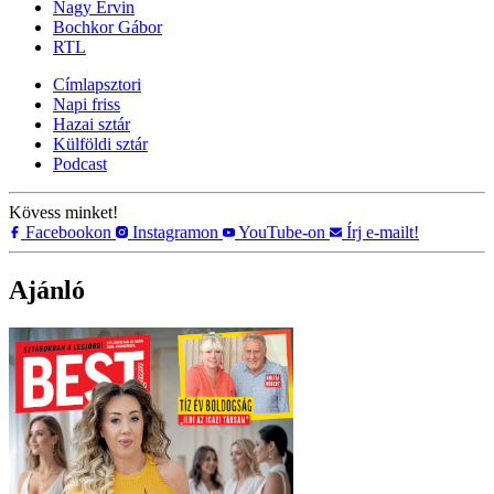
Nagy Ervin
Bochkor Gábor
RTL
Címlapsztori
Napi friss
Hazai sztár
Külföldi sztár
Podcast
Kövess minket!
Facebookon
Instagramon
YouTube-on
Írj e-mailt!
Ajánló