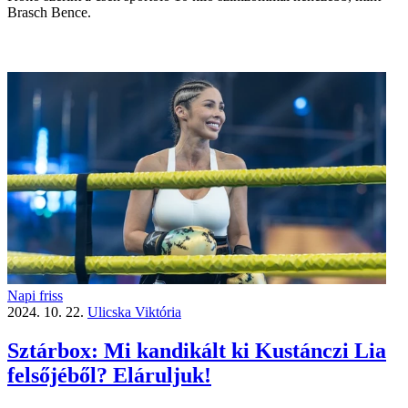
Brasch Bence.
Napi friss
2024. 10. 22.
Ulicska Viktória
Sztárbox: Mi kandikált ki Kustánczi Lia
felsőjéből? Eláruljuk!