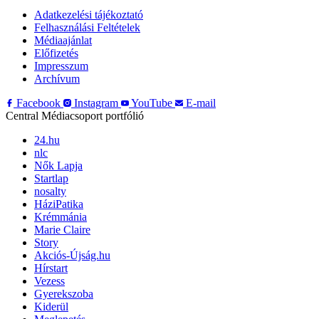
Adatkezelési tájékoztató
Felhasználási Feltételek
Médiaajánlat
Előfizetés
Impresszum
Archívum
Facebook
Instagram
YouTube
E-mail
Central Médiacsoport portfólió
24.hu
nlc
Nők Lapja
Startlap
nosalty
HáziPatika
Krémmánia
Marie Claire
Story
Akciós-Újság.hu
Hírstart
Vezess
Gyerekszoba
Kiderül