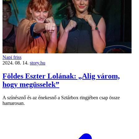
Napi friss
2024. 08. 14.
story.hu
Földes Eszter Lolának: „Alig várom,
hogy megüsselek”
A színésznő és az énekesnő a Sztárbox ringjében csap össze
hamarosan.