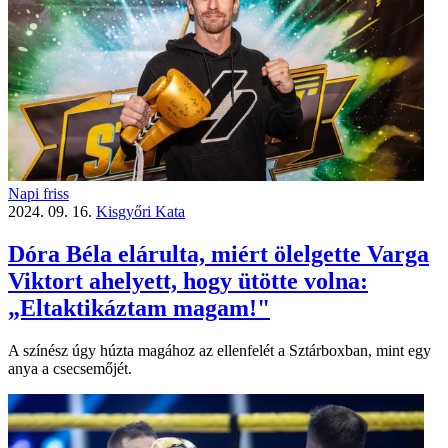
Napi friss
2024. 09. 16.
Kisgyőri Kata
Dóra Béla elárulta, miért ölelgette Varga
Viktort ahelyett, hogy ütötte volna:
„Eltaktikáztam magam!"
A színész úgy húzta magához az ellenfelét a Sztárboxban, mint egy
anya a csecsemőjét.