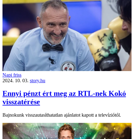
Napi friss
2024. 10. 03.
story.hu
Ennyi pénzt ért meg az RTL-nek Kokó
visszatérése
Bajnokunk visszautasíthatatlan ajánlatot kapott a televíziótól.