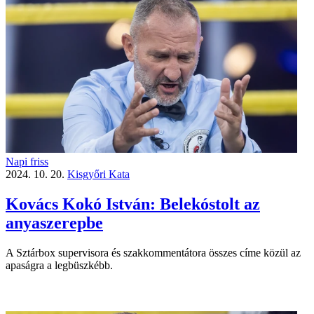
Napi friss
2024. 10. 20.
Kisgyőri Kata
Kovács Kokó István: Belekóstolt az
anyaszerepbe
A Sztárbox supervisora és szakkommentátora összes címe közül az
apaságra a legbüszkébb.