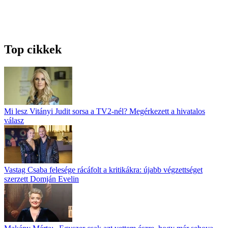
Top cikkek
Mi lesz Vitányi Judit sorsa a TV2-nél? Megérkezett a hivatalos
válasz
Vastag Csaba felesége rácáfolt a kritikákra: újabb végzettséget
szerzett Domján Evelin