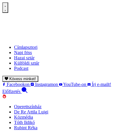
Címlapsztori
Napi friss
Hazai sztár
Külföldi sztár
Podcast
Kövess minket!
Facebookon
Instagramon
YouTube-on
Írj e-mailt!
Előfizetés
Operettszínház
De Re Attila Luigi
Közmédia
Tóth Ildikó
Rubint Réka