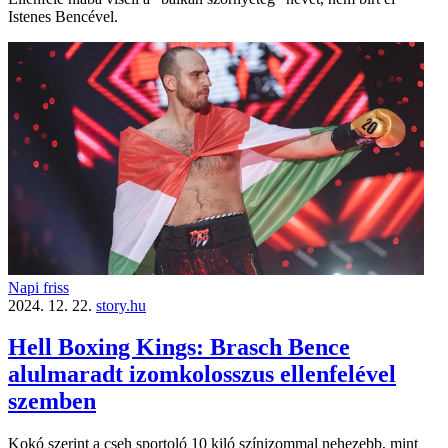
Istenes Bencével.
Napi friss
2024. 12. 22.
story.hu
Hell Boxing Kings: Brasch Bence
alulmaradt izomkolosszus ellenfelével
szemben
Kokó szerint a cseh sportoló 10 kiló színizommal nehezebb, mint