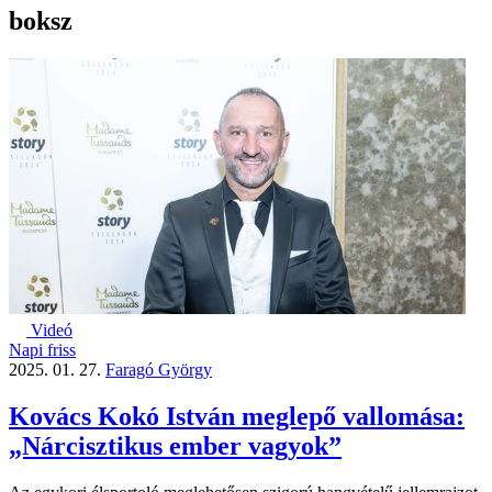
boksz
Videó
Napi friss
2025. 01. 27.
Faragó György
Kovács Kokó István meglepő vallomása:
„Nárcisztikus ember vagyok”