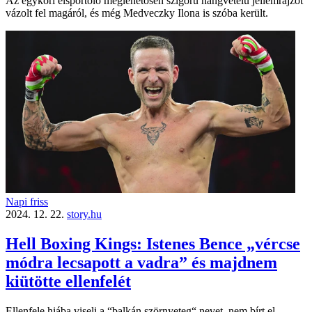
Az egykori élsportoló meglehetősen szigorú hangvételű jellemrajzot
vázolt fel magáról, és még Medveczky Ilona is szóba került.
Napi friss
2024. 12. 22.
story.hu
Hell Boxing Kings: Istenes Bence „vércse
módra lecsapott a vadra” és majdnem
kiütötte ellenfelét
Ellenfele hiába viseli a “balkán szörnyeteg“ nevet, nem bírt el