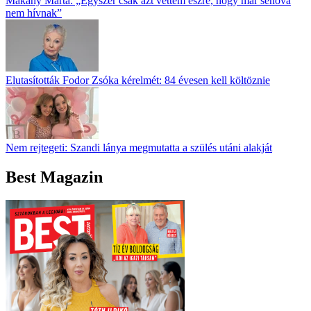
Makány Márta: „Egyszer csak azt vettem észre, hogy már sehova
nem hívnak”
Elutasították Fodor Zsóka kérelmét: 84 évesen kell költöznie
Nem rejtegeti: Szandi lánya megmutatta a szülés utáni alakját
Best Magazin