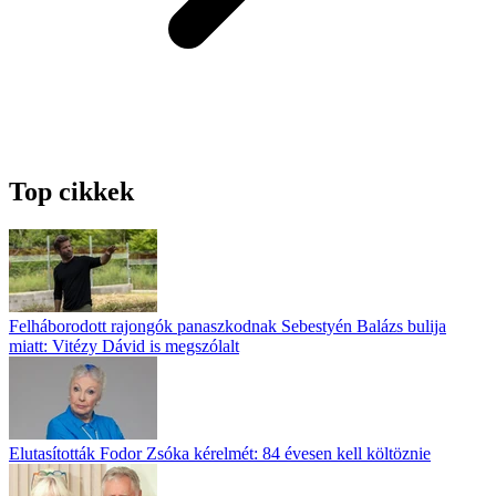
Top cikkek
Felháborodott rajongók panaszkodnak Sebestyén Balázs bulija
miatt: Vitézy Dávid is megszólalt
Elutasították Fodor Zsóka kérelmét: 84 évesen kell költöznie