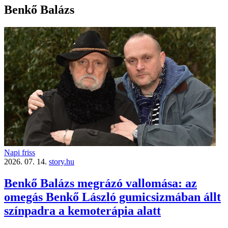
Benkő Balázs
Napi friss
2026. 07. 14.
story.hu
Benkő Balázs megrázó vallomása: az
omegás Benkő László gumicsizmában állt
színpadra a kemoterápia alatt