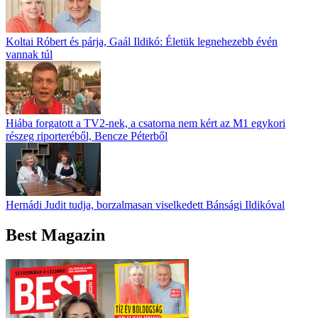
Koltai Róbert és párja, Gaál Ildikó: Életük legnehezebb évén
vannak túl
Hiába forgatott a TV2-nek, a csatorna nem kért az M1 egykori
részeg riporteréből, Bencze Péterből
Hernádi Judit tudja, borzalmasan viselkedett Bánsági Ildikóval
Best Magazin