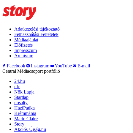
Adatkezelési tájékoztató
Felhasználási Feltételek
Médiaajánlat
Előfizetés
Impresszum
Archívum
Facebook
Instagram
YouTube
E-mail
Central Médiacsoport portfólió
24.hu
nlc
Nők Lapja
Startlap
nosalty
HáziPatika
Krémmánia
Marie Claire
Story
Akciós-Újság.hu