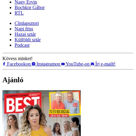
Nagy Ervin
Bochkor Gábor
RTL
Címlapsztori
Napi friss
Hazai sztár
Külföldi sztár
Podcast
Kövess minket!
Facebookon
Instagramon
YouTube-on
Írj e-mailt!
Ajánló