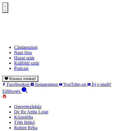
Címlapsztori
Napi friss
Hazai sztár
Külföldi sztár
Podcast
Kövess minket!
Facebookon
Instagramon
YouTube-on
Írj e-mailt!
Előfizetés
Operettszínház
De Re Attila Luigi
Közmédia
Tóth Ildikó
Rubint Réka