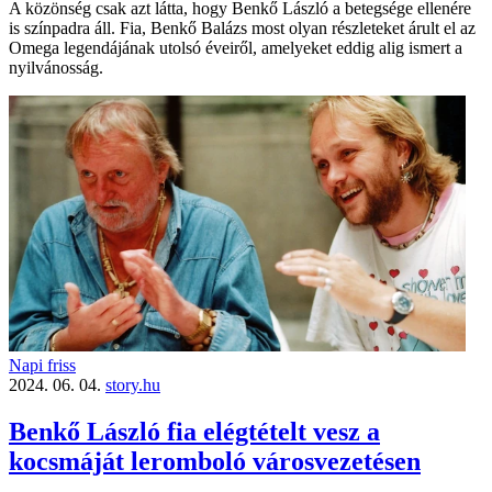
A közönség csak azt látta, hogy Benkő László a betegsége ellenére
is színpadra áll. Fia, Benkő Balázs most olyan részleteket árult el az
Omega legendájának utolsó éveiről, amelyeket eddig alig ismert a
nyilvánosság.
Napi friss
2024. 06. 04.
story.hu
Benkő László fia elégtételt vesz a
kocsmáját leromboló városvezetésen