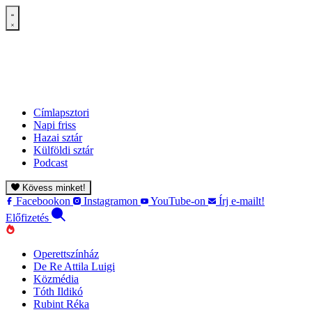
Címlapsztori
Napi friss
Hazai sztár
Külföldi sztár
Podcast
Kövess minket!
Facebookon
Instagramon
YouTube-on
Írj e-mailt!
Előfizetés
Operettszínház
De Re Attila Luigi
Közmédia
Tóth Ildikó
Rubint Réka