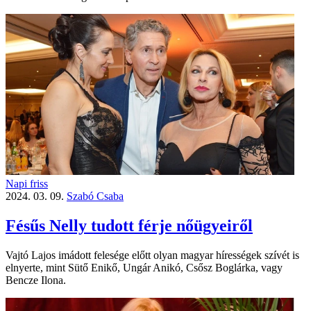
Napi friss
2024. 03. 09.
Szabó Csaba
Fésűs Nelly tudott férje nőügyeiről
Vajtó Lajos imádott felesége előtt olyan magyar hírességek szívét is
elnyerte, mint Sütő Enikő, Ungár Anikó, Csősz Boglárka, vagy
Bencze Ilona.