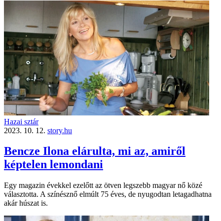
Hazai sztár
2023. 10. 12.
story.hu
Bencze Ilona elárulta, mi az, amiről
képtelen lemondani
Egy magazin évekkel ezelőtt az ötven legszebb magyar nő közé
választotta. A színésznő elmúlt 75 éves, de nyugodtan letagadhatna
akár húszat is.