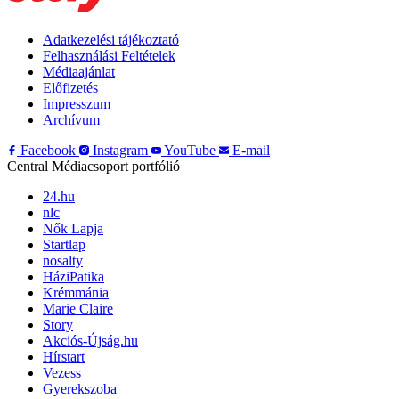
Adatkezelési tájékoztató
Felhasználási Feltételek
Médiaajánlat
Előfizetés
Impresszum
Archívum
Facebook
Instagram
YouTube
E-mail
Central Médiacsoport portfólió
24.hu
nlc
Nők Lapja
Startlap
nosalty
HáziPatika
Krémmánia
Marie Claire
Story
Akciós-Újság.hu
Hírstart
Vezess
Gyerekszoba