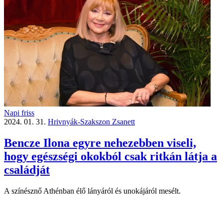
Napi friss
2024. 01. 31.
Hrivnyák-Szakszon Zsanett
Bencze Ilona egyre nehezebben viseli,
hogy egészségi okokból csak ritkán látja a
családját
A színésznő Athénban élő lányáról és unokájáról mesélt.