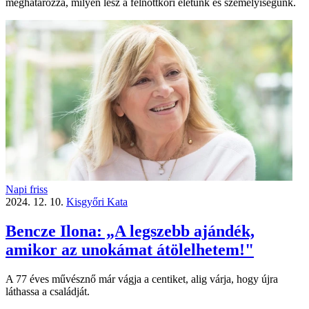
meghatározza, milyen lesz a felnőttkori életünk és személyiségünk.
Napi friss
2024. 12. 10.
Kisgyőri Kata
Bencze Ilona: „A legszebb ajándék,
amikor az unokámat átölelhetem!"
A 77 éves művésznő már vágja a centiket, alig várja, hogy újra
láthassa a családját.