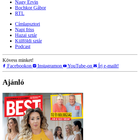
Nagy Ervin
Bochkor Gábor
RTL
Címlapsztori
Napi friss
Hazai sztár
Külföldi sztár
Podcast
Kövess minket!
Facebookon
Instagramon
YouTube-on
Írj e-mailt!
Ajánló