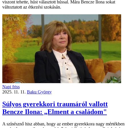
viszont tehette, húst választott hússal. Mára Bencze Ilona sokat
változtatott az étkezési szokásán.
Napi friss
2025. 11. 11.
Baku György
Súlyos gyerekkori traumáról vallott
Bencze Ilona: „Elment a családom"
A színésznő hisz abban, hogy az ember gyerekkora nagy mértékben