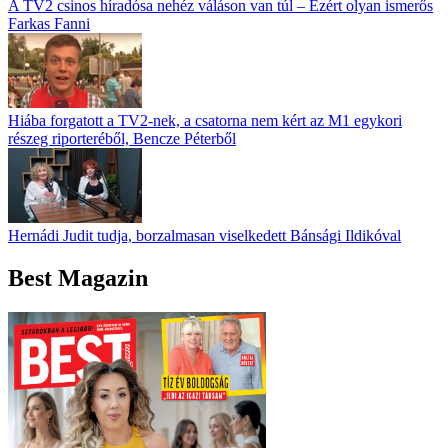
A TV2 csinos híradósa nehéz váláson van túl – Ezért olyan ismerős
Farkas Fanni
Hiába forgatott a TV2-nek, a csatorna nem kért az M1 egykori
részeg riporteréből, Bencze Péterből
Hernádi Judit tudja, borzalmasan viselkedett Bánsági Ildikóval
Best Magazin