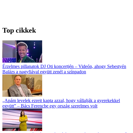
Top cikkek
Érzelmes pillanatok DJ Oti koncertjén – Videón, ahogy Sebestyén
Balázs a nagyfiával együtt zenél a színpadon
„Apám levelek ezreit kapta azzal, hogy vállalják a gyerekekkel
együtt” – Bács Ferencbe egy ország szerelmes volt