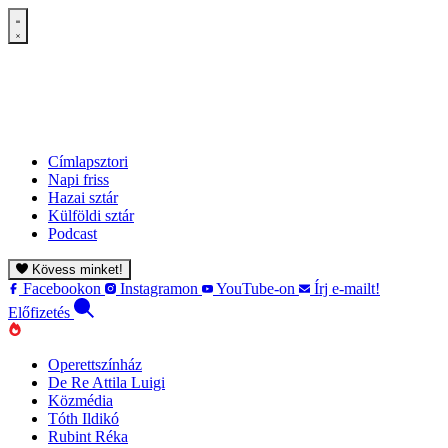
Címlapsztori
Napi friss
Hazai sztár
Külföldi sztár
Podcast
Kövess minket!
Facebookon
Instagramon
YouTube-on
Írj e-mailt!
Előfizetés
Operettszínház
De Re Attila Luigi
Közmédia
Tóth Ildikó
Rubint Réka