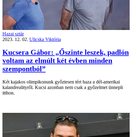
Hazai sztár
2023. 12. 02.
Ulicska Viktória
Kucsera Gábor: „Őszinte leszek, padlón
voltam az elmúlt két évben minden
szempontból”
Két kajakos olimpikonunk győztesen tért haza a dél-amerikai
kalandrealityről. Kucsi azonban nem csak a győzelmet ünnepli
itthon.