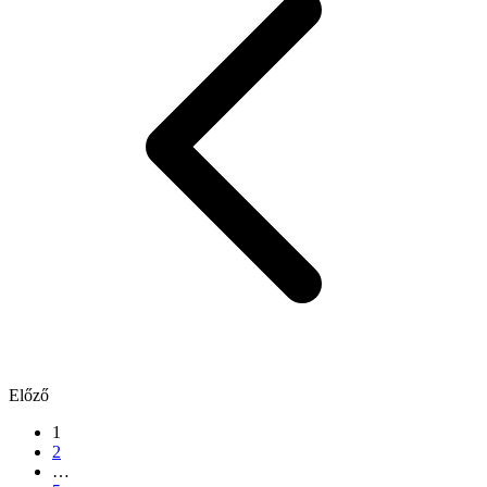
Előző
1
2
…