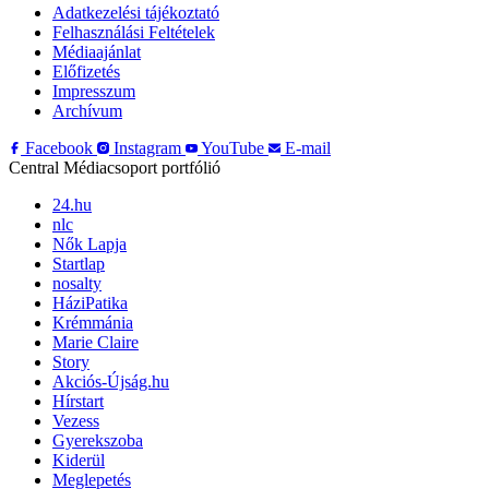
Adatkezelési tájékoztató
Felhasználási Feltételek
Médiaajánlat
Előfizetés
Impresszum
Archívum
Facebook
Instagram
YouTube
E-mail
Central Médiacsoport portfólió
24.hu
nlc
Nők Lapja
Startlap
nosalty
HáziPatika
Krémmánia
Marie Claire
Story
Akciós-Újság.hu
Hírstart
Vezess
Gyerekszoba
Kiderül
Meglepetés