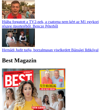
Hiába forgatott a TV2-nek, a csatorna nem kért az M1 egykori
részeg riporteréből, Bencze Péterből
Hernádi Judit tudja, borzalmasan viselkedett Bánsági Ildikóval
Best Magazin