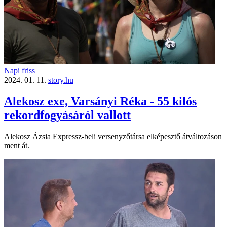
Napi friss
2024. 01. 11.
story.hu
Alekosz exe, Varsányi Réka - 55 kilós
rekordfogyásáról vallott
Alekosz Ázsia Expressz-beli versenyzőtársa elképesztő átváltozáson
ment át.