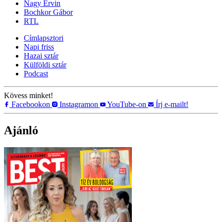
Nagy Ervin
Bochkor Gábor
RTL
Címlapsztori
Napi friss
Hazai sztár
Külföldi sztár
Podcast
Kövess minket!
Facebookon
Instagramon
YouTube-on
Írj e-mailt!
Ajánló