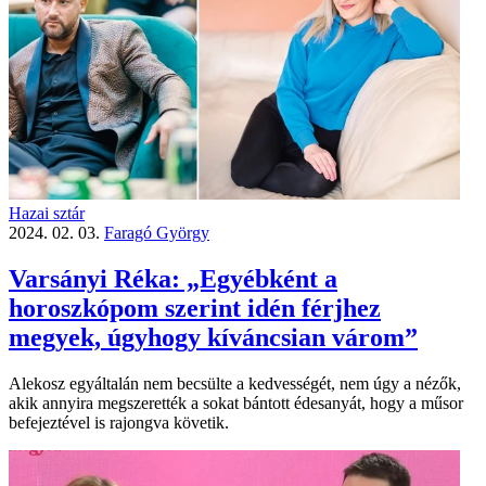
Hazai sztár
2024. 02. 03.
Faragó György
Varsányi Réka: „Egyébként a
horoszkópom szerint idén férjhez
megyek, úgyhogy kíváncsian várom”
Alekosz egyáltalán nem becsülte a kedvességét, nem úgy a nézők,
akik annyira megszerették a sokat bántott édesanyát, hogy a műsor
befejeztével is rajongva követik.