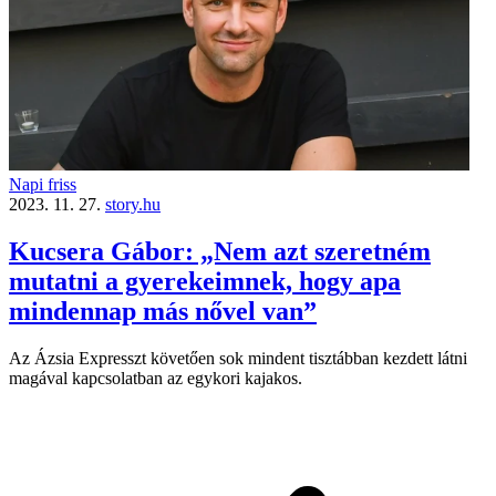
Napi friss
2023. 11. 27.
story.hu
Kucsera Gábor: „Nem azt szeretném
mutatni a gyerekeimnek, hogy apa
mindennap más nővel van”
Az Ázsia Expresszt követően sok mindent tisztábban kezdett látni
magával kapcsolatban az egykori kajakos.