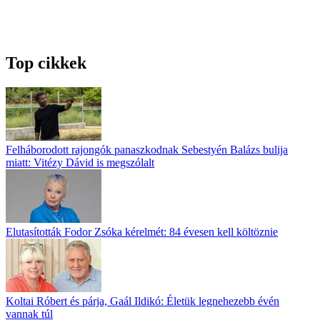
Top cikkek
Felháborodott rajongók panaszkodnak Sebestyén Balázs bulija
miatt: Vitézy Dávid is megszólalt
Elutasították Fodor Zsóka kérelmét: 84 évesen kell költöznie
Koltai Róbert és párja, Gaál Ildikó: Életük legnehezebb évén
vannak túl