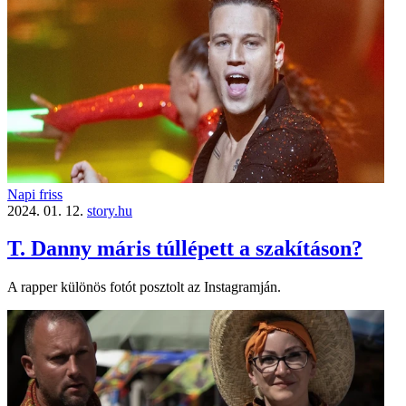
Napi friss
2024. 01. 12.
story.hu
T. Danny máris túllépett a szakításon?
A rapper különös fotót posztolt az Instagramján.