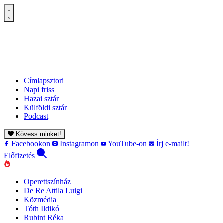
Címlapsztori
Napi friss
Hazai sztár
Külföldi sztár
Podcast
Kövess minket!
Facebookon
Instagramon
YouTube-on
Írj e-mailt!
Előfizetés
Operettszínház
De Re Attila Luigi
Közmédia
Tóth Ildikó
Rubint Réka