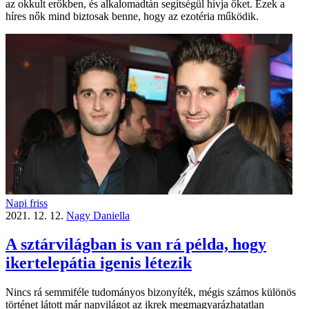
az okkult erőkben, és alkalomadtán segítségül hívja őket. Ezek a
híres nők mind biztosak benne, hogy az ezotéria működik.
Napi friss
2021. 12. 12.
Nagy Daniella
A sztárvilágban is van rá példa, hogy
ikertelepátia igenis létezik
Nincs rá semmiféle tudományos bizonyíték, mégis számos különös
történet látott már napvilágot az ikrek megmagyarázhatatlan