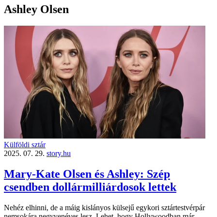
Ashley Olsen
Külföldi sztár
2025. 07. 29.
story.hu
Mary-Kate Olsen és Ashley: Szép
csendben dollármilliárdosok lettek
Nehéz elhinni, de a máig kislányos külsejű egykori sztártestvérpár
nemsokára negyvenéves lesz. Lehet, hogy Hollywoodban már