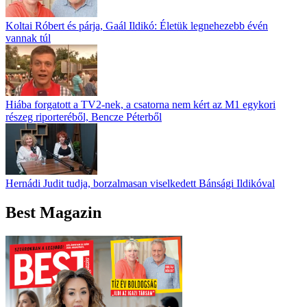
Koltai Róbert és párja, Gaál Ildikó: Életük legnehezebb évén
vannak túl
Hiába forgatott a TV2-nek, a csatorna nem kért az M1 egykori
részeg riporteréből, Bencze Péterből
Hernádi Judit tudja, borzalmasan viselkedett Bánsági Ildikóval
Best Magazin