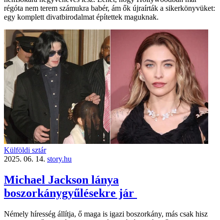
régóta nem terem számukra babér, ám ők újraírták a sikerkönyvüket:
egy komplett divatbirodalmat építettek maguknak.
Külföldi sztár
2025. 06. 14.
story.hu
Michael Jackson lánya
boszorkánygyűlésekre jár
Némely híresség állítja, ő maga is igazi boszorkány, más csak hisz