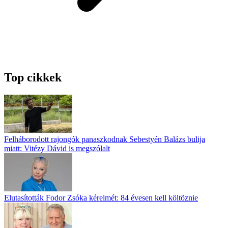
Top cikkek
Felháborodott rajongók panaszkodnak Sebestyén Balázs bulija
miatt: Vitézy Dávid is megszólalt
Elutasították Fodor Zsóka kérelmét: 84 évesen kell költöznie