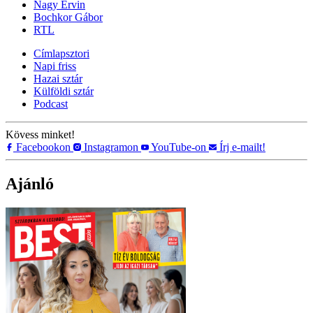
Nagy Ervin
Bochkor Gábor
RTL
Címlapsztori
Napi friss
Hazai sztár
Külföldi sztár
Podcast
Kövess minket!
Facebookon
Instagramon
YouTube-on
Írj e-mailt!
Ajánló