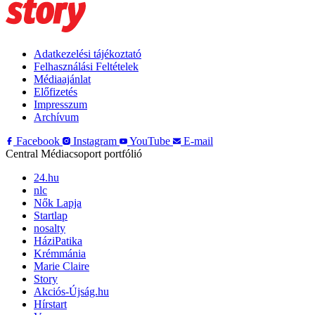
Adatkezelési tájékoztató
Felhasználási Feltételek
Médiaajánlat
Előfizetés
Impresszum
Archívum
Facebook
Instagram
YouTube
E-mail
Central Médiacsoport portfólió
24.hu
nlc
Nők Lapja
Startlap
nosalty
HáziPatika
Krémmánia
Marie Claire
Story
Akciós-Újság.hu
Hírstart