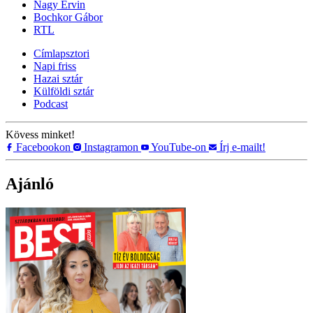
Nagy Ervin
Bochkor Gábor
RTL
Címlapsztori
Napi friss
Hazai sztár
Külföldi sztár
Podcast
Kövess minket!
Facebookon
Instagramon
YouTube-on
Írj e-mailt!
Ajánló