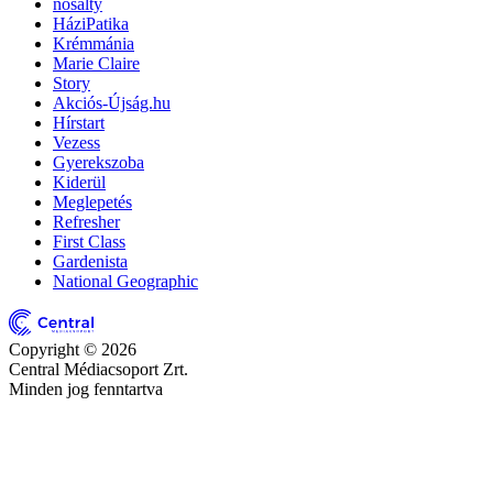
nosalty
HáziPatika
Krémmánia
Marie Claire
Story
Akciós-Újság.hu
Hírstart
Vezess
Gyerekszoba
Kiderül
Meglepetés
Refresher
First Class
Gardenista
National Geographic
Copyright © 2026
Central Médiacsoport Zrt.
Minden jog fenntartva