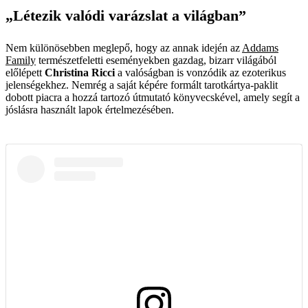
„Létezik valódi varázslat a világban”
Nem különösebben meglepő, hogy az annak idején az
Addams
Family
természetfeletti eseményekben gazdag, bizarr világából
előlépett
Christina Ricci
a valóságban is vonzódik az ezoterikus
jelenségekhez. Nemrég a saját képére formált tarotkártya-paklit
dobott piacra a hozzá tartozó útmutató könyvecskével, amely segít a
jóslásra használt lapok értelmezésében.