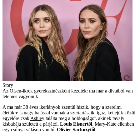
Story
Az Olsen-ikrek gyerekszínészként kezdték: ma már a divatból van
tetemes vagyonuk
A ma már 38 éves ikerlányok szentül hiszik, hogy a szerelmi
életükre is nagy hatással vannak a szertartásaik, igaz, kettejük közül
egyelőre csak
Ashley
találta meg a boldogságot, akinek tavaly
kisbabája született a párjától,
Louis Eisnertől
.
Mary-Kate
ellenben
egy csúnya váláson van túl
Olivier Sarkozytől
.