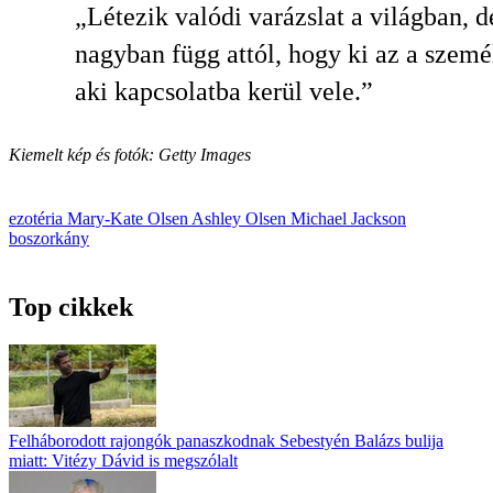
„Létezik valódi varázslat a világban, d
nagyban függ attól, hogy ki az a szemé
aki kapcsolatba kerül vele.”
Kiemelt kép és fotók: Getty Images
ezotéria
Mary-Kate Olsen
Ashley Olsen
Michael Jackson
boszorkány
Top cikkek
Felháborodott rajongók panaszkodnak Sebestyén Balázs bulija
miatt: Vitézy Dávid is megszólalt