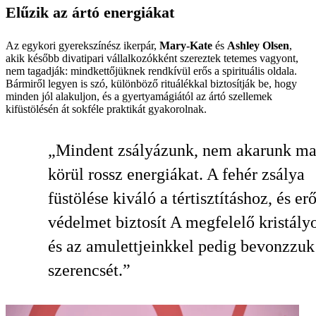
Elűzik az ártó energiákat
Az egykori gyerekszínész ikerpár,
Mary-Kate
és
Ashley Olsen
,
akik később divat­ipari vállalkozókként szereztek tetemes vagyont,
nem tagadják: mindkettőjüknek rendkívül erős a spirituális oldala.
Bármiről legyen is szó, különböző rituálékkal biztosítják be, hogy
minden jól alakuljon, és a gyertyamágiától az ártó szellemek
kifüstölésén át sokféle praktikát gyakorolnak.
„Mindent zsályázunk, nem akarunk m
körül rossz energiákat. A fehér zsálya
füstölése kiváló a tértisztításhoz, és er
védelmet biztosít A megfelelő kristály
és az amulettjeinkkel pedig bevonzzuk
szerencsét.”