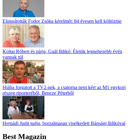
Elutasították Fodor Zsóka kérelmét: 84 évesen kell költöznie
Koltai Róbert és párja, Gaál Ildikó: Életük legnehezebb évén
vannak túl
Hiába forgatott a TV2-nek, a csatorna nem kért az M1 egykori
részeg riporteréből, Bencze Péterből
Hernádi Judit tudja, borzalmasan viselkedett Bánsági Ildikóval
Best Magazin