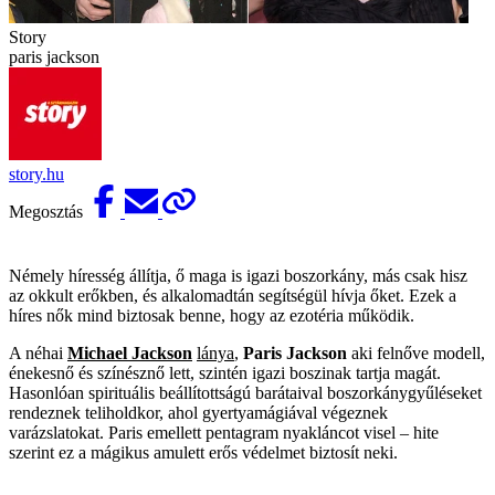
Story
paris jackson
story.hu
Megosztás
Némely híresség állítja, ő maga is igazi boszorkány, más csak hisz
az okkult erőkben, és alkalomadtán segítségül hívja őket. Ezek a
híres nők mind biztosak benne, hogy az ezotéria működik.
A néhai
Michael Jackson
lánya
,
Paris Jackson
aki felnőve modell,
énekesnő és színésznő lett, szintén igazi boszinak tartja magát.
Hasonlóan spirituális beállítottságú barátaival boszorkánygyűléseket
rendeznek teliholdkor, ahol gyertyamágiával végeznek
varázslatokat. Paris emellett pentagram nyakláncot visel – hite
szerint ez a mágikus amulett erős védelmet biztosít neki.