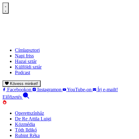
Címlapsztori
Napi friss
Hazai sztár
Külföldi sztár
Podcast
Kövess minket!
Facebookon
Instagramon
YouTube-on
Írj e-mailt!
Előfizetés
Operettszínház
De Re Attila Luigi
Közmédia
Tóth Ildikó
Rubint Réka