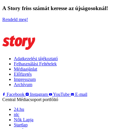
A Story friss számát keresse az újságosoknál!
Rendeld meg!
Adatkezelési tájékoztató
Felhasználási Feltételek
Médiaajánlat
Előfizetés
Impresszum
Archívum
Facebook
Instagram
YouTube
E-mail
Central Médiacsoport portfólió
24.hu
nlc
Nők Lapja
Startlap