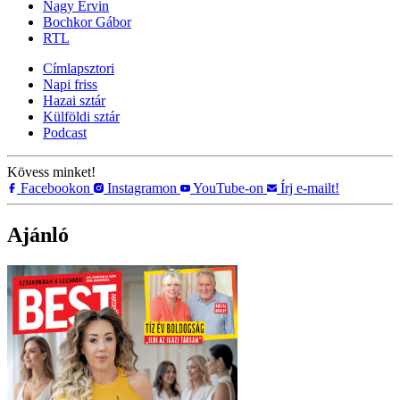
Nagy Ervin
Bochkor Gábor
RTL
Címlapsztori
Napi friss
Hazai sztár
Külföldi sztár
Podcast
Kövess minket!
Facebookon
Instagramon
YouTube-on
Írj e-mailt!
Ajánló