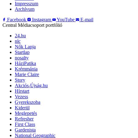
Impresszum
Archívum
Facebook
Instagram
YouTube
E-mail
Central Médiacsoport portfólió
24.hu
nlc
Nők Lapja
Startlap
nosalty
HáziPatika
Krémmánia
Marie Claire
Story
Akciós-Újság.hu
Hírstart
Vezess
Gyerekszoba
Kiderül
Meglepetés
Refresher
First Class
Gardenista
National Geographic