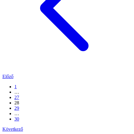
Előző
1
…
27
28
29
…
30
Következő