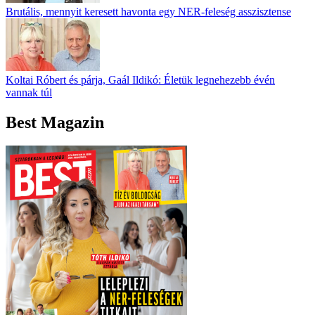
Brutális, mennyit keresett havonta egy NER-feleség asszisztense
Koltai Róbert és párja, Gaál Ildikó: Életük legnehezebb évén
vannak túl
Best Magazin