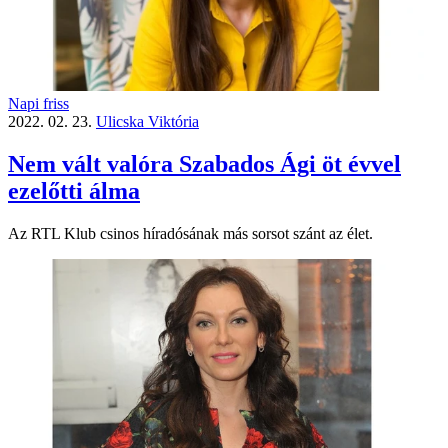
Napi friss
2022. 02. 23.
Ulicska Viktória
Nem vált valóra Szabados Ági öt évvel
ezelőtti álma
Az RTL Klub csinos híradósának más sorsot szánt az élet.