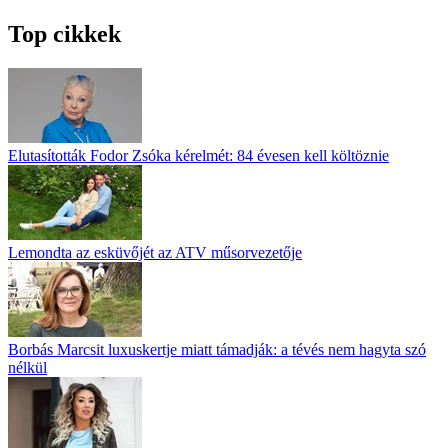
Top cikkek
Elutasították Fodor Zsóka kérelmét: 84 évesen kell költöznie
Lemondta az esküvőjét az ATV műsorvezetője
Borbás Marcsit luxuskertje miatt támadják: a tévés nem hagyta szó
nélkül