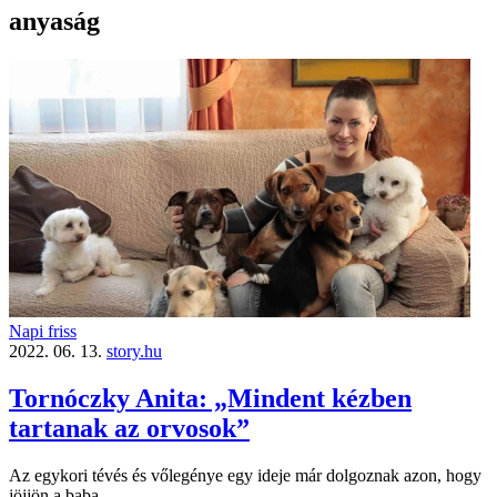
anyaság
Napi friss
2022. 06. 13.
story.hu
Tornóczky Anita: „Mindent kézben
tartanak az orvosok”
Az egykori tévés és vőlegénye egy ideje már dolgoznak azon, hogy
jöjjön a baba.