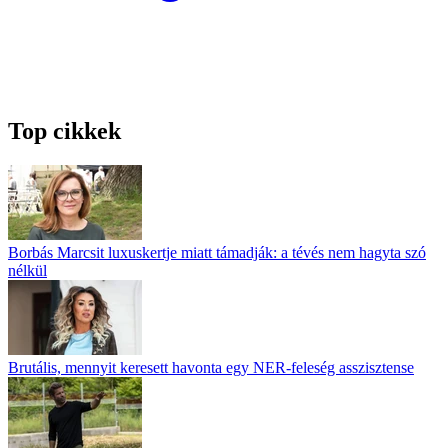
Top cikkek
Borbás Marcsit luxuskertje miatt támadják: a tévés nem hagyta szó
nélkül
Brutális, mennyit keresett havonta egy NER-feleség asszisztense