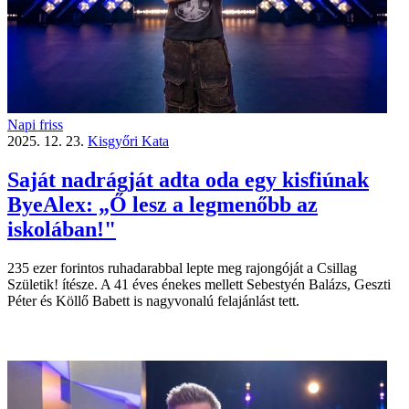
Napi friss
2025. 12. 23.
Kisgyőri Kata
Saját nadrágját adta oda egy kisfiúnak
ByeAlex: „Ő lesz a legmenőbb az
iskolában!"
235 ezer forintos ruhadarabbal lepte meg rajongóját a Csillag
Születik! ítésze. A 41 éves énekes mellett Sebestyén Balázs, Geszti
Péter és Köllő Babett is nagyvonalú felajánlást tett.