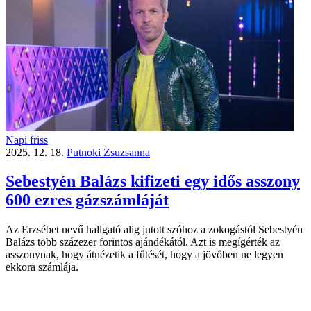
Napi friss
2025. 12. 18.
Putnoki Zsuzsanna
Sebestyén Balázs kifizeti egy idős asszony
600 ezres gázszámláját
Az Erzsébet nevű hallgató alig jutott szóhoz a zokogástól Sebestyén
Balázs több százezer forintos ajándékától. Azt is megígérték az
asszonynak, hogy átnézetik a fűtését, hogy a jövőben ne legyen
ekkora számlája.