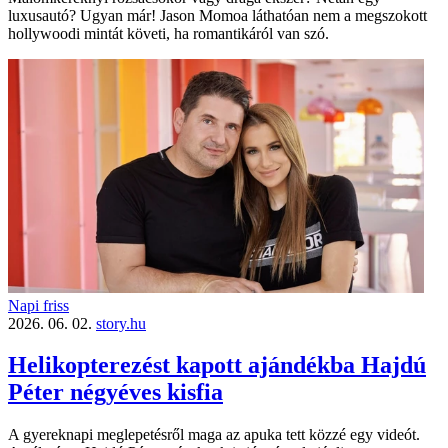
luxusautó? Ugyan már! Jason Momoa láthatóan nem a megszokott
hollywoodi mintát követi, ha romantikáról van szó.
Napi friss
2026. 06. 02.
story.hu
Helikopterezést kapott ajándékba Hajdú
Péter négyéves kisfia
A gyereknapi meglepetésről maga az apuka tett közzé egy videót.