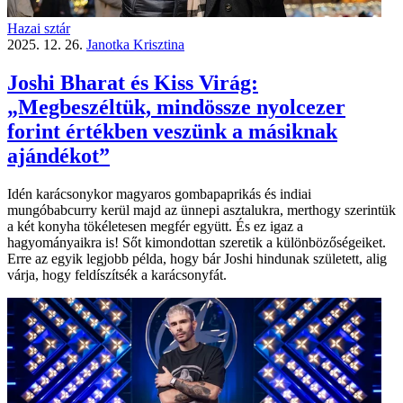
Hazai sztár
2025. 12. 26.
Janotka Krisztina
Joshi Bharat és Kiss Virág:
„Megbeszéltük, mindössze nyolcezer
forint értékben veszünk a másiknak
ajándékot”
Idén karácsonykor magyaros gombapaprikás és indiai
mungóbabcurry kerül majd az ünnepi asztalukra, merthogy szerintük
a két konyha tökéletesen megfér együtt. És ez igaz a
hagyományaikra is! Sőt kimondottan szeretik a különbözőségeiket.
Erre az egyik legjobb példa, hogy bár Joshi hindunak született, alig
várja, hogy feldíszítsék a karácsonyfát.