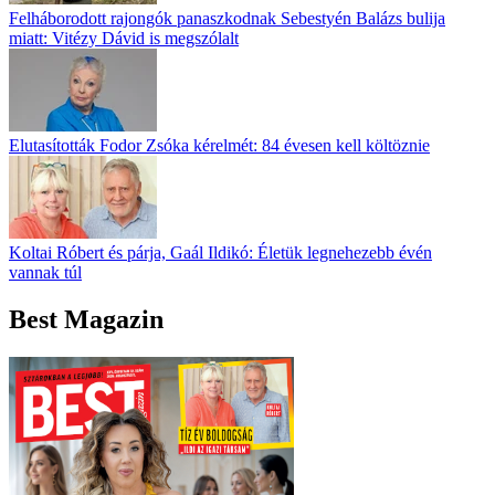
Felháborodott rajongók panaszkodnak Sebestyén Balázs bulija
miatt: Vitézy Dávid is megszólalt
Elutasították Fodor Zsóka kérelmét: 84 évesen kell költöznie
Koltai Róbert és párja, Gaál Ildikó: Életük legnehezebb évén
vannak túl
Best Magazin