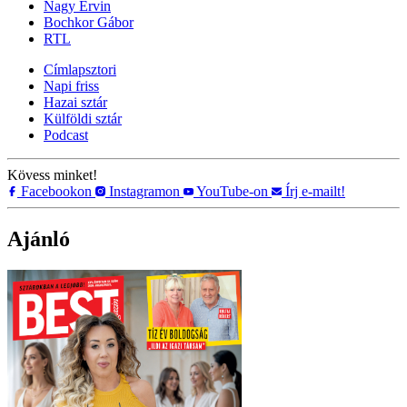
Nagy Ervin
Bochkor Gábor
RTL
Címlapsztori
Napi friss
Hazai sztár
Külföldi sztár
Podcast
Kövess minket!
Facebookon
Instagramon
YouTube-on
Írj e-mailt!
Ajánló