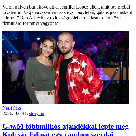
Vajon milyen bűnt követett el Jennifer Lopez ellen, amit így próbál
jóvátenni? Vagy egyszerűen csak egy nagylelkű, gáláns gesztusként
„dobott” Ben Affleck az exfelesége ölébe a válásuk után közel
tízmilliárd forintnyi vagyont?
Napi friss
2026. 03. 31.
story.hu
G.w.M többmilliós ajándékkal lepte meg
Kulcsár Edinát egy random szerdai