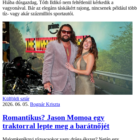
Hiába dúsgazdag, Tóth Ildikó nem feltétlenül kérkedik a
vagyonával. Bár az elegáns táskákért rajong, nincsenek például több
tíz- vagy akár százmilliós sportautói.
Külföldi sztár
2026. 06. 05.
Bognár Kriszta
Romantikus? Jason Momoa egy
traktorral lepte meg a barátnőjét
Malomkeréknyi rózsacsokor vagy drága ékszer? Netán egy