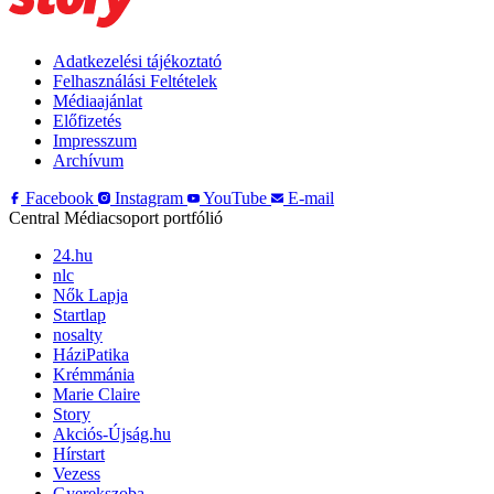
Adatkezelési tájékoztató
Felhasználási Feltételek
Médiaajánlat
Előfizetés
Impresszum
Archívum
Facebook
Instagram
YouTube
E-mail
Central Médiacsoport portfólió
24.hu
nlc
Nők Lapja
Startlap
nosalty
HáziPatika
Krémmánia
Marie Claire
Story
Akciós-Újság.hu
Hírstart
Vezess
Gyerekszoba