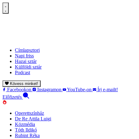
Címlapsztori
Napi friss
Hazai sztár
Külföldi sztár
Podcast
Kövess minket!
Facebookon
Instagramon
YouTube-on
Írj e-mailt!
Előfizetés
Operettszínház
De Re Attila Luigi
Közmédia
Tóth Ildikó
Rubint Réka