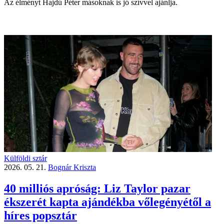
Az élményt Hajdú Péter másoknak is jó szívvel ajánlja.
Külföldi sztár
2026. 05. 21.
Bognár Kriszta
40 milliós apróság: Liz Taylor pazar
ékszerét kapta ajándékba vőlegényétől a
híres popsztár