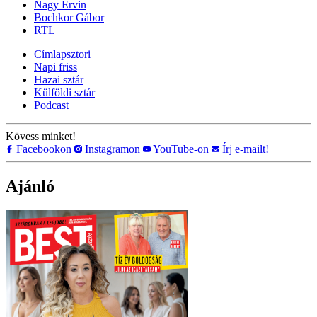
Nagy Ervin
Bochkor Gábor
RTL
Címlapsztori
Napi friss
Hazai sztár
Külföldi sztár
Podcast
Kövess minket!
Facebookon
Instagramon
YouTube-on
Írj e-mailt!
Ajánló