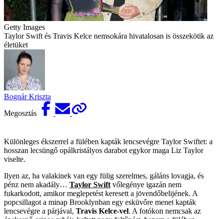
Getty Images
Taylor Swift és Travis Kelce nemsokára hivatalosan is összekötik az
életüket
Bognár Kriszta
Megosztás
Különleges ékszerrel a fülében kapták lencsevégre Taylor Swiftet: a
hosszan lecsüngő opálkristályos darabot egykor maga Liz Taylor
viselte.
Ilyen az, ha valakinek van egy fülig szerelmes, gáláns lovagja, és
pénz nem akadály…
Taylor Swift
vőlegénye igazán nem
fukarkodott, amikor meglepetést keresett a jövendőbelijének. A
popcsillagot a minap Brooklynban egy esküvőre menet kapták
lencsevégre a párjával,
Travis Kelce-vel
. A fotókon nemcsak az