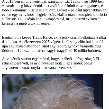
A 2011-ben elhunyt legendás színésznő, Liz Taylor még 1999-ben
vásárolta meg közvetlenül a tervezőtől a feltűnő ékszeregyüttest, és
több alkalommal viselte is a fülönfüggőket – például ugyanabban az
évben egy nyilvános megjelenésén. Halála után a komplett kollekció
a Christie’s aukcióján került kalapács alá, majd hosszú éveken át
keringett a műgyűjtők világában.
Ezután jött a képbe Travis Kelce, aki a jelek szerint felkutatta a ritka
darabokat. Az ékszerszett 2025 végén, karácsony előtt bukkant fel
újra egy luxusplatformon, ahol egy „sportügynök” vásárolta meg
több mint 125 ezer dollárért, vagyis nagyjából 40 millió forintért.
A szakértők szerint egyértelmű, hogy az illető a dúsgazdag NFL-
sztár embere volt, és az ő nevében licitált, az ajándék pedig
alighanem a karácsonyfa alatt várta az énekesnőt.