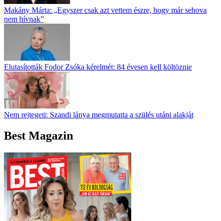
Makány Márta: „Egyszer csak azt vettem észre, hogy már sehova
nem hívnak”
Elutasították Fodor Zsóka kérelmét: 84 évesen kell költöznie
Nem rejtegeti: Szandi lánya megmutatta a szülés utáni alakját
Best Magazin