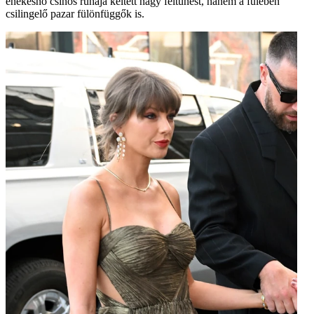
énekesnő csinos ruhája keltett nagy feltűnést, hanem a fülében
csilingelő pazar fülönfüggők is.