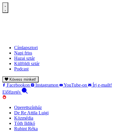
Címlapsztori
Napi friss
Hazai sztár
Külföldi sztár
Podcast
Kövess minket!
Facebookon
Instagramon
YouTube-on
Írj e-mailt!
Előfizetés
Operettszínház
De Re Attila Luigi
Közmédia
Tóth Ildikó
Rubint Réka