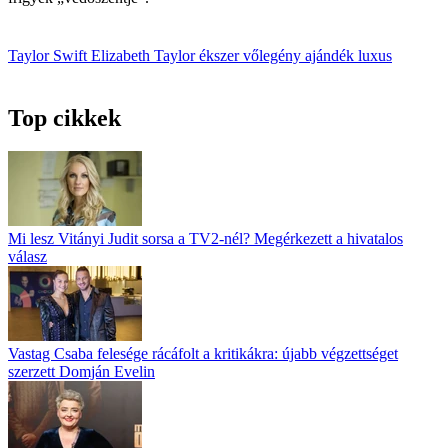
Taylor Swift
Elizabeth Taylor
ékszer
vőlegény
ajándék
luxus
Top cikkek
Mi lesz Vitányi Judit sorsa a TV2-nél? Megérkezett a hivatalos
válasz
Vastag Csaba felesége rácáfolt a kritikákra: újabb végzettséget
szerzett Domján Evelin