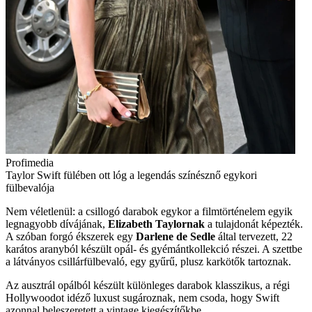
Profimedia
Taylor Swift fülében ott lóg a legendás színésznő egykori
fülbevalója
Nem véletlenül: a csillogó darabok egykor a filmtörténelem egyik
legnagyobb dívájának,
Elizabeth Taylornak
a tulajdonát képezték.
A szóban forgó ékszerek egy
Darlene de Sedle
által tervezett, 22
karátos aranyból készült opál- és gyémántkollekció részei. A szettbe
a látványos csillárfülbevaló, egy gyűrű, plusz karkötők tartoznak.
Az ausztrál opálból készült különleges darabok klasszikus, a régi
Hollywoodot idéző luxust sugároznak, nem csoda, hogy Swift
azonnal beleszeretett a vintage kiegészítőkbe.