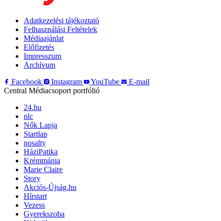
Adatkezelési tájékoztató
Felhasználási Feltételek
Médiaajánlat
Előfizetés
Impresszum
Archívum
Facebook
Instagram
YouTube
E-mail
Central Médiacsoport portfólió
24.hu
nlc
Nők Lapja
Startlap
nosalty
HáziPatika
Krémmánia
Marie Claire
Story
Akciós-Újság.hu
Hírstart
Vezess
Gyerekszoba