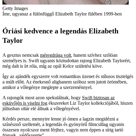
Getty Images
Íme, ugyanaz a fülönfüggő Elizabeth Taylor fülében 1999-ben
Óriási kedvence a legendás Elizabeth
Taylor
A gesztus nemcsak
méregdrága volt
, hanem szívhez szólóan
személyes is. Swift ugyanis köztudottan rajong Elizabeth Taylorért,
még dalt is írt róla, míg az opál Kelce születési köve.
Így az ajándék egyszerre volt romantikus üzenet és stílusos tisztelgés
a múlt előtt. Az énekesnő alighanem szóhoz sem jutott örömében,
amikor a vőlegénye meglepte a szerzeménnyel.
A rajongók most azon spekulálnak, hogy
Swift biztosan az
esküvőjén is viselni fog
ékszereket Liz Taylor kollekciójából, hiszen
júliusban oltár elé állnak a vőlegényével.
Kérdés persze, mennyire lenne jó ómen a lagzin megidézni a
színésznő szellemét, a legendás és gyönyörű filmcsillag ugyanis
összesen nyolcszor ment férjhez, vagyis nem éppen a sírig tartó
frigyek „védőszentje”.