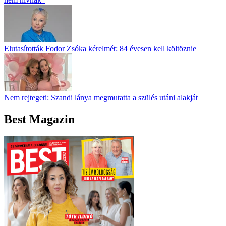
Elutasították Fodor Zsóka kérelmét: 84 évesen kell költöznie
Nem rejtegeti: Szandi lánya megmutatta a szülés utáni alakját
Best Magazin