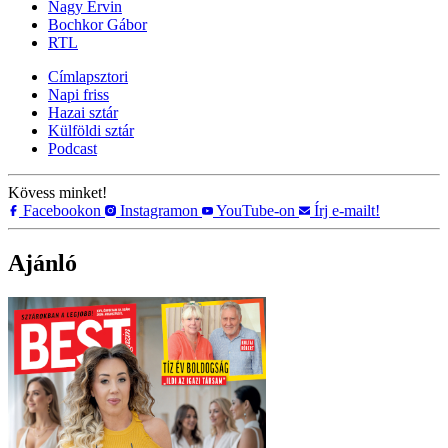
Nagy Ervin
Bochkor Gábor
RTL
Címlapsztori
Napi friss
Hazai sztár
Külföldi sztár
Podcast
Kövess minket!
Facebookon
Instagramon
YouTube-on
Írj e-mailt!
Ajánló