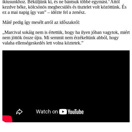
iktusunkhoz. Béküljünk ki, és ne bántsuk többé egymást.’ Attól
kezdve béke, kölcsönös megbecsülés és tisztelet volt közöttünk. És
ez a mai napig így van” – idézte fel a zenész.
Máté pedig így mesélt arról az időszakról:
„Marcival sokáig nem is értettük, hogy ha ilyen jóban vagytok, miért
nem jöttök össze újra. Mi semmit nem érzékeltünk abból, hogy
valaha ellenségeskedés lett volna köztetek.”