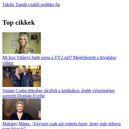
Takáts Tamás
család
politika
fia
Top cikkek
Mi lesz Vitányi Judit sorsa a TV2-nél? Megérkezett a hivatalos
válasz
Vastag Csaba felesége rácáfolt a kritikákra: újabb végzettséget
szerzett Domján Evelin
Makány Márta: „Egyszer csak azt vettem észre, hogy már sehova
nem hívnak”