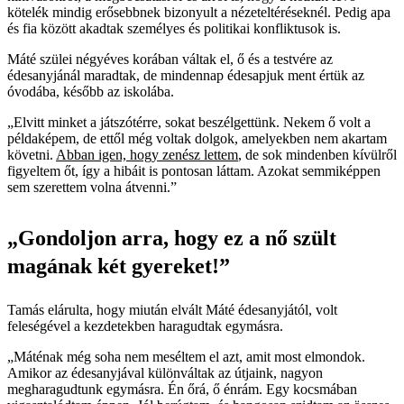
kötelék mindig erősebbnek bizonyult a nézeteltéréseknél. Pedig apa
és fia között akadtak személyes és politikai konfliktusok is.
Máté szülei négyéves korában váltak el, ő és a testvére az
édesanyjánál maradtak, de mindennap édesapjuk ment értük az
óvodába, később az iskolába.
„Elvitt minket a játszótérre, sokat beszélgettünk. Nekem ő volt a
példaképem, de ettől még voltak dolgok, amelyekben nem akartam
követni.
Abban igen, hogy zenész lettem
, de sok mindenben kívülről
figyeltem őt, így a hibáit is pontosan láttam. Azokat semmiképpen
sem szerettem volna átvenni.”
„Gondoljon arra, hogy ez a nő szült
magának két gyereket!”
Tamás elárulta, hogy miután elvált Máté édesanyjától, volt
feleségével a kezdetekben haragudtak egymásra.
„Máténak még soha nem meséltem el azt, amit most elmondok.
Amikor az édesanyjával különváltak az útjaink, nagyon
megharagudtunk egymásra. Én őrá, ő énrám. Egy kocsmában