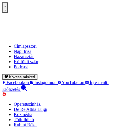
Címlapsztori
Napi friss
Hazai sztár
Külföldi sztár
Podcast
Kövess minket!
Facebookon
Instagramon
YouTube-on
Írj e-mailt!
Előfizetés
Operettszínház
De Re Attila Luigi
Közmédia
Tóth Ildikó
Rubint Réka