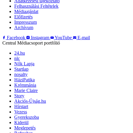
Adatkezelési tájékoztató
Felhasználási Feltételek
Médiaajánlat
Előfizetés
Impresszum
Archívum
Facebook
Instagram
YouTube
E-mail
Central Médiacsoport portfólió
24.hu
nlc
Nők Lapja
Startlap
nosalty
HáziPatika
Krémmánia
Marie Claire
Story
Akciós-Újság.hu
Hírstart
Vezess
Gyerekszoba
Kiderül
Meglepetés