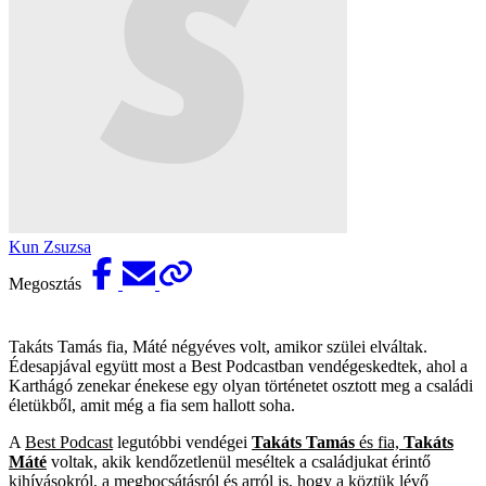
Kun Zsuzsa
Megosztás
Takáts Tamás fia, Máté négyéves volt, amikor szülei elváltak.
Édesapjával együtt most a Best Podcastban vendégeskedtek, ahol a
Karthágó zenekar énekese egy olyan történetet osztott meg a családi
életükből, amit még a fia sem hallott soha.
A
Best Podcast
legutóbbi vendégei
Takáts Tamás
és fia,
Takáts
Máté
voltak, akik kendőzetlenül meséltek a családjukat érintő
kihívásokról, a megbocsátásról és arról is, hogy a köztük lévő