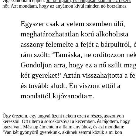
vigasztalódtam éppen.
Jól berúgtam, és hangosan szidtam az összes
nőt
. Azt mondtam, hogy az anyámon kívül minden nő borzalmas.
Egyszer csak a velem szemben ülő,
meghatározhatatlan korú alkoholista
asszony felemelte a fejét a bárpultról, 
rám szólt: ‘Tamáska, ne ordítozzon ne
Gondoljon arra, hogy ez a nő szült ma
két gyereket!’ Aztán visszahajtotta a fe
és tovább aludt. Én viszont ettől a
mondattól kijózanodtam.
Úgy éreztem, egy angyal üzent nekem ezen a részeg asszonyon
keresztül. Ott ültem a söröskorsóval a kezemben, és rájöttem, hogy
igaza van. Másnap átmentem a fiaim anyjához, és azt mondtam:
‘Van két gyönyörű gyerekünk, akiknek semmi közük a mi kon