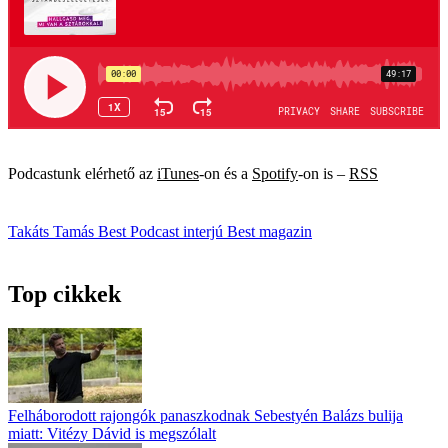
Podcastunk elérhető az
iTunes
-on és a
Spotify
-on is –
RSS
Takáts Tamás
Best Podcast
interjú
Best magazin
Top cikkek
Felháborodott rajongók panaszkodnak Sebestyén Balázs bulija
miatt: Vitézy Dávid is megszólalt