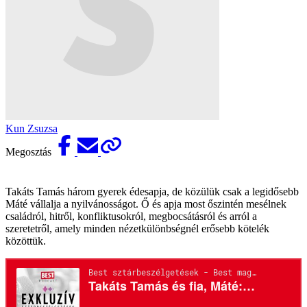
Kun Zsuzsa
Megosztás
Takáts Tamás három gyerek édesapja, de közülük csak a legidősebb
Máté vállalja a nyilvánosságot. Ő és apja most őszintén mesélnek
családról, hitről, konfliktusokról, megbocsátásról és arról a
szeretetről, amely minden nézetkülönbségnél erősebb kötelék
közöttük.