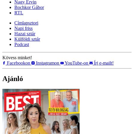
Nagy Ervin
Bochkor Gábor
RTL
Címlapsztori
Napi friss
Hazai sztár
Külföldi sztár
Podcast
Kövess minket!
Facebookon
Instagramon
YouTube-on
Írj e-mailt!
Ajánló