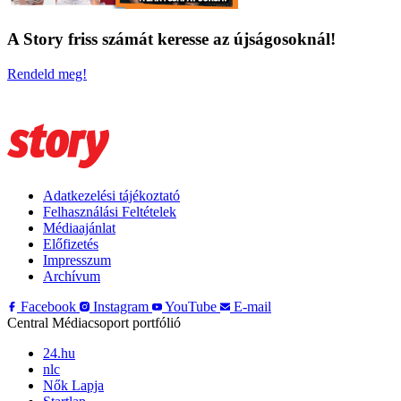
A Story friss számát keresse az újságosoknál!
Rendeld meg!
Adatkezelési tájékoztató
Felhasználási Feltételek
Médiaajánlat
Előfizetés
Impresszum
Archívum
Facebook
Instagram
YouTube
E-mail
Central Médiacsoport portfólió
24.hu
nlc
Nők Lapja