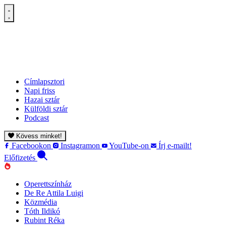
Címlapsztori
Napi friss
Hazai sztár
Külföldi sztár
Podcast
Kövess minket!
Facebookon
Instagramon
YouTube-on
Írj e-mailt!
Előfizetés
Operettszínház
De Re Attila Luigi
Közmédia
Tóth Ildikó
Rubint Réka