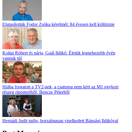
Elutasították Fodor Zsóka kérelmét: 84 évesen kell költöznie
Koltai Róbert és párja, Gaál Ildikó: Életük legnehezebb évén
vannak túl
Hiába forgatott a TV2-nek, a csatorna nem kért az M1 egykori
részeg riporteréből, Bencze Péterből
Hernádi Judit tudja, borzalmasan viselkedett Bánsági Ildikóval