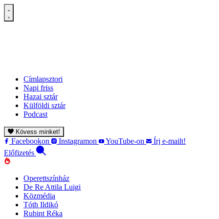
Címlapsztori
Napi friss
Hazai sztár
Külföldi sztár
Podcast
Kövess minket!
Facebookon
Instagramon
YouTube-on
Írj e-mailt!
Előfizetés
Operettszínház
De Re Attila Luigi
Közmédia
Tóth Ildikó
Rubint Réka