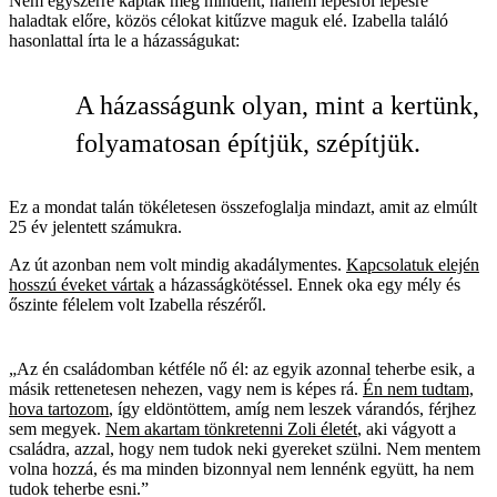
Nem egyszerre kaptak meg mindent, hanem lépésről lépésre
haladtak előre, közös célokat kitűzve maguk elé. Izabella találó
hasonlattal írta le a házasságukat:
A házasságunk olyan, mint a kertünk,
folyamatosan építjük, szépítjük.
Ez a mondat talán tökéletesen összefoglalja mindazt, amit az elmúlt
25 év jelentett számukra.
Az út azonban nem volt mindig akadálymentes.
Kapcsolatuk elején
hosszú éveket vártak
a házasságkötéssel. Ennek oka egy mély és
őszinte félelem volt Izabella részéről.
„Az én családomban kétféle nő él: az egyik azonnal teherbe esik, a
másik rettenetesen nehezen, vagy nem is képes rá.
Én nem tudtam,
hova tartozom
, így eldöntöttem, amíg nem leszek várandós, férjhez
sem megyek.
Nem akartam tönkretenni Zoli életét
, aki vágyott a
családra, azzal, hogy nem tudok neki gyereket szülni. Nem mentem
volna hozzá, és ma minden bizonnyal nem lennénk együtt, ha nem
tudok teherbe esni.”