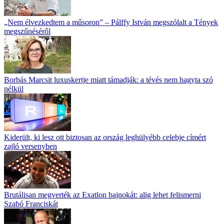
„Nem élvezkedtem a műsoron” – Pálffy István megszólalt a Tények
megszűnéséről
Borbás Marcsit luxuskertje miatt támadják: a tévés nem hagyta szó
nélkül
Kiderült, ki lesz ott biztosan az ország leghülyébb celebje címért
zajló versenyben
Brutálisan megverték az Exatlon bajnokát: alig lehet felismerni
Szabó Franciskát