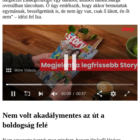
overallban táncoltam. Ő úgy emlékszik, hogy akkor bemutattak
egymásnak, beszélgettünk is, de nem így van, csak ő látott, én őt
nem” – idézi fel Iza.
00:01
00:57
0
seconds
of
Nem volt akadálymentes az út a
57
seconds
boldogság felé