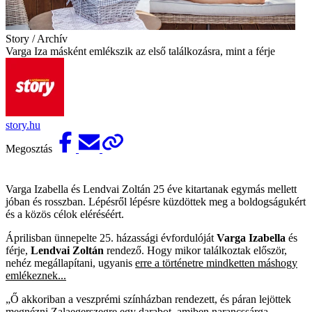
Story / Archív
Varga Iza másként emlékszik az első találkozásra, mint a férje
story.hu
Megosztás
Varga Izabella és Lendvai Zoltán 25 éve kitartanak egymás mellett
jóban és rosszban. Lépésről lépésre küzdöttek meg a boldogságukért
és a közös célok eléréséért.
Áprilisban ünnepelte 25. házassági évfordulóját
Varga Izabella
és
férje,
Lendvai Zoltán
rendező. Hogy mikor találkoztak először,
nehéz megállapítani, ugyanis
erre a történetre mindketten máshogy
emlékeznek...
„Ő akkoriban a veszprémi színházban rendezett, és páran lejöttek
megnézni Zalaegerszegre egy darabot, amiben narancssárga