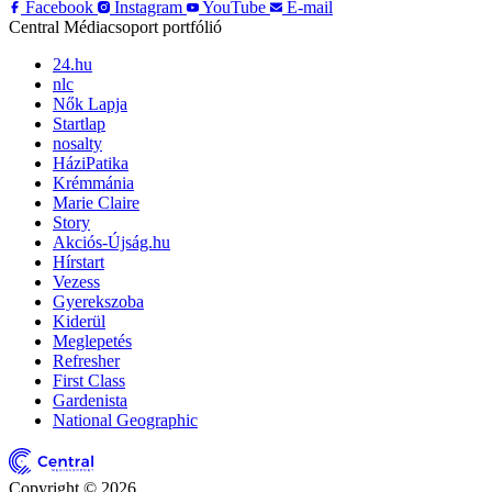
Facebook
Instagram
YouTube
E-mail
Central Médiacsoport portfólió
24.hu
nlc
Nők Lapja
Startlap
nosalty
HáziPatika
Krémmánia
Marie Claire
Story
Akciós-Újság.hu
Hírstart
Vezess
Gyerekszoba
Kiderül
Meglepetés
Refresher
First Class
Gardenista
National Geographic
Copyright © 2026