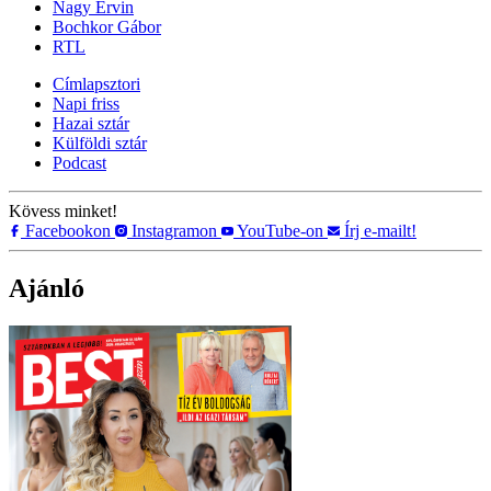
Nagy Ervin
Bochkor Gábor
RTL
Címlapsztori
Napi friss
Hazai sztár
Külföldi sztár
Podcast
Kövess minket!
Facebookon
Instagramon
YouTube-on
Írj e-mailt!
Ajánló