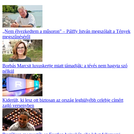
„Nem élvezkedtem a műsoron” – Pálffy István megszólalt a Tények
megszűnéséről
Borbás Marcsit luxuskertje miatt támadják: a tévés nem hagyta szó
nélkül
Kiderült, ki lesz ott biztosan az ország leghülyébb celebje címért
zajló versenyben