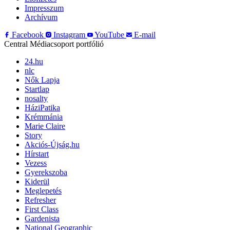
Impresszum
Archívum
Facebook
Instagram
YouTube
E-mail
Central Médiacsoport portfólió
24.hu
nlc
Nők Lapja
Startlap
nosalty
HáziPatika
Krémmánia
Marie Claire
Story
Akciós-Újság.hu
Hírstart
Vezess
Gyerekszoba
Kiderül
Meglepetés
Refresher
First Class
Gardenista
National Geographic