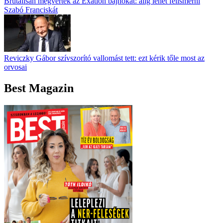
Brutálisan megverték az Exatlon bajnokát: alig lehet felismerni
Szabó Franciskát
Reviczky Gábor szívszorító vallomást tett: ezt kérik tőle most az
orvosai
Best Magazin