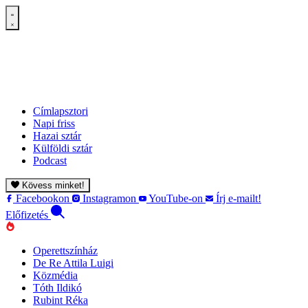
Címlapsztori
Napi friss
Hazai sztár
Külföldi sztár
Podcast
Kövess minket!
Facebookon
Instagramon
YouTube-on
Írj e-mailt!
Előfizetés
Operettszínház
De Re Attila Luigi
Közmédia
Tóth Ildikó
Rubint Réka