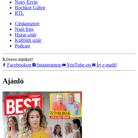
Nagy Ervin
Bochkor Gábor
RTL
Címlapsztori
Napi friss
Hazai sztár
Külföldi sztár
Podcast
Kövess minket!
Facebookon
Instagramon
YouTube-on
Írj e-mailt!
Ajánló