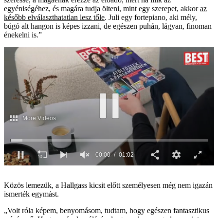
egyéniségéhez, és magára tudja ölteni, mint egy szerepet, akkor
az
később elválaszthatatlan lesz tőle
. Juli egy fortepiano, aki mély,
búgó alt hangon is képes izzani, de egészen puhán, lágyan, finoman
énekelni is.”
00:00
01:02
0
seconds
of
Közös lemezük, a Hallgass kicsit előtt személyesen még nem igazán
1
ismerték egymást.
minute,
2
„Volt róla képem, benyomásom, tudtam, hogy egészen fantasztikus
seconds