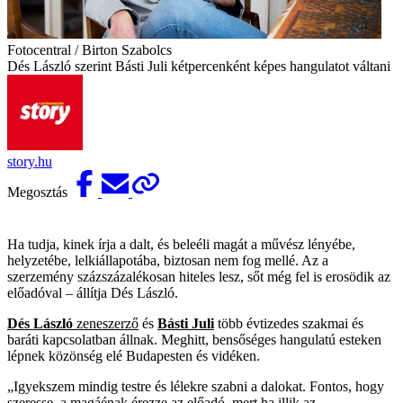
Fotocentral / Birton Szabolcs
Dés László szerint Básti Juli kétpercenként képes hangulatot váltani
story.hu
Megosztás
Ha tudja, kinek írja a dalt, és beleéli magát a művész lényébe,
helyzetébe, lelkiállapotába, biztosan nem fog mellé. Az a
szerzemény százszázalékosan hiteles lesz, sőt még fel is erosödik az
előadóval – állítja Dés László.
Dés László
zeneszerző
és
Básti Juli
több évtizedes szakmai és
baráti kapcsolatban állnak. Meghitt, bensőséges hangulatú esteken
lépnek közönség elé Budapesten és vidéken.
„Igyekszem mindig testre és lélekre szabni a dalokat. Fontos, hogy
szeresse, a magáénak érezze az előadó, mert ha illik az