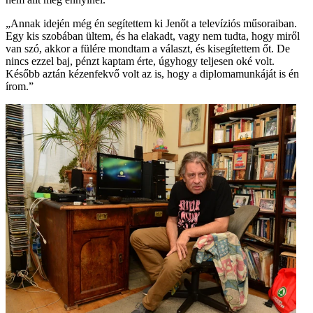
„Annak idején még én segítettem ki Jenőt a televíziós műsoraiban.
Egy kis szobában ültem, és ha elakadt, vagy nem tudta, hogy miről
van szó, akkor a fülére mondtam a választ, és kisegítettem őt. De
nincs ezzel baj, pénzt kaptam érte, úgyhogy teljesen oké volt.
Később aztán kézenfekvő volt az is, hogy a diplomamunkáját is én
írom.”