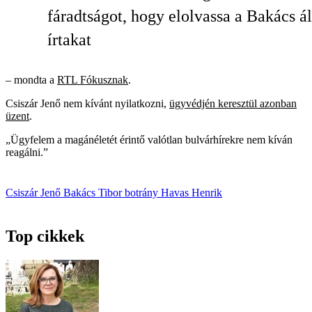
fáradtságot, hogy elolvassa a Bakács ál
írtakat
– mondta a
RTL Fókusznak
.
Csiszár Jenő nem kívánt nyilatkozni,
ügyvédjén keresztül azonban
üzent
.
„Ügyfelem a magánéletét érintő valótlan bulvárhírekre nem kíván
reagálni.”
Csiszár Jenő
Bakács Tibor
botrány
Havas Henrik
Top cikkek