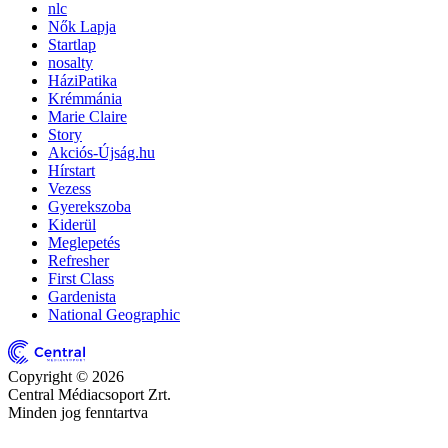
nlc
Nők Lapja
Startlap
nosalty
HáziPatika
Krémmánia
Marie Claire
Story
Akciós-Újság.hu
Hírstart
Vezess
Gyerekszoba
Kiderül
Meglepetés
Refresher
First Class
Gardenista
National Geographic
Copyright © 2026
Central Médiacsoport Zrt.
Minden jog fenntartva