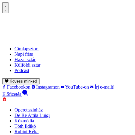
Címlapsztori
Napi friss
Hazai sztár
Külföldi sztár
Podcast
Kövess minket!
Facebookon
Instagramon
YouTube-on
Írj e-mailt!
Előfizetés
Operettszínház
De Re Attila Luigi
Közmédia
Tóth Ildikó
Rubint Réka