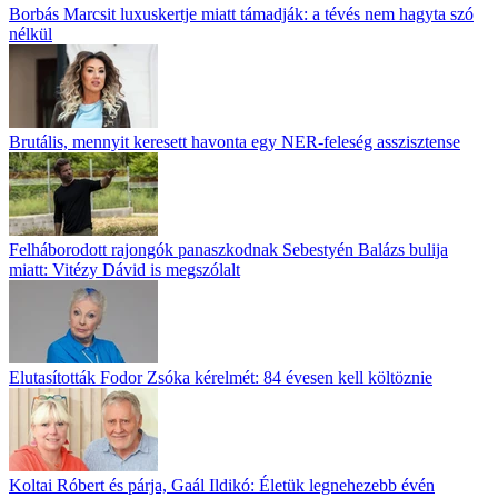
Borbás Marcsit luxuskertje miatt támadják: a tévés nem hagyta szó
nélkül
Brutális, mennyit keresett havonta egy NER-feleség asszisztense
Felháborodott rajongók panaszkodnak Sebestyén Balázs bulija
miatt: Vitézy Dávid is megszólalt
Elutasították Fodor Zsóka kérelmét: 84 évesen kell költöznie
Koltai Róbert és párja, Gaál Ildikó: Életük legnehezebb évén