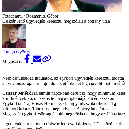
Fotocentral / Rozmanitz Gábor
Csiszár Jenő ügyvédjén keresztül megszólalt a botrány után
Faragó György
Megosztás
Nem csitulnak az indulatok, az egykori ügyvédjén keresztül tudatta
a nyilvánossággal, mit gondol az utóbbi hét legnagyobb botrányáról.
Csiszár Jenőről
az elmúlt napokban derült ki, hogy minimum kétes
körülmények között szerezte meg a diplomáját a médiaszakon.
Egykori tanára, Havas Henrik szerint ugyanis szakdolgozatát
a
kritikus
Bakács Tibor
írta meg helyette. A
story.hu elérte
a
Megasztár egykori zsűritagját, aki megerősítette, hogy az állítás igaz.
„Igen, valóban én írtam Csiszár Jenő szakdolgozatát” – közölte, de
nem állt meg ennyinél.