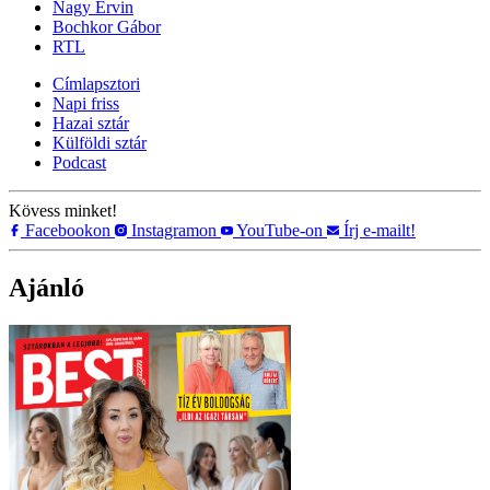
Nagy Ervin
Bochkor Gábor
RTL
Címlapsztori
Napi friss
Hazai sztár
Külföldi sztár
Podcast
Kövess minket!
Facebookon
Instagramon
YouTube-on
Írj e-mailt!
Ajánló