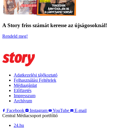
A Story friss számát keresse az újságosoknál!
Rendeld meg!
Adatkezelési tájékoztató
Felhasználási Feltételek
Médiaajánlat
Előfizetés
Impresszum
Archívum
Facebook
Instagram
YouTube
E-mail
Central Médiacsoport portfólió
24.hu