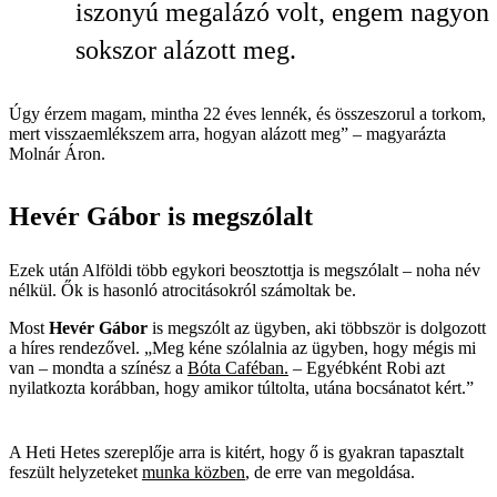
iszonyú megalázó volt, engem nagyon
sokszor alázott meg.
Úgy érzem magam, mintha 22 éves lennék, és összeszorul a torkom,
mert visszaemlékszem arra, hogyan alázott meg” – magyarázta
Molnár Áron.
Hevér Gábor is megszólalt
Ezek után Alföldi több egykori beosztottja is megszólalt – noha név
nélkül. Ők is hasonló atrocitásokról számoltak be.
Most
Hevér Gábor
is megszólt az ügyben, aki többször is dolgozott
a híres rendezővel. „Meg kéne szólalnia az ügyben, hogy mégis mi
van – mondta a színész a
Bóta Caféban.
– Egyébként Robi azt
nyilatkozta korábban, hogy amikor túltolta, utána bocsánatot kért.”
A Heti Hetes szereplője arra is kitért, hogy ő is gyakran tapasztalt
feszült helyzeteket
munka közben
, de erre van megoldása.