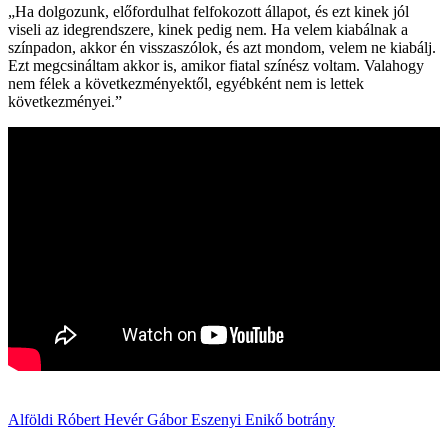
„Ha dolgozunk, előfordulhat felfokozott állapot, és ezt kinek jól
viseli az idegrendszere, kinek pedig nem. Ha velem kiabálnak a
színpadon, akkor én visszaszólok, és azt mondom, velem ne kiabálj.
Ezt megcsináltam akkor is, amikor fiatal színész voltam. Valahogy
nem félek a következményektől, egyébként nem is lettek
következményei.”
Alföldi Róbert
Hevér Gábor
Eszenyi Enikő
botrány