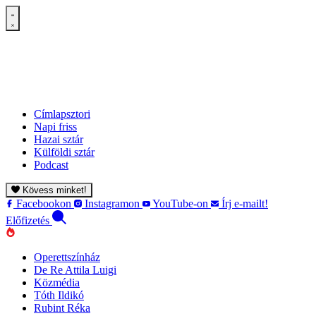
Címlapsztori
Napi friss
Hazai sztár
Külföldi sztár
Podcast
Kövess minket!
Facebookon
Instagramon
YouTube-on
Írj e-mailt!
Előfizetés
Operettszínház
De Re Attila Luigi
Közmédia
Tóth Ildikó
Rubint Réka