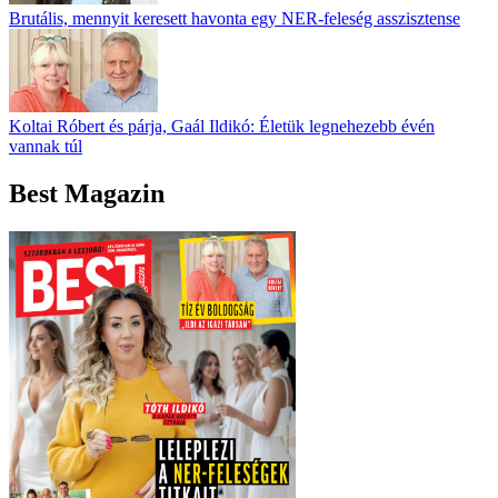
Brutális, mennyit keresett havonta egy NER-feleség asszisztense
Koltai Róbert és párja, Gaál Ildikó: Életük legnehezebb évén
vannak túl
Best Magazin