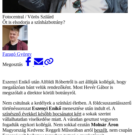
Fotocentral / Vörös Szilárd
Őt is elsodorja a színházbotrány?
Faragó György
Megosztás
Eszenyi Enikő után Alföldi Róbertről is azt állítják kollégái, hogy
megalázóan bánt velük rendezőként. Most Hevér Gábor is
megszólalt a direktor körüli botrányról.
Nem csitulnak a kedélyek a színházi életben. A földcsuszamlásszerű
történéssorozat
Eszenyi Enikő
menesztése után indult el. A
színésznő évekkel később bocsánatot kért
a sokak szerint
vállalhatatlan viselkedése miatt. A váratlan gesztust vegyesen
fogadták egykori kollégái. Nem sokkal ezután
Molnár Áron
Magyország Kedvenc Reggeli Műsorában arról
beszélt
, nem csupán