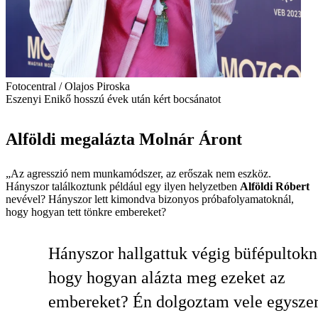
Fotocentral / Olajos Piroska
Eszenyi Enikő hosszú évek után kért bocsánatot
Alföldi megalázta Molnár Áront
„Az agresszió nem munkamódszer, az erőszak nem eszköz.
Hányszor találkoztunk például egy ilyen helyzetben
Alföldi Róbert
nevével? Hányszor lett kimondva bizonyos próbafolyamatoknál,
hogy hogyan tett tönkre embereket?
Hányszor hallgattuk végig büfépultokn
hogy hogyan alázta meg ezeket az
embereket? Én dolgoztam vele egyszer