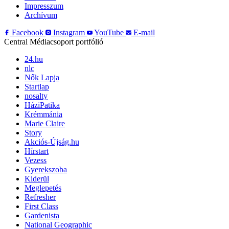
Impresszum
Archívum
Facebook
Instagram
YouTube
E-mail
Central Médiacsoport portfólió
24.hu
nlc
Nők Lapja
Startlap
nosalty
HáziPatika
Krémmánia
Marie Claire
Story
Akciós-Újság.hu
Hírstart
Vezess
Gyerekszoba
Kiderül
Meglepetés
Refresher
First Class
Gardenista
National Geographic