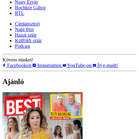
Nagy Ervin
Bochkor Gábor
RTL
Címlapsztori
Napi friss
Hazai sztár
Külföldi sztár
Podcast
Kövess minket!
Facebookon
Instagramon
YouTube-on
Írj e-mailt!
Ajánló