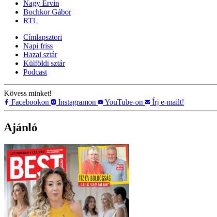
Nagy Ervin
Bochkor Gábor
RTL
Címlapsztori
Napi friss
Hazai sztár
Külföldi sztár
Podcast
Kövess minket!
Facebookon
Instagramon
YouTube-on
Írj e-mailt!
Ajánló