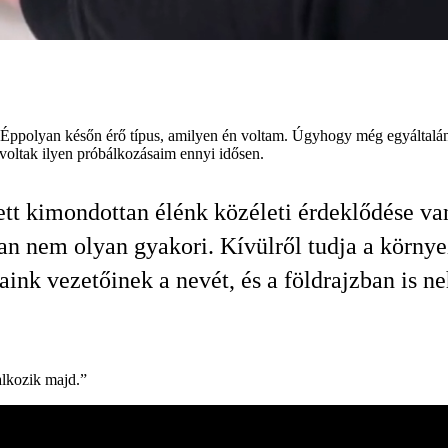
„Éppolyan későn érő típus, amilyen én voltam. Úgyhogy még egyáltalán
 voltak ilyen próbálkozásaim ennyi idősen.
tt kimondottan élénk közéleti érdeklődése va
an nem olyan gyakori. Kívülről tudja a körny
aink vezetőinek a nevét, és a földrajzban is n
alkozik majd.”