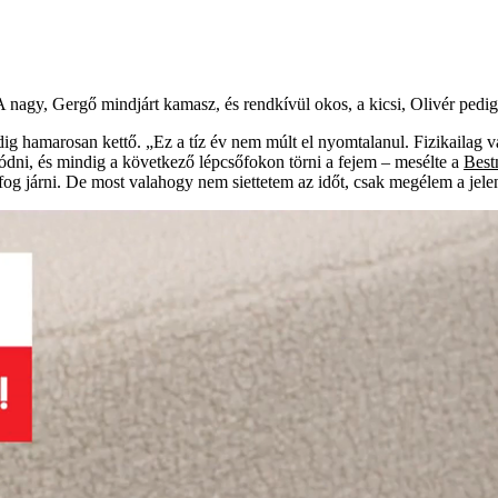
 nagy, Gergő mindjárt kamasz, és rendkívül okos, a kicsi, Olivér pedig
dig hamarosan kettő. „Ez a tíz év nem múlt el nyomtalanul. Fizikailag 
ni, és mindig a következő lépcsőfokon törni a fejem – mesélte a
Bes
fog járni. De most valahogy nem siettetem az időt, csak megélem a jelen