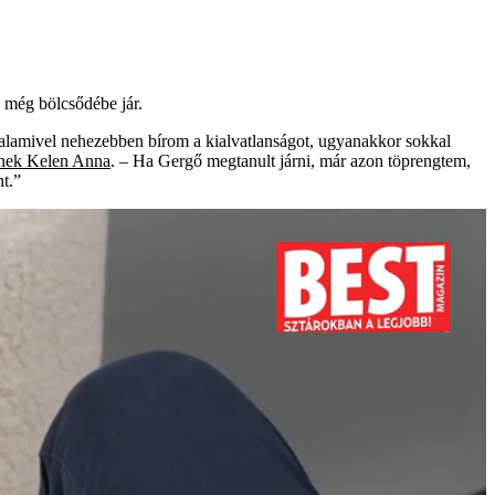
 még bölcsődébe jár.
valamivel nehezebben bírom a kialvatlanságot, ugyanakkor sokkal
tnek
Kelen Anna
. – Ha Gergő megtanult járni, már azon töprengtem,
t.”