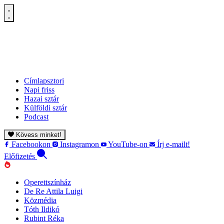
Címlapsztori
Napi friss
Hazai sztár
Külföldi sztár
Podcast
Kövess minket!
Facebookon
Instagramon
YouTube-on
Írj e-mailt!
Előfizetés
Operettszínház
De Re Attila Luigi
Közmédia
Tóth Ildikó
Rubint Réka