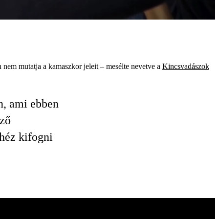
 nem mutatja a kamaszkor jeleit – mesélte nevetve a
Kincsvadászok
n, ami ebben
ező
ehéz kifogni