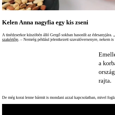
0
seconds
of
Kelen Anna nagyfia egy kis zseni
47
seconds
Volume
0%
A tinédzserkor küszöbén álló Gergő sokban hasonlít az édesanyjára. 
szakértője
. – Nemrég például jelentkezett szavalóversenyre, nekem is
Emelle
a korb
ország
rajta.
De még korai lenne bármit is mondani azzal kapcsolatban, mivel fogl