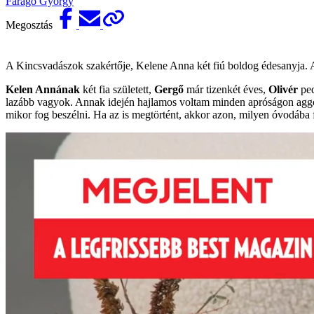
Faragó György
Megosztás
A Kincsvadászok szakértője, Kelene Anna két fiú boldog édesanyja. A
Kelen Annának
két fia született,
Gergő
már tizenkét éves,
Olivér
pe
lazább vagyok. Annak idején hajlamos voltam minden apróságon aggód
mikor fog beszélni. Ha az is megtörtént, akkor azon, milyen óvodába 