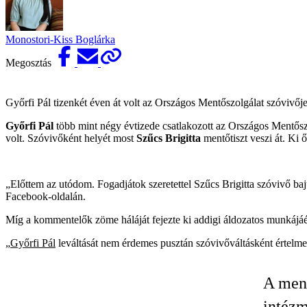
Monostori-Kiss Boglárka
Megosztás
Győrfi Pál tizenkét éven át volt az Országos Mentőszolgálat szóvivője
Győrfi Pál
több mint négy évtizede csatlakozott az Országos Mentősz
volt. Szóvivőként helyét most
Szűcs Brigitta
mentőtiszt veszi át. Ki 
„Előttem az utódom. Fogadjátok szeretettel Szűcs Brigitta szóvivő ba
Facebook-oldalán.
Míg a kommentelők zöme háláját fejezte ki addigi áldozatos munkájáér
„
Győrfi Pál
leváltását nem érdemes pusztán szóvivőváltásként értel
A ment
intéz