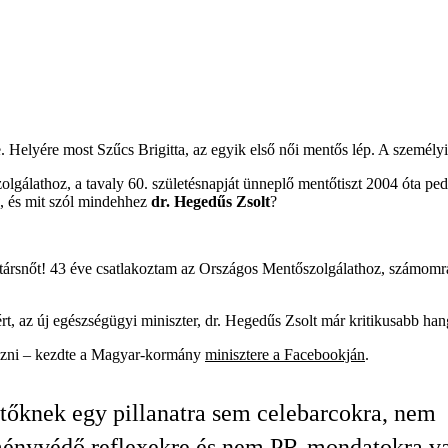
. Helyére most Szűcs Brigitta, az egyik első női mentős lép. A személyi 
olgálathoz, a tavaly 60. születésnapját ünneplő mentőtiszt 2004 óta 
ő, és mit szól mindehhez
dr. Hegedűs Zsolt
?
jtársnőt! 43 éve csatlakoztam az Országos Mentőszolgálathoz, számomra
t, az új egészségügyi miniszter, dr. Hegedűs Zsolt már kritikusabb hang
mezni – kezdte a Magyar-kormány
minisztere a Facebookján
.
őknek egy pillanatra sem celebarcokra, nem
ményvédő reflexekre és nem PR-mondatokra v