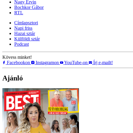
Nagy Ervin
Bochkor Gábor
RTL
Címlapsztori
Napi friss
Hazai sztár
Külföldi sztár
Podcast
Kövess minket!
Facebookon
Instagramon
YouTube-on
Írj e-mailt!
Ajánló