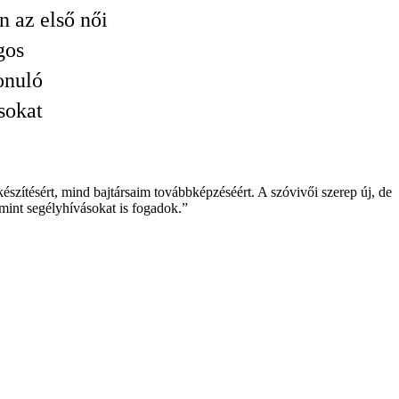
n az első női
gos
onuló
sokat
szítésért, mind bajtársaim továbbképzéséért. A szóvivői szerep új, de
int segélyhívásokat is fogadok.”