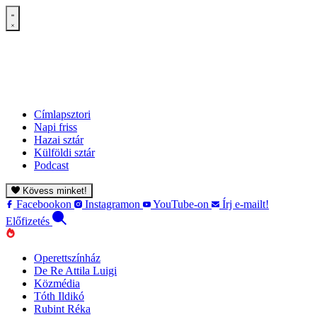
Címlapsztori
Napi friss
Hazai sztár
Külföldi sztár
Podcast
Kövess minket!
Facebookon
Instagramon
YouTube-on
Írj e-mailt!
Előfizetés
Operettszínház
De Re Attila Luigi
Közmédia
Tóth Ildikó
Rubint Réka