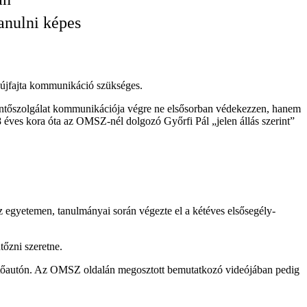
anulni képes
ig újfajta kommunikáció szükséges.
 mentőszolgálat kommunikációja végre ne elsősorban védekezzen, hanem
 éves kora óta az OMSZ-nél dolgozó Győrfi Pál „jelen állás szerint”
z egyetemen, tanulmányai során végezte el a kétéves elsősegély-
tőzni szeretne.
ntőautón. Az OMSZ oldalán megosztott bemutatkozó videójában pedig