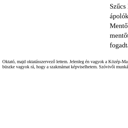
Szűcs 
ápolók
Mentős
mentőt
fogadt
Oktató, majd oktatásszervező lettem. Jelenleg én vagyok a Közép-Magy
büszke vagyok rá, hogy a szakmámat képviselhetem. Szóvivői munkáss