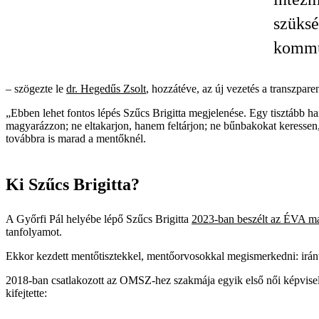
szüksé
kommu
– szögezte le
dr. Hegedűs Zsolt
, hozzátéve, az új vezetés a transzpar
„Ebben lehet fontos lépés Szűcs Brigitta megjelenése. Egy tisztább 
magyarázzon; ne eltakarjon, hanem feltárjon; ne bűnbakokat keressen,
továbbra is marad a mentőknél.
Ki Szűcs Brigitta?
A Győrfi Pál helyébe lépő Szűcs Brigitta
2023-ban beszélt az ÉVA m
tanfolyamot.
Ekkor kezdett mentőtisztekkel, mentőorvosokkal megismerkedni: irántuk 
2018-ban csatlakozott az OMSZ-hez szakmája egyik első női képvis
kifejtette: