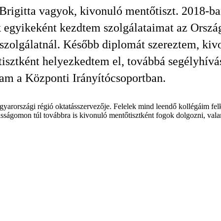
Brigitta vagyok, kivonuló mentőtiszt. 2018-ba
 egyikeként kezdtem szolgálataimat az Orszá
zolgálatnál. Később diplomát szereztem, kiv
isztként helyezkedtem el, továbbá segélyhívá
am a Központi Irányítócsoportban.
arországi régió oktatásszervezője. Felelek mind leendő kollégáim felké
ágomon túl továbbra is kivonuló mentőtisztként fogok dolgozni, valam