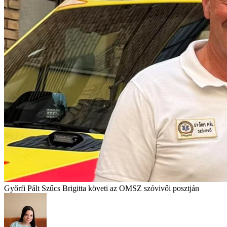
Győrfi Pált Szűcs Brigitta követi az OMSZ szóvivői posztján