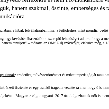
gük, hanem szakmai, őszinte, emberséges és t
nikációra
enciában, a hibák felvállalásában hisz, a fejlődéshez, mint mondja, ped
hang, egy kevésbé elhasználódott szereplő lehetőséget ad arra, hogy a
 hanem tanuljon” – méltatta az OMSZ új szóvivőjét, elárulva még, a 18
agazinnak
: eredetileg művészettörténetet és múzeumpedagógiát tanult a
érzett tisztelete és egy családi tragédia vezette rá arra, hogy ő is men
előjeként – Magyarországon ugyanis 2017 óta dolgozhatnak nők is me