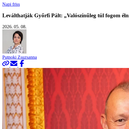
Napi friss
Leválthatják Győrfi Pált: „Valószínűleg túl fogom él
2026. 05. 08.
Putnoki Zsuzsanna