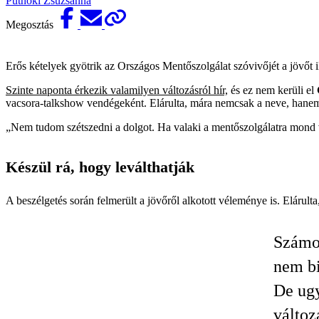
Putnoki Zsuzsanna
Megosztás
Erős kételyek gyötrik az Országos Mentőszolgálat szóvivőjét a jövőt il
Szinte naponta érkezik valamilyen változásról hír,
és ez nem kerüli el
vacsora-talkshow vendégeként. Elárulta, mára nemcsak a neve, hanem a
„Nem tudom szétszedni a dolgot. Ha valaki a mentőszolgálatra mond va
Készül rá, hogy leválthatják
A beszélgetés során felmerült a jövőről alkotott véleménye is. Elárulta
Számol
nem bi
De ugy
változ