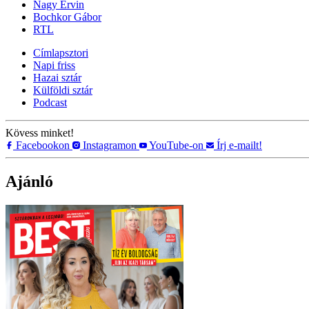
Nagy Ervin
Bochkor Gábor
RTL
Címlapsztori
Napi friss
Hazai sztár
Külföldi sztár
Podcast
Kövess minket!
Facebookon
Instagramon
YouTube-on
Írj e-mailt!
Ajánló