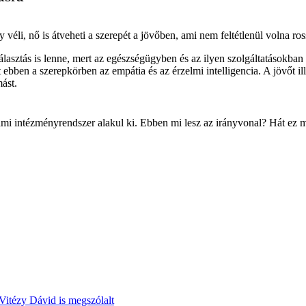
y véli, nő is átveheti a szerepét a jövőben, ami nem feltétlenül volna ros
lasztás is lenne, mert az egészségügyben és az ilyen szolgáltatásokban
het ebben a szerepkörben az empátia és az érzelmi intelligencia. A jövőt
ást.
 állami intézményrendszer alakul ki. Ebben mi lesz az irányvonal? Hát e
Vitézy Dávid is megszólalt