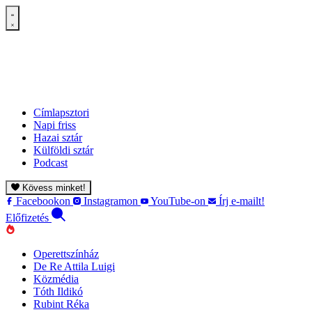
Címlapsztori
Napi friss
Hazai sztár
Külföldi sztár
Podcast
Kövess minket!
Facebookon
Instagramon
YouTube-on
Írj e-mailt!
Előfizetés
Operettszínház
De Re Attila Luigi
Közmédia
Tóth Ildikó
Rubint Réka