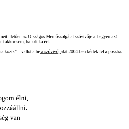
elmeit illetően az Országos Mentőszolgálat szóvivője a Legyen az!
i akkor sem, ha kritika éri.
atkozik” – vallotta be
a szóvivő,
akit 2004-ben kértek fel a posztra.
ogom élni,
ozzáállni.
ség van