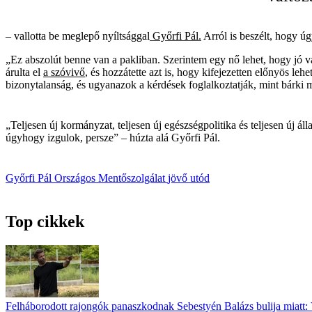
– vallotta be meglepő nyíltsággal
Győrfi Pál.
Arról is beszélt, hogy úg
„Ez abszolút benne van a pakliban. Szerintem egy nő lehet, hogy jó vá
árulta el
a szóvivő
, és hozzátette azt is, hogy kifejezetten előnyös le
bizonytalanság, és ugyanazok a kérdések foglalkoztatják, mint bárki m
„Teljesen új kormányzat, teljesen új egészségpolitika és teljesen új
úgyhogy izgulok, persze” – húzta alá Győrfi Pál.
Győrfi Pál
Országos Mentőszolgálat
jövő
utód
Top cikkek
Felháborodott rajongók panaszkodnak Sebestyén Balázs bulija miatt: 