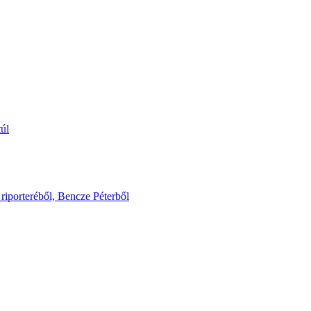
túl
riporteréből, Bencze Péterből