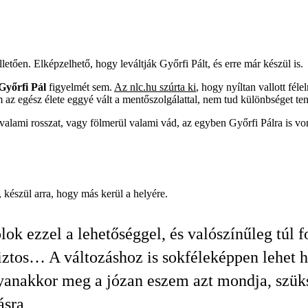
letően. Elképzelhető, hogy leváltják Győrfi Pált, és erre már készül is.
Győrfi Pál
figyelmét sem.
Az nlc.hu szúrta ki
, hogy nyíltan vallott fél
z egész élete eggyé vált a mentőszolgálattal, nem tud különbséget tenn
lami rosszat, vagy fölmerül valami vád, az egyben Győrfi Pálra is von
, készül arra, hogy más kerül a helyére.
ok ezzel a lehetőséggel, és valószínűleg túl f
ztos… A változáshoz is sokféleképpen lehet h
anakkor meg a józan eszem azt mondja, szük
ásra