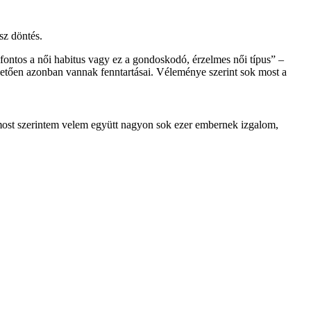
sz döntés.
 fontos a női habitus vagy ez a gondoskodó, érzelmes női típus” –
 illetően azonban vannak fenntartásai. Véleménye szerint sok most a
z most szerintem velem együtt nagyon sok ezer embernek izgalom,