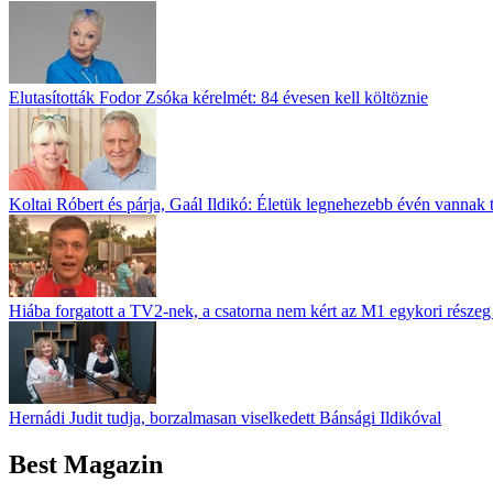
Elutasították Fodor Zsóka kérelmét: 84 évesen kell költöznie
Koltai Róbert és párja, Gaál Ildikó: Életük legnehezebb évén vannak 
Hiába forgatott a TV2-nek, a csatorna nem kért az M1 egykori részeg 
Hernádi Judit tudja, borzalmasan viselkedett Bánsági Ildikóval
Best Magazin