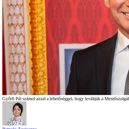
Győrfi Pál számol azzal a lehetőséggel, hogy leváltják a Mentőszolgál