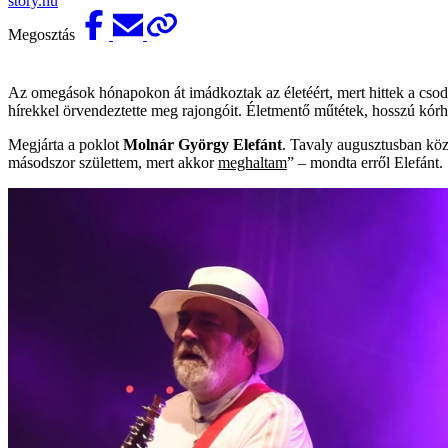
story.hu
Megosztás
Az omegások hónapokon át imádkoztak az életéért, mert hittek a csod
hírekkel örvendeztette meg rajongóit. Életmentő műtétek, hosszú kórh
Megjárta a poklot
Molnár György Elefánt
. Tavaly augusztusban kö
másodszor születtem, mert akkor
meghaltam
” – mondta erről Elefánt.