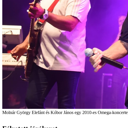
Molnár György Elefánt és Kóbor János egy 2010-es Omega-koncert