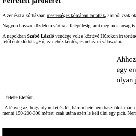
Félretett járókeret
A zenészt a kórházban
mesterséges kómában tartották
, amiből csak o
Nagyon hosszú küzdelem várt rá a felépülésig, ami még mostanság is ta
A napokban
Szabó László
vendége volt a köztévé
Húrokon írt törté
felől érdeklődött. „Hú, ez nehéz kérdés, és nehéz rá válaszolni.
Ahhoz 
egy e
olyan 
– felelte Elefánt.
„A lényeg az, hogy olyan két és fél, három hete nem használok már a
menni 150-200-300 métert, csak utána azért le kell ülni egy picit. Nem 