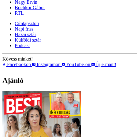
Nagy Ervin
Bochkor Gábor
RTL
Címlapsztori
Napi friss
Hazai sztár
Külföldi sztár
Podcast
Kövess minket!
Facebookon
Instagramon
YouTube-on
Írj e-mailt!
Ajánló