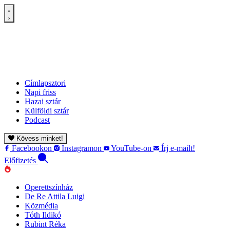
Címlapsztori
Napi friss
Hazai sztár
Külföldi sztár
Podcast
Kövess minket!
Facebookon
Instagramon
YouTube-on
Írj e-mailt!
Előfizetés
Operettszínház
De Re Attila Luigi
Közmédia
Tóth Ildikó
Rubint Réka