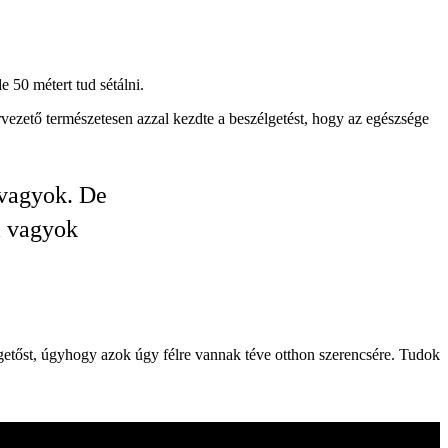
 50 métert tud sétálni.
zető természetesen azzal kezdte a beszélgetést, hogy az egészsége
 vagyok. De
m vagyok
getőst, úgyhogy azok úgy félre vannak téve otthon szerencsére. Tudok