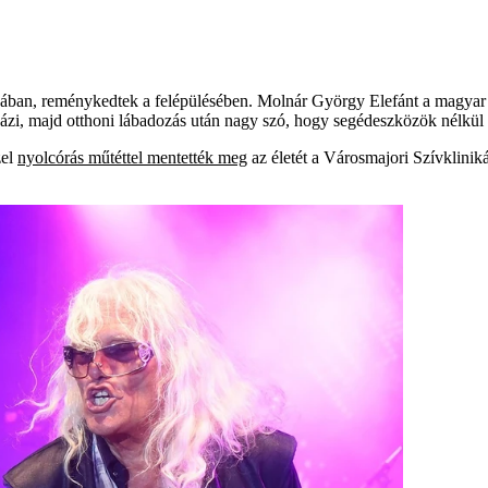
ában, reménykedtek a felépülésében. Molnár György Elefánt a magyar b
ázi, majd otthoni lábadozás után nagy szó, hogy segédeszközök nélkül t
zel
nyolcórás műtéttel mentették meg
az életét a Városmajori Szívkliniká