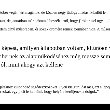
któber végén tért magához, de közben négy tüdőgyulladást küzdött le.
rt, de januárban már örömmel beszélt arról, hogy járókerettel ugyan, de
nelem
című műsorában, és sokak örömére remek formában volt. A műsorve
képest, amilyen állapotban voltam, kitűnően
mbernek az alapműködéséhez még messze se
jól, mint ahogy azt kellene
 járáshoz különböző segédeszközöket. Ilyen kis gurulóst meg azt a lépe
sokat, egy picit le kell ülni, hogy helyére kerüljenek a dolgok.”