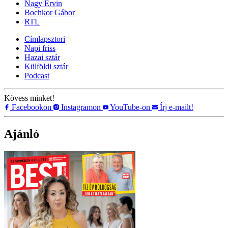
Nagy Ervin
Bochkor Gábor
RTL
Címlapsztori
Napi friss
Hazai sztár
Külföldi sztár
Podcast
Kövess minket!
Facebookon
Instagramon
YouTube-on
Írj e-mailt!
Ajánló