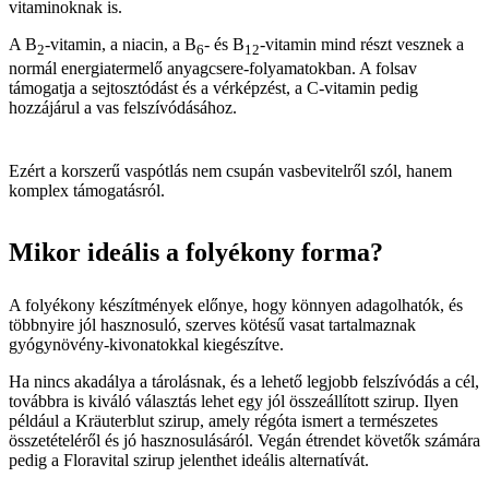
vitaminoknak is.
A B
-vitamin, a niacin, a B
- és B
-vitamin mind részt vesznek a
2
6
12
normál energiatermelő anyagcsere-folyamatokban. A folsav
támogatja a sejtosztódást és a vérképzést, a C-vitamin pedig
hozzájárul a vas felszívódásához.
Ezért a korszerű vaspótlás nem csupán vasbevitelről szól, hanem
komplex támogatásról.
Mikor ideális a folyékony forma?
A folyékony készítmények előnye, hogy könnyen adagolhatók, és
többnyire jól hasznosuló, szerves kötésű vasat tartalmaznak
gyógynövény-kivonatokkal kiegészítve.
Ha nincs akadálya a tárolásnak, és a lehető legjobb felszívódás a cél,
továbbra is kiváló választás lehet egy jól összeállított szirup. Ilyen
például a Kräuterblut szirup, amely régóta ismert a természetes
összetételéről és jó hasznosulásáról. Vegán étrendet követők számára
pedig a Floravital szirup jelenthet ideális alternatívát.