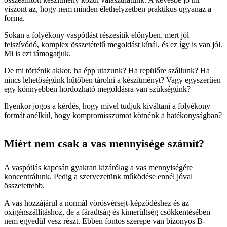
viszont az, hogy nem minden élethelyzetben praktikus ugyanaz a
forma.
Sokan a folyékony vaspótlást részesítik előnyben, mert jól
felszívódó, komplex összetételű megoldást kínál, és ez így is van jól.
Mi is ezt támogatjuk.
De mi történik akkor, ha épp utazunk? Ha repülőre szállunk? Ha
nincs lehetőségünk hűtőben tárolni a készítményt? Vagy egyszerűen
egy könnyebben hordozható megoldásra van szükségünk?
Ilyenkor jogos a kérdés, hogy mivel tudjuk kiváltani a folyékony
formát anélkül, hogy kompromisszumot kötnénk a hatékonyságban?
Miért nem csak a vas mennyisége számít?
A vaspótlás kapcsán gyakran kizárólag a vas mennyiségére
koncentrálunk. Pedig a szervezetünk működése ennél jóval
összetettebb.
A vas hozzájárul a normál vörösvérsejt-képződéshez és az
oxigénszállításhoz, de a fáradtság és kimerültség csökkentésében
nem egyedül vesz részt. Ebben fontos szerepe van bizonyos B-