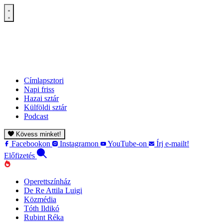
Címlapsztori
Napi friss
Hazai sztár
Külföldi sztár
Podcast
Kövess minket!
Facebookon
Instagramon
YouTube-on
Írj e-mailt!
Előfizetés
Operettszínház
De Re Attila Luigi
Közmédia
Tóth Ildikó
Rubint Réka