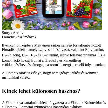
Story / Archív
Floradix készítmények
Ilyenkor jön képbe a Magyarországon nemrég forgalomba hozott
Floradix tabletta, amely szerves kötésű vasat, valamint B
-vitamint,
2
B
- (niacin), B
-, B
- és C-vitamint, illetve folsavat tartalmaz. Ez a
3
6
12
kombináció hozzájárulhat a fáradtság és kimerültség
csökkentéséhez, és támogatja a normál energiatermelő folyamatokat.
A Floradix tabletta előnye, hogy nem igényel hűtést és könnyen
magunkkal vihető.
Kinek lehet különösen hasznos?
A Floradix vastartalmú tabletta fogyasztása a Floradix Kräuterblut és
a Floradix Floravital szirupokhoz hasonlóan ajánlott: