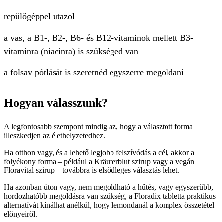
repülőgéppel utazol
a vas, a B1-, B2-, B6- és B12-vitaminok mellett B3-
vitaminra (niacinra) is szükséged van
a folsav pótlását is szeretnéd egyszerre megoldani
Hogyan válasszunk?
A legfontosabb szempont mindig az, hogy a választott forma
illeszkedjen az élethelyzetedhez.
Ha otthon vagy, és a lehető legjobb felszívódás a cél, akkor a
folyékony forma – például a Kräuterblut szirup vagy a vegán
Floravital szirup – továbbra is elsődleges választás lehet.
Ha azonban úton vagy, nem megoldható a hűtés, vagy egyszerűbb,
hordozhatóbb megoldásra van szükség, a Floradix tabletta praktikus
alternatívát kínálhat anélkül, hogy lemondanál a komplex összetétel
előnyeiről.