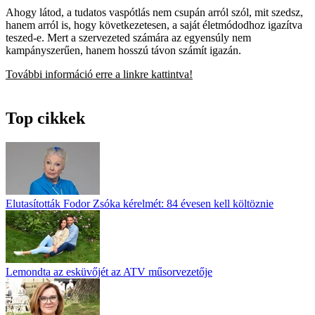
Ahogy látod, a tudatos vaspótlás nem csupán arról szól, mit szedsz,
hanem arról is, hogy következetesen, a saját életmódodhoz igazítva
teszed-e. Mert a szervezeted számára az egyensúly nem
kampányszerűen, hanem hosszú távon számít igazán.
További információ erre a linkre kattintva!
Top cikkek
Elutasították Fodor Zsóka kérelmét: 84 évesen kell költöznie
Lemondta az esküvőjét az ATV műsorvezetője