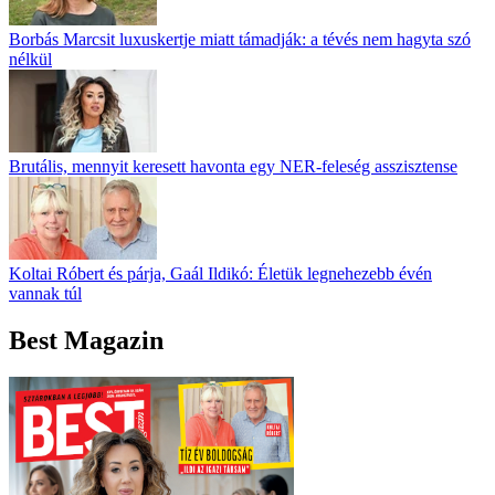
Borbás Marcsit luxuskertje miatt támadják: a tévés nem hagyta szó
nélkül
Brutális, mennyit keresett havonta egy NER-feleség asszisztense
Koltai Róbert és párja, Gaál Ildikó: Életük legnehezebb évén
vannak túl
Best Magazin