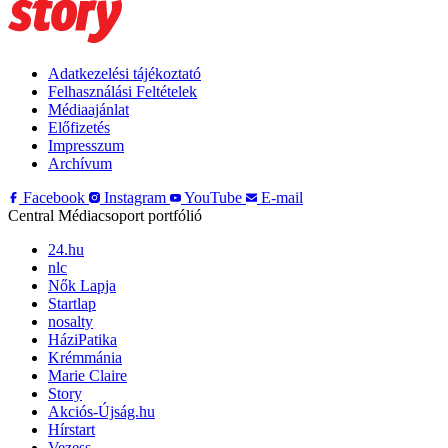
Adatkezelési tájékoztató
Felhasználási Feltételek
Médiaajánlat
Előfizetés
Impresszum
Archívum
Facebook
Instagram
YouTube
E-mail
Central Médiacsoport portfólió
24.hu
nlc
Nők Lapja
Startlap
nosalty
HáziPatika
Krémmánia
Marie Claire
Story
Akciós-Újság.hu
Hírstart
Vezess