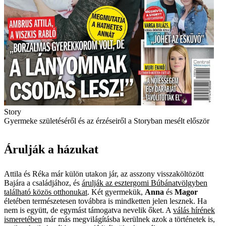
Story
Gyermeke születéséről és az érzéseiről a Storyban mesélt először
Árulják a házukat
Attila és Réka már külön utakon jár, az asszony visszaköltözött
Bajára a családjához, és
árulják az esztergomi Búbánatvölgyben
található közös otthonukat
. Két gyermekük,
Anna
és
Magor
életében természetesen továbbra is mindketten jelen lesznek. Ha
nem is együtt, de egymást támogatva nevelik őket. A
válás hírének
ismeretében
már más megvilágításba kerülnek azok a történetek is,