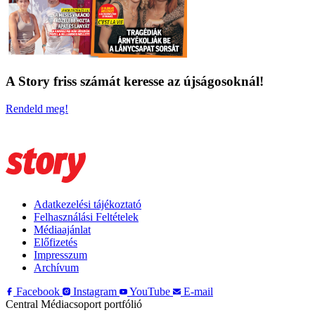
A Story friss számát keresse az újságosoknál!
Rendeld meg!
Adatkezelési tájékoztató
Felhasználási Feltételek
Médiaajánlat
Előfizetés
Impresszum
Archívum
Facebook
Instagram
YouTube
E-mail
Central Médiacsoport portfólió