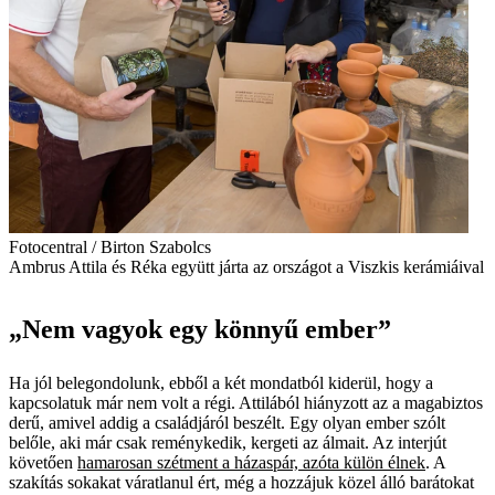
Fotocentral / Birton Szabolcs
Ambrus Attila és Réka együtt járta az országot a Viszkis kerámiáival
„Nem vagyok egy könnyű ember”
Ha jól belegondolunk, ebből a két mondatból kiderül, hogy a
kapcsolatuk már nem volt a régi. Attilából hiányzott az a magabiztos
derű, amivel addig a családjáról beszélt. Egy olyan ember szólt
belőle, aki már csak reménykedik, kergeti az álmait. Az interjút
követően
hamarosan szétment a házaspár, azóta külön élnek
. A
szakítás sokakat váratlanul ért, még a hozzájuk közel álló barátokat