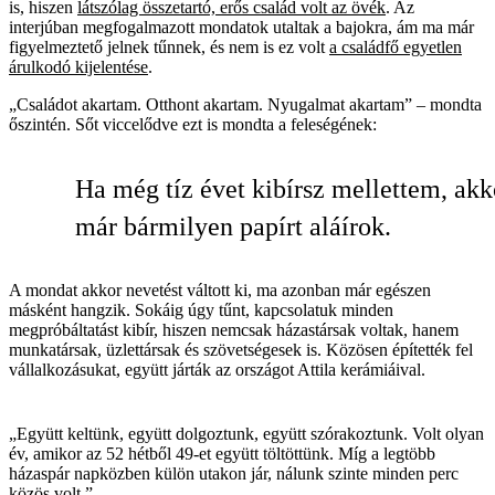
is, hiszen
látszólag összetartó, erős család volt az övék
. Az
interjúban megfogalmazott mondatok utaltak a bajokra, ám ma már
figyelmeztető jelnek tűnnek, és nem is ez volt
a családfő egyetlen
árulkodó kijelentése
.
„Családot akartam. Otthont akartam. Nyugalmat akartam” – mondta
őszintén. Sőt viccelődve ezt is mondta a feleségének:
Ha még tíz évet kibírsz mellettem, akk
már bármilyen papírt aláírok.
A mondat akkor nevetést váltott ki, ma azonban már egészen
másként hangzik. Sokáig úgy tűnt, kapcsolatuk minden
megpróbáltatást kibír, hiszen nemcsak házastársak voltak, hanem
munkatársak, üzlettársak és szövetségesek is. Közösen építették fel
vállalkozásukat, együtt járták az országot Attila kerámiáival.
„Együtt keltünk, együtt dolgoztunk, együtt szórakoztunk. Volt olyan
év, amikor az 52 hétből 49-et együtt töltöttünk. Míg a legtöbb
házaspár napközben külön utakon jár, nálunk szinte minden perc
közös volt.”