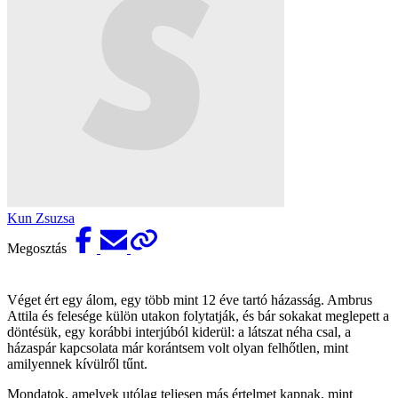
Kun Zsuzsa
Megosztás
Véget ért egy álom, egy több mint 12 éve tartó házasság. Ambrus
Attila és felesége külön utakon folytatják, és bár sokakat meglepett a
döntésük, egy korábbi interjúból kiderül: a látszat néha csal, a
házaspár kapcsolata már korántsem volt olyan felhőtlen, mint
amilyennek kívülről tűnt.
Mondatok, amelyek utólag teljesen más értelmet kapnak, mint