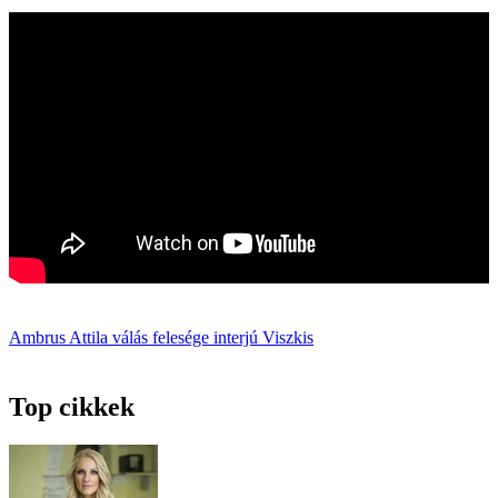
Ambrus Attila
válás
felesége
interjú
Viszkis
Top cikkek