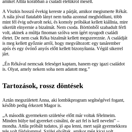
amiket Attila korábban a családi életükrol mesélt.
A Viszkis hosszú évekig kereste a párját, amikor megismerte Rékát.
A nála jóval fiatalabb lányt nem tudta azonnal meghódítani, több
mint fél évig udvarolt neki, és komoly próbákat kellett kiállnia, mire
sikerült elnyernie a bizalmát. Nem csoda. Börtönből szabadult férfi
volt, akinek a múltja finoman szólva sem ígért nyugodt családi
életet. De nem csak Réka bizalmát kellett megszereznie. A családját
is meg kellett győznie arról, hogy megváltozott: egy tanárember
após és egy óvónő anyós előtt kellett bizonyítania. Végül sikerrel
járt.
„Én Rékával nemcsak feleséget kaptam, hanem egy igazi családot
is. Olyat, amely nekem soha nem adatott meg.”
Tartozások, rossz döntések
Aztán megszületett Anna, aki lombikprogram segítségével fogant,
később pedig érkezett Magor is.
„A második gyermekem születése előtt már voltak félelmeim.
Minden hülye tud gyereket csinálni, de azt fel is kell nevelni” –
mondta. Attila próbált tudatos, jó apa lenni, mert saját gyermekkora
tele volt fájdalommal. Szülei elváltak, amikor még kicsi volt,