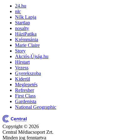
24.hu
nlc
Nők Lapja
Startlap
nosalty
HáziPatika
Krémmánia
Marie Claire
Story
Akciós-Újság.hu
Hírstart
Vezess
Gyerekszoba
Kiderül
Meglepetés
Refresher
First Class
Gardenista
National Geographic
Copyright © 2026
Central Médiacsoport Zrt.
Minden jog fenntartva