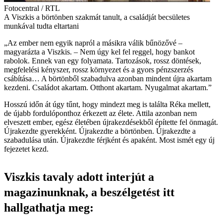
Fotocentral / RTL
A Viszkis a börtönben szakmát tanult, a családját becsületes
munkával tudta eltartani
„Az ember nem egyik napról a másikra válik bűnözővé –
magyarázta a Viszkis. – Nem úgy kel fel reggel, hogy bankot
rabolok. Ennek van egy folyamata. Tartozások, rossz döntések,
megfelelési kényszer, rossz környezet és a gyors pénzszerzés
csábítása… A börtönből szabadulva azonban mindent újra akartam
kezdeni. Családot akartam. Otthont akartam. Nyugalmat akartam.”
Hosszú időn át úgy tűnt, hogy mindezt meg is találta Réka mellett,
de újabb fordulóponthoz érkezett az élete. Attila azonban nem
elveszett ember, egész életében újrakezdésekből építette fel önmagát.
Újrakezdte gyerekként. Újrakezdte a börtönben. Újrakezdte a
szabadulása után. Újrakezdte férjként és apaként. Most ismét egy új
fejezetet kezd.
Viszkis tavaly adott interjút a
magazinunknak, a beszélgetést itt
hallgathatja meg: