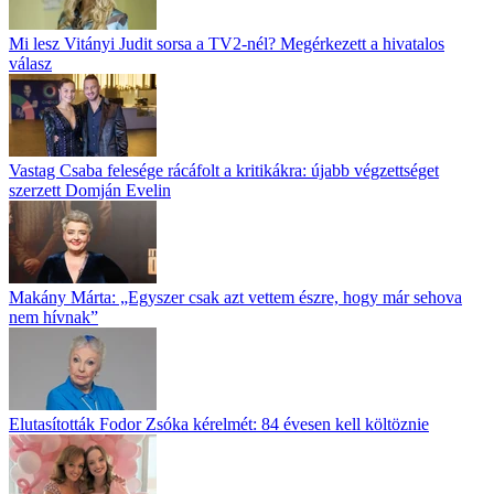
Mi lesz Vitányi Judit sorsa a TV2-nél? Megérkezett a hivatalos
válasz
Vastag Csaba felesége rácáfolt a kritikákra: újabb végzettséget
szerzett Domján Evelin
Makány Márta: „Egyszer csak azt vettem észre, hogy már sehova
nem hívnak”
Elutasították Fodor Zsóka kérelmét: 84 évesen kell költöznie