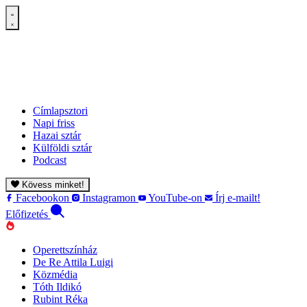
Címlapsztori
Napi friss
Hazai sztár
Külföldi sztár
Podcast
Kövess minket!
Facebookon
Instagramon
YouTube-on
Írj e-mailt!
Előfizetés
Operettszínház
De Re Attila Luigi
Közmédia
Tóth Ildikó
Rubint Réka