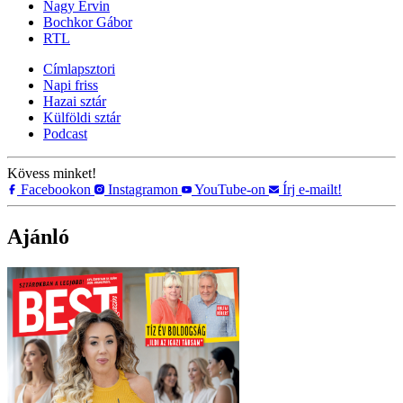
Nagy Ervin
Bochkor Gábor
RTL
Címlapsztori
Napi friss
Hazai sztár
Külföldi sztár
Podcast
Kövess minket!
Facebookon
Instagramon
YouTube-on
Írj e-mailt!
Ajánló