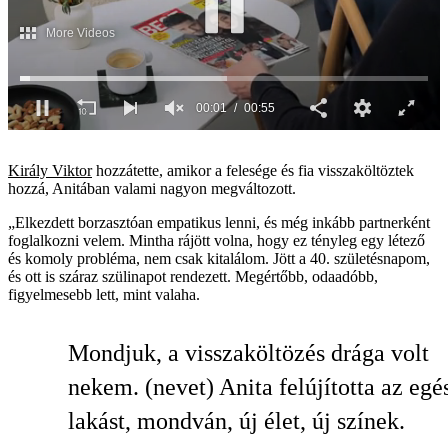
00:02
00:55
0
seconds
of
Király Viktor
hozzátette, amikor a felesége és fia visszaköltöztek
55
hozzá, Anitában valami nagyon megváltozott.
seconds
„Elkezdett borzasztóan empatikus lenni, és még inkább partnerként
foglalkozni velem. Mintha rájött volna, hogy ez tényleg egy létező
és komoly probléma, nem csak kitalálom. Jött a 40. születésnapom,
és ott is száraz szülinapot rendezett. Megértőbb, odaadóbb,
figyelmesebb lett, mint valaha.
Mondjuk, a visszaköltözés drága volt
nekem. (nevet) Anita felújította az egé
lakást, mondván, új élet, új színek.