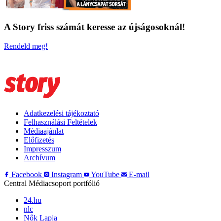
A Story friss számát keresse az újságosoknál!
Rendeld meg!
Adatkezelési tájékoztató
Felhasználási Feltételek
Médiaajánlat
Előfizetés
Impresszum
Archívum
Facebook
Instagram
YouTube
E-mail
Central Médiacsoport portfólió
24.hu
nlc
Nők Lapja