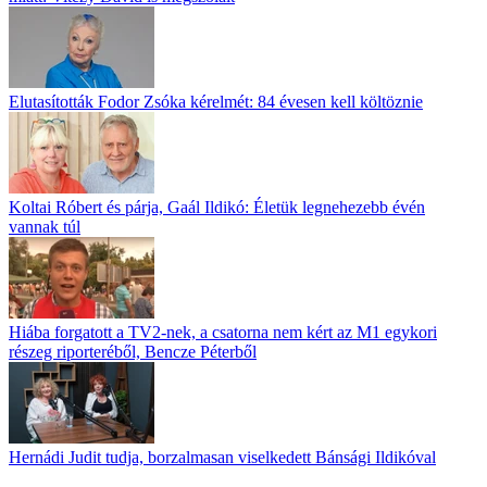
Elutasították Fodor Zsóka kérelmét: 84 évesen kell költöznie
Koltai Róbert és párja, Gaál Ildikó: Életük legnehezebb évén
vannak túl
Hiába forgatott a TV2-nek, a csatorna nem kért az M1 egykori
részeg riporteréből, Bencze Péterből
Hernádi Judit tudja, borzalmasan viselkedett Bánsági Ildikóval