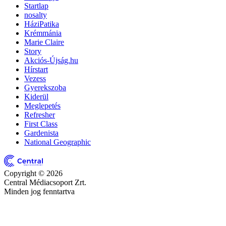
Startlap
nosalty
HáziPatika
Krémmánia
Marie Claire
Story
Akciós-Újság.hu
Hírstart
Vezess
Gyerekszoba
Kiderül
Meglepetés
Refresher
First Class
Gardenista
National Geographic
Copyright © 2026
Central Médiacsoport Zrt.
Minden jog fenntartva