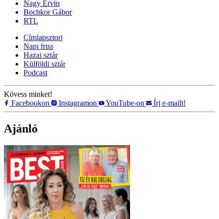
Nagy Ervin
Bochkor Gábor
RTL
Címlapsztori
Napi friss
Hazai sztár
Külföldi sztár
Podcast
Kövess minket!
Facebookon
Instagramon
YouTube-on
Írj e-mailt!
Ajánló