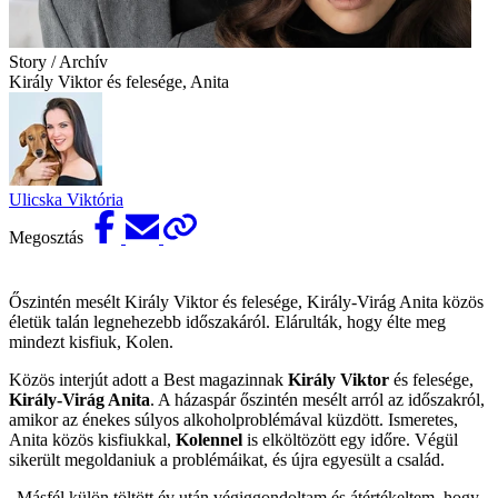
Story / Archív
Király Viktor és felesége, Anita
Ulicska Viktória
Megosztás
Őszintén mesélt Király Viktor és felesége, Király-Virág Anita közös
életük talán legnehezebb időszakáról. Elárulták, hogy élte meg
mindezt kisfiuk, Kolen.
Közös interjút adott a Best magazinnak
Király Viktor
és felesége,
Király-Virág Anita
. A házaspár őszintén mesélt arról az időszakról,
amikor az énekes súlyos alkoholproblémával küzdött. Ismeretes,
Anita közös kisfiukkal,
Kolennel
is elköltözött egy időre. Végül
sikerült megoldaniuk a problémáikat, és újra egyesült a család.
„Másfél külön töltött év után végiggondoltam és átértékeltem, hogy