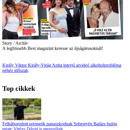
Story / Archív
A legfrissebb Best magazint keresse az újságárusoknál!
Király Viktor
Király-Virág Anita
interjú
aivideó
alkoholprobléma
nehéz időszak
Top cikkek
Felháborodott rajongók panaszkodnak Sebestyén Balázs bulija
miatt: Vitézy Dávid is megszólalt