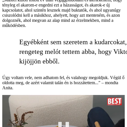
tényleg el akarom-e engedni ezt a házasságot, és akarok-e új
kapcsolatot, ahol szintén lesznek majd buktatók, és ahol ugyanúgy
csiszolódni kell a másikhoz, ahelyett, hogy azt menteném, és azon
dolgoznék, ahol megvan az alap mind az érzelmekben, mind a
működésben.
Egyébként sem szeretem a kudarcokat,
rengeteg melót tettem abba, hogy Vikt
kijöjjön ebből.
Úgy voltam vele, nem adhatom fel, és valahogy megoldjuk. Végül ő
oldotta meg, de azért valamit talán én is hozzátettem...” – mondta
Anita.