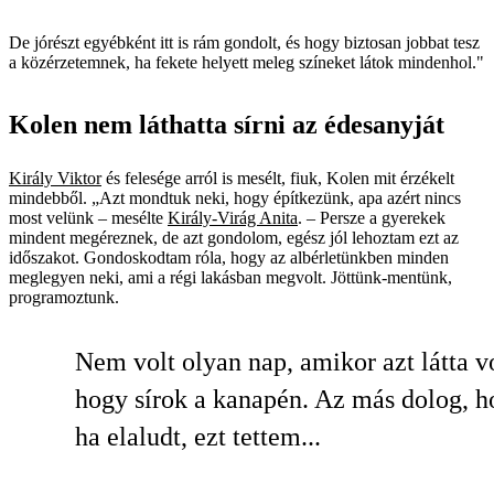
De jórészt egyébként itt is rám gondolt, és hogy biztosan jobbat tesz
a közérzetemnek, ha fekete helyett meleg színeket látok mindenhol."
Kolen nem láthatta sírni az édesanyját
Király Viktor
és felesége arról is mesélt, fiuk, Kolen mit érzékelt
mindebből. „Azt mondtuk neki, hogy építkezünk, apa azért nincs
most velünk – mesélte
Király-Virág Anita
. – Persze a gyerekek
mindent megéreznek, de azt gondolom, egész jól lehoztam ezt az
időszakot. Gondoskodtam róla, hogy az albérletünkben minden
meglegyen neki, ami a régi lakásban megvolt. Jöttünk-mentünk,
programoztunk.
Nem volt olyan nap, amikor azt látta v
hogy sírok a kanapén. Az más dolog, 
ha elaludt, ezt tettem...