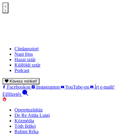
Címlapsztori
Napi friss
Hazai sztár
Külföldi sztár
Podcast
Kövess minket!
Facebookon
Instagramon
YouTube-on
Írj e-mailt!
Előfizetés
Operettszínház
De Re Attila Luigi
Közmédia
Tóth Ildikó
Rubint Réka