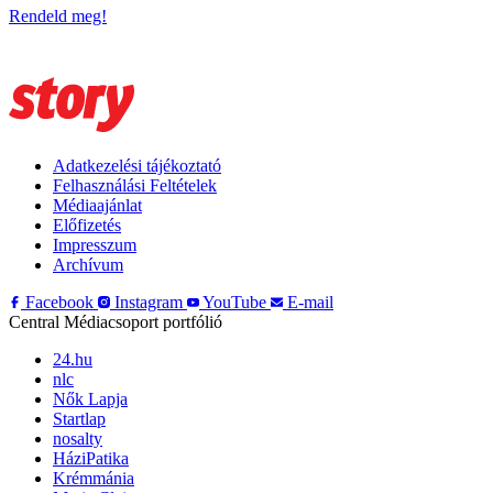
Rendeld meg!
Adatkezelési tájékoztató
Felhasználási Feltételek
Médiaajánlat
Előfizetés
Impresszum
Archívum
Facebook
Instagram
YouTube
E-mail
Central Médiacsoport portfólió
24.hu
nlc
Nők Lapja
Startlap
nosalty
HáziPatika
Krémmánia