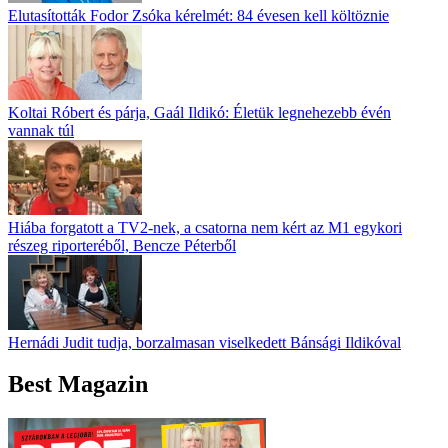
Elutasították Fodor Zsóka kérelmét: 84 évesen kell költöznie
Koltai Róbert és párja, Gaál Ildikó: Életük legnehezebb évén
vannak túl
Hiába forgatott a TV2-nek, a csatorna nem kért az M1 egykori
részeg riporteréből, Bencze Péterből
Hernádi Judit tudja, borzalmasan viselkedett Bánsági Ildikóval
Best Magazin