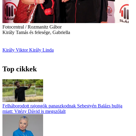
Fotocentral / Rozmanitz Gábor
Király Tamás és felesége, Gabriella
Király Viktor
Király Linda
Top cikkek
Felháborodott rajongók panaszkodnak Sebestyén Balázs bulija
miatt: Vitézy Dávid is megszólalt