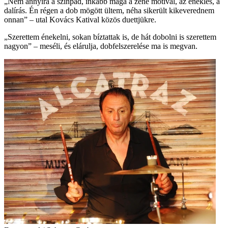
„Nem annyira a színpad, inkább maga a zene motivál, az éneklés, a
dalírás. Én régen a dob mögött ültem, néha sikerült kikeverednem
onnan” – utal Kovács Katival közös duettjükre.
„Szerettem énekelni, sokan bíztattak is, de hát dobolni is szerettem
nagyon” – meséli, és elárulja, dobfelszerelése ma is megvan.