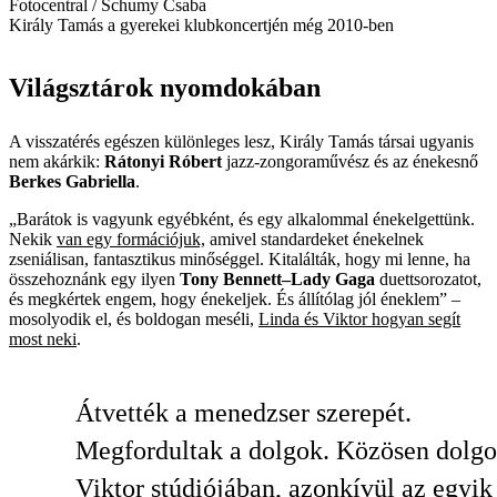
Fotocentral / Schumy Csaba
Király Tamás a gyerekei klubkoncertjén még 2010-ben
Világsztárok nyomdokában
A visszatérés egészen különleges lesz, Király Tamás társai ugyanis
nem akárkik:
Rátonyi Róbert
jazz-zongoraművész és az énekesnő
Berkes Gabriella
.
„Barátok is vagyunk egyébként, és egy alkalommal énekelgettünk.
Nekik
van egy formációjuk,
amivel standardeket énekelnek
zseniálisan, fantasztikus minőséggel. Kitalálták, hogy mi lenne, ha
összehoznánk egy ilyen
Tony Bennett–Lady Gaga
duettsorozatot,
és megkértek engem, hogy énekeljek. És állítólag jól éneklem” –
mosolyodik el, és boldogan meséli,
Linda és Viktor hogyan segít
most neki
.
Átvették a menedzser szerepét.
Megfordultak a dolgok. Közösen dolg
Viktor stúdiójában, azonkívül az egyik