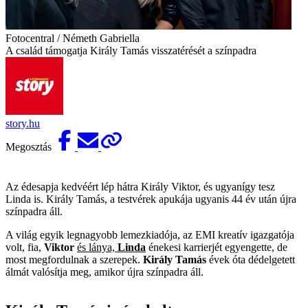
Fotocentral / Németh Gabriella
A család támogatja Király Tamás visszatérését a színpadra
story.hu
Megosztás
Az édesapja kedvéért lép hátra Király Viktor, és ugyanígy tesz
Linda is. Király Tamás, a testvérek apukája ugyanis 44 év után újra
színpadra áll.
A világ egyik legnagyobb lemezkiadója, az EMI kreatív igazgatója
volt, fia,
Viktor
és lánya,
Linda
énekesi karrierjét egyengette, de
most megfordulnak a szerepek.
Király Tamás
évek óta dédelgetett
álmát valósítja meg, amikor újra színpadra áll.