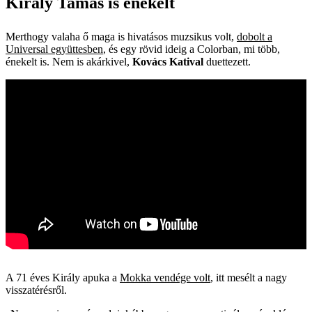
Király Tamás is énekelt
Merthogy valaha ő maga is hivatásos muzsikus volt,
dobolt a
Universal együttesben
, és egy rövid ideig a Colorban, mi több,
énekelt is. Nem is akárkivel,
Kovács Katival
duettezett.
A 71 éves Király apuka a
Mokka vendége volt
, itt mesélt a nagy
visszatérésről.