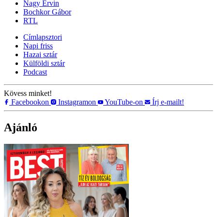
Nagy Ervin
Bochkor Gábor
RTL
Címlapsztori
Napi friss
Hazai sztár
Külföldi sztár
Podcast
Kövess minket!
Facebookon
Instagramon
YouTube-on
Írj e-mailt!
Ajánló