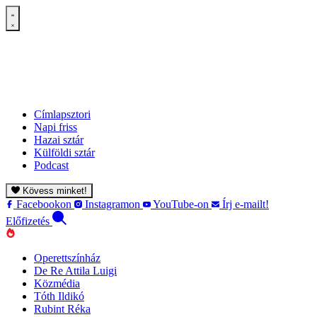
Címlapsztori
Napi friss
Hazai sztár
Külföldi sztár
Podcast
Kövess minket!
Facebookon
Instagramon
YouTube-on
Írj e-mailt!
Előfizetés
Operettszínház
De Re Attila Luigi
Közmédia
Tóth Ildikó
Rubint Réka