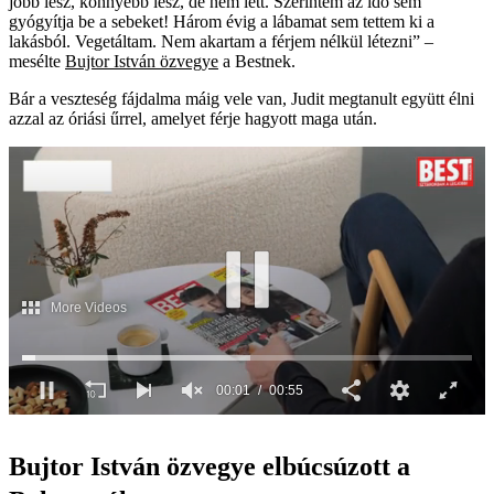
jobb lesz, könnyebb lesz, de nem lett. Szerintem az idő sem
gyógyítja be a sebeket! Három évig a lábamat sem tettem ki a
lakásból. Vegetáltam. Nem akartam a férjem nélkül létezni” –
mesélte
Bujtor István özvegye
a Bestnek.
Bár a veszteség fájdalma máig vele van, Judit megtanult együtt élni
azzal az óriási űrrel, amelyet férje hagyott maga után.
More Videos
00:02
00:55
0
seconds
of
Bujtor István özvegye elbúcsúzott a
55
seconds