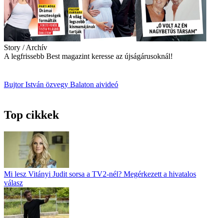
Story / Archív
A legfrissebb Best magazint keresse az újságárusoknál!
Bujtor István
özvegy
Balaton
aivideó
Top cikkek
Mi lesz Vitányi Judit sorsa a TV2-nél? Megérkezett a hivatalos
válasz