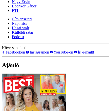
Nagy Ervin
Bochkor Gábor
RTL
Címlapsztori
Napi friss
Hazai sztár
Külföldi sztár
Podcast
Kövess minket!
Facebookon
Instagramon
YouTube-on
Írj e-mailt!
Ajánló