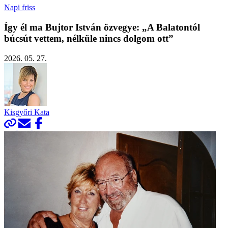
Napi friss
Így él ma Bujtor István özvegye: „A Balatontól
búcsút vettem, nélküle nincs dolgom ott”
2026. 05. 27.
Kisgyőri Kata