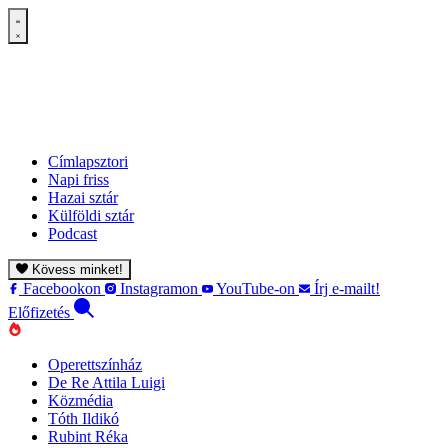
Címlapsztori
Napi friss
Hazai sztár
Külföldi sztár
Podcast
Kövess minket!
Facebookon
Instagramon
YouTube-on
Írj e-mailt!
Előfizetés
Operettszínház
De Re Attila Luigi
Közmédia
Tóth Ildikó
Rubint Réka