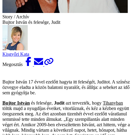
Story / Archív
Bujtor István és felesége, Judit
Kisgyőri Kata
Megosztás
Bujtor István 17 évvel ezelőtt hagyta itt feleségét, Juditot. A színész
özvegye eladta a közös balatoni nyaralót, és állítja: a sebeket az idő
sem gyógyítja be.
Bujtor István
és felesége,
Judit
azt tervezték, hogy
Tihanyban
töltik majd a nyugdíjas éveiket, vitorláznak, és kéz a kézben együtt
öregszenek meg. Az élet azonban tizenhét évvel ezelőtt váratlanul
semmissé tette minden álmukat. „Egy szempillantás alatt minden
véget ért. Amikor 2009-ben elveszítettem Istvánt, azt hittem, vége a
világnak. Mindig vártam a következő napot, hetet, hónapot, hátha