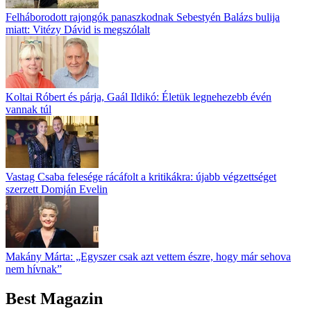
Felháborodott rajongók panaszkodnak Sebestyén Balázs bulija
miatt: Vitézy Dávid is megszólalt
Koltai Róbert és párja, Gaál Ildikó: Életük legnehezebb évén
vannak túl
Vastag Csaba felesége rácáfolt a kritikákra: újabb végzettséget
szerzett Domján Evelin
Makány Márta: „Egyszer csak azt vettem észre, hogy már sehova
nem hívnak”
Best Magazin