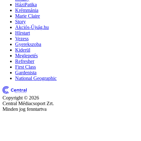
HáziPatika
Krémmánia
Marie Claire
Story
Akciós-Újság.hu
Hírstart
Vezess
Gyerekszoba
Kiderül
Meglepetés
Refresher
First Class
Gardenista
National Geographic
Copyright © 2026
Central Médiacsoport Zrt.
Minden jog fenntartva