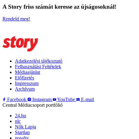
A Story friss számát keresse az újságosoknál!
Rendeld meg!
Adatkezelési tájékoztató
Felhasználási Feltételek
Médiaajánlat
Előfizetés
Impresszum
Archívum
Facebook
Instagram
YouTube
E-mail
Central Médiacsoport portfólió
24.hu
nlc
Nők Lapja
Startlap
nosalty