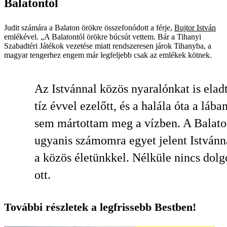
Balatontól
Judit számára a Balaton örökre összefonódott a férje,
Bujtor István
emlékével. „A Balatontól örökre búcsút vettem. Bár a Tihanyi
Szabadtéri Játékok vezetése miatt rendszeresen járok Tihanyba, a
magyar tengerhez engem már legfeljebb csak az emlékek kötnek.
Az Istvánnal közös nyaralónkat is ela
tíz évvel ezelőtt, és a halála óta a lába
sem mártottam meg a vízben. A Balat
ugyanis számomra egyet jelent Istvánn
a közös életünkkel. Nélküle nincs dol
ott.
További részletek a legfrissebb Bestben!