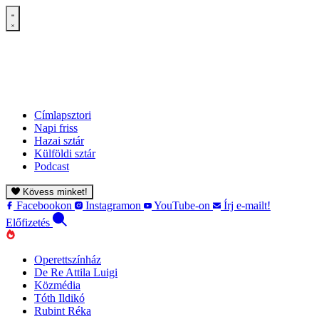
Címlapsztori
Napi friss
Hazai sztár
Külföldi sztár
Podcast
Kövess minket!
Facebookon
Instagramon
YouTube-on
Írj e-mailt!
Előfizetés
Operettszínház
De Re Attila Luigi
Közmédia
Tóth Ildikó
Rubint Réka