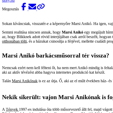
story.hu
Megosztás
Sokan kíváncsiak, visszatér-e a képernyőre Marsi Anikó. Ha igen, va
Semmi realitása nincsen annak, hogy
Marsi Anikó
egy megújult hírmű
az, hogy Blikknek adott rövid interjújában csak arról beszélt, hogyan 
otthonában tölti
, és a házukat csinosítja a férjével, mellette családi p
Marsi Anikó barkácsműsorral tér vissza?
Nemcsak ezért nem kell félteni őt, ha nem mert Anikó mindig is feltalá
aki az aktív tévézést abba hagyva internetes produkció kat készít.
Talán
Marsi Anikónak
is ez az útja. Ő, aki az el múlt években ház- és 
Nekik sikerült: vajon Marsi Anikónak is f
A
Tények
1997-es indulása óta több műsorvezető állt fel, majd vágott 