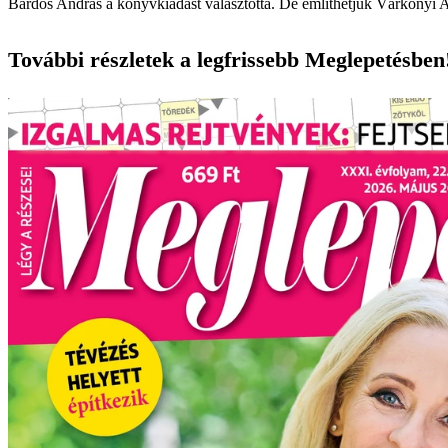
Bárdos András a könyvkiadást választotta. De említhetjük Várkonyi Andr
További részletek a legfrissebb Meglepetésben