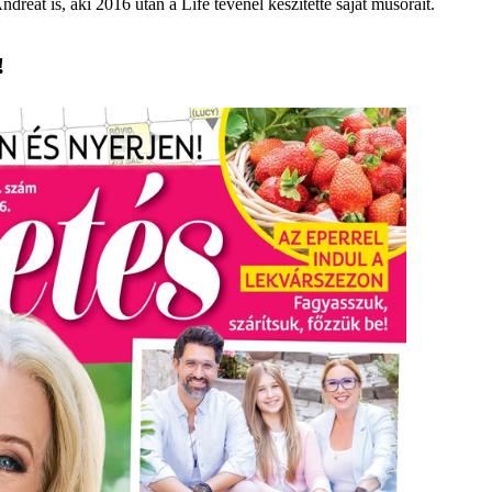
eát is, aki 2016 után a Life tévénél készítette saját műsorait.
!