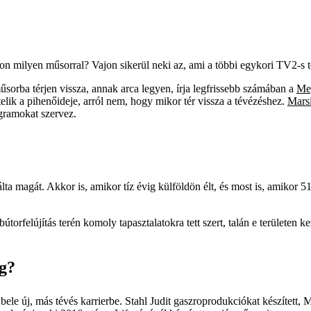
jon milyen műsorral? Vajon sikerül neki az, ami a többi egykori TV2-s 
sorba térjen vissza, annak arca legyen, írja legfrissebb számában a
Me
telik a pihenőideje, arról nem, hogy mikor tér vissza a tévézéshez.
Marsi
rogramokat szervez.
lta magát. Akkor is, amikor tíz évig külföldön élt, és most is, amikor 5
bútorfelújítás terén komoly tapasztalatokra tett szert, talán e területen 
og?
bele új, más tévés karrierbe. Stahl Judit gaszroprodukciókat készített, 