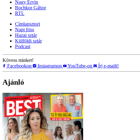
Nagy Ervin
Bochkor Gábor
RTL
Címlapsztori
Napi friss
Hazai sztár
Külföldi sztár
Podcast
Kövess minket!
Facebookon
Instagramon
YouTube-on
Írj e-mailt!
Ajánló