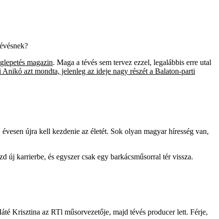
tévésnek?
glepetés magazin
. Maga a tévés sem tervez ezzel, legalábbis erre utal
 Anikó azt mondta, jelenleg az ideje nagy részét a Balaton-parti
1 évesen újra kell kezdenie az életét. Sok olyan magyar híresség van,
kezd új karrierbe, és egyszer csak egy barkácsműsorral tér vissza.
Máté Krisztina az RTl műsorvezetője, majd tévés producer lett. Férje,