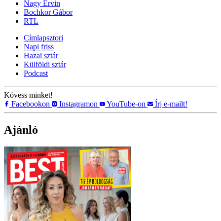
Nagy Ervin
Bochkor Gábor
RTL
Címlapsztori
Napi friss
Hazai sztár
Külföldi sztár
Podcast
Kövess minket!
Facebookon
Instagramon
YouTube-on
Írj e-mailt!
Ajánló