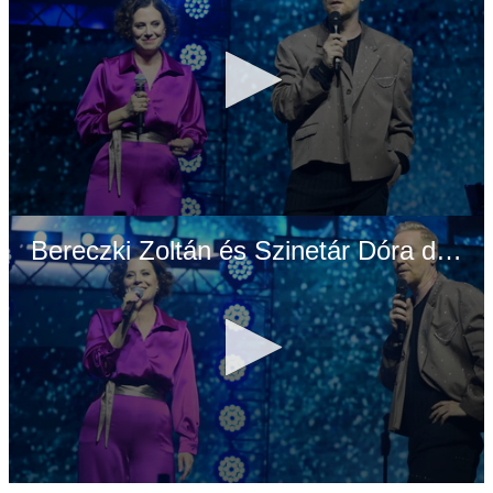
0
seconds
Bereczki Zoltán és Szinetár Dóra duettje: Ajándék
of
2
minutes,
34
seconds
0