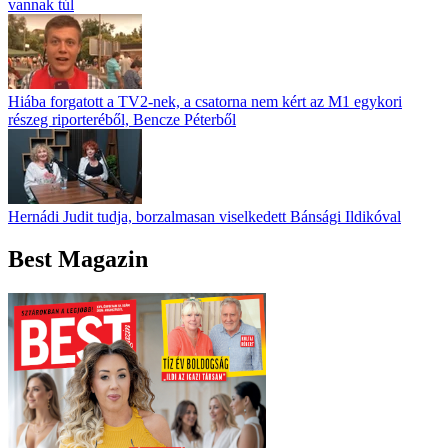
vannak túl
Hiába forgatott a TV2-nek, a csatorna nem kért az M1 egykori
részeg riporteréből, Bencze Péterből
Hernádi Judit tudja, borzalmasan viselkedett Bánsági Ildikóval
Best Magazin