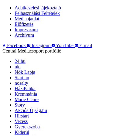
Adatkezelési tájékoztató
Felhasználási Feltételek
Médiaajánlat
Előfizetés
Impresszum
Archívum
Facebook
Instagram
YouTube
E-mail
Central Médiacsoport portfólió
24.hu
nlc
Nők Lapja
Startlap
nosalty
HáziPatika
Krémmánia
Marie Claire
Story
Akciós-Újság.hu
Hírstart
Vezess
Gyerekszoba
Kiderül