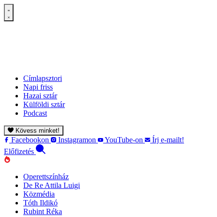
Címlapsztori
Napi friss
Hazai sztár
Külföldi sztár
Podcast
Kövess minket!
Facebookon
Instagramon
YouTube-on
Írj e-mailt!
Előfizetés
Operettszínház
De Re Attila Luigi
Közmédia
Tóth Ildikó
Rubint Réka