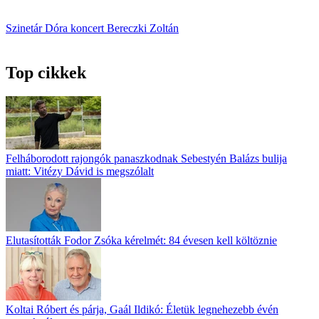
seconds
of
Szinetár Dóra
koncert
Bereczki Zoltán
2
minutes,
53
seconds
Top cikkek
Felháborodott rajongók panaszkodnak Sebestyén Balázs bulija
miatt: Vitézy Dávid is megszólalt
Elutasították Fodor Zsóka kérelmét: 84 évesen kell költöznie
Koltai Róbert és párja, Gaál Ildikó: Életük legnehezebb évén