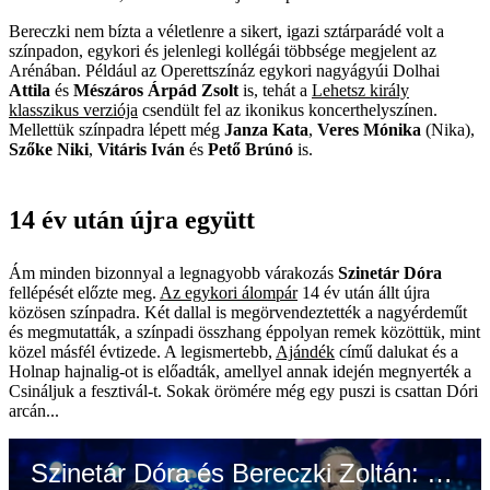
Bereczki nem bízta a véletlenre a sikert, igazi sztárparádé volt a
színpadon, egykori és jelenlegi kollégái többsége megjelent az
Arénában. Például az Operettszínáz egykori nagyágyúi Dolhai
Attila
és
Mészáros Árpád Zsolt
is, tehát a
Lehetsz király
klasszikus verziója
csendült fel az ikonikus koncerthelyszínen.
Mellettük színpadra lépett még
Janza Kata
,
Veres Mónika
(Nika),
Szőke Niki
,
Vitáris Iván
és
Pető Brúnó
is.
14 év után újra együtt
Ám minden bizonnyal a legnagyobb várakozás
Szinetár Dóra
fellépését előzte meg.
Az egykori álompár
14 év után állt újra
közösen színpadra. Két dallal is megörvendeztették a nagyérdeműt
és megmutatták, a színpadi összhang éppolyan remek közöttük, mint
közel másfél évtizede. A legismertebb,
Ajándék
című dalukat és a
Holnap hajnalig-ot is előadták, amellyel annak idején megnyerték a
Csináljuk a fesztivál-t. Sokak örömére még egy puszi is csattan Dóri
arcán...
Szinetár Dóra és Bereczki Zoltán: Holnap hajnalig