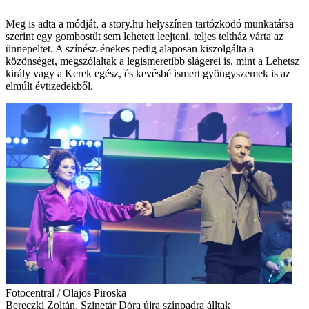
Meg is adta a módját, a story.hu helyszínen tartózkodó munkatársa
szerint egy gombostűt sem lehetett leejteni, teljes teltház várta az
ünnepeltet. A színész-énekes pedig alaposan kiszolgálta a
közönséget, megszólaltak a legismeretibb slágerei is, mint a Lehetsz
király vagy a Kerek egész, és kevésbé ismert gyöngyszemek is az
elmúlt évtizedekből.
Fotocentral / Olajos Piroska
Bereczki Zoltán, Szinetár Dóra újra színpadra álltak