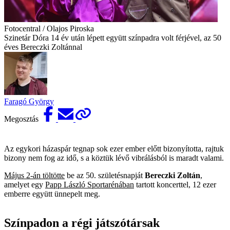
Fotocentral / Olajos Piroska
Szinetár Dóra 14 év után lépett együtt színpadra volt férjével, az 50
éves Bereczki Zoltánnal
Faragó György
Megosztás
Az egykori házaspár tegnap sok ezer ember előtt bizonyította, rajtuk
bizony nem fog az idő, s a köztük lévő vibrálásból is maradt valami.
Május 2-án töltötte
be az 50. születésnapját
Bereczki Zoltán
,
amelyet egy
Papp László Sportarénában
tartott koncerttel, 12 ezer
emberre együtt ünnepelt meg.
Színpadon a régi játszótársak