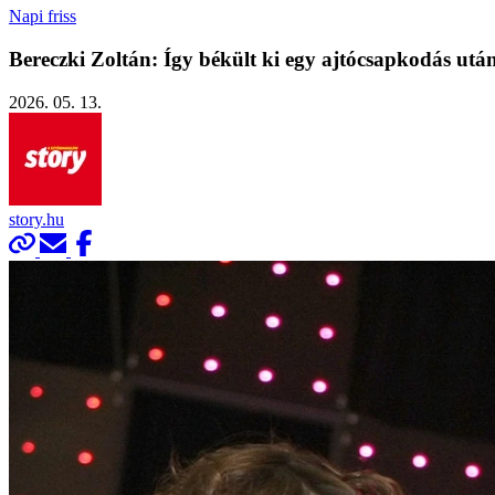
Napi friss
Bereczki Zoltán: Így békült ki egy ajtócsapkodás utá
2026. 05. 13.
story.hu