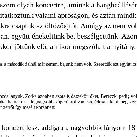
zem olyan koncertre, aminek a hangbeállásá
itatkoztunk valami apróságon, és aztán mindk
ra csaptuk az öltözőajtót. Amúgy az nem vol
ban. együtt énekeltünk be, beszélgettünk. Azo
kkor jöttünk elő, amikor megszólalt a nyitány.
és a második dalnál már semmi bajunk nem volt. Szerettük ezt együtt cs
özös lányuk, Zorka azonban azóta is összeköti őket
. Bereczki pedig vo
lta, ha nem is a legnagyobb slágerükről van szó,
édesapaként mégis ez 
derről így mesélt korábban:
 koncert lesz, addigra a nagyobbik lányom 18 