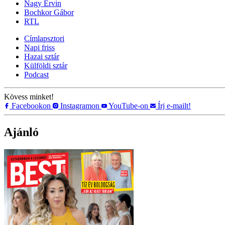
Nagy Ervin
Bochkor Gábor
RTL
Címlapsztori
Napi friss
Hazai sztár
Külföldi sztár
Podcast
Kövess minket!
Facebookon
Instagramon
YouTube-on
Írj e-mailt!
Ajánló