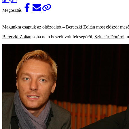
story.hu
Megosztás
Magunkra csaptuk az öltözőajtót – Bereczki Zoltán most először mesélt
Bereczki Zoltán
soha nem beszélt volt feleségéről,
Szinetár Dóráról
, 