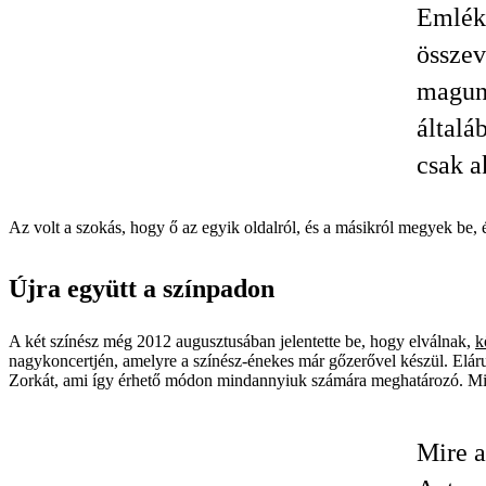
Emléks
összev
magunk
általá
csak a
Az volt a szokás, hogy ő az egyik oldalról, és a másikról megyek be, 
Újra együtt a színpadon
A két színész még 2012 augusztusában jelentette be, hogy elválnak,
k
nagykoncertjén, amelyre a színész-énekes már gőzerővel készül. Eláru
Zorkát, ami így érhető módon mindannyiuk számára meghatározó. Min
Mire a