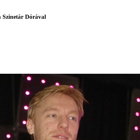
n Szinetár Dórával