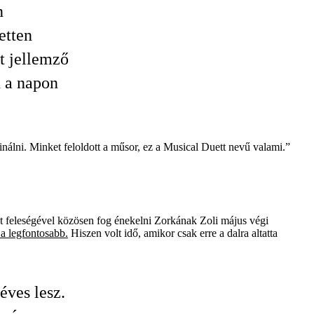
n
etten
t jellemző
n a napon
inálni. Minket feloldott a műsor, ez a Musical Duett nevű valami.”
lt feleségével közösen fog énekelni Zorkának Zoli május végi
a legfontosabb.
Hiszen volt idő, amikor csak erre a dalra altatta
éves lesz.