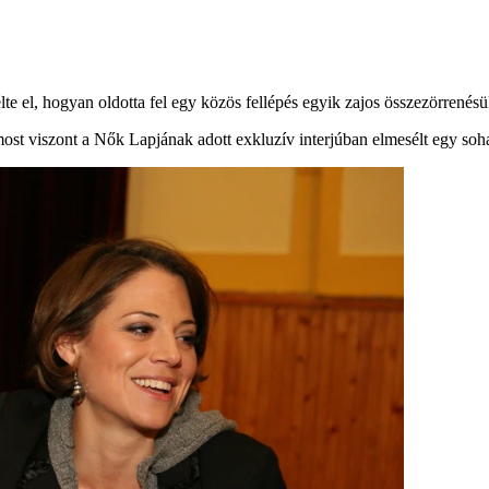
e el, hogyan oldotta fel egy közös fellépés egyik zajos összezörrenésü
most viszont a Nők Lapjának adott exkluzív interjúban elmesélt egy soha 