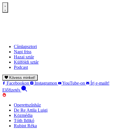
Címlapsztori
Napi friss
Hazai sztár
Külföldi sztár
Podcast
Kövess minket!
Facebookon
Instagramon
YouTube-on
Írj e-mailt!
Előfizetés
Operettszínház
De Re Attila Luigi
Közmédia
Tóth Ildikó
Rubint Réka