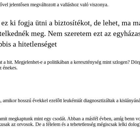
dővel jelentősen megváltozott a valláshoz való viszonya.
 ez ki fogja ütni a biztosítékot, de lehet, ma 
telkednék meg. Nem szeretem ezt az egyházas
bbis a hitetlenséget
 a hit. Megjelenhet-e a politikában a kereszténység mint szlogen? Dör
az énekes.
 amikor hosszú évekkel ezelőtt leukémiát diagnosztizáltak a kislányáná
 amit megkaptunk mint egy csodát. Abban a másfél évben, amíg benn vol
usak az orvosok. De a félelem és a tehetetlenség mégiscsak lelki dol