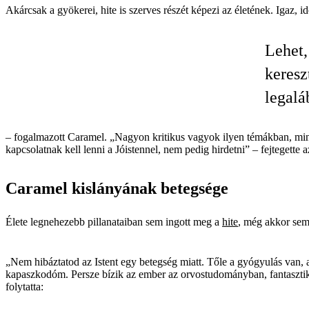
Akárcsak a gyökerei, hite is szerves részét képezi az életének. Igaz, i
Lehet,
keresz
legalá
– fogalmazott Caramel. „Nagyon kritikus vagyok ilyen témákban, mint
kapcsolatnak kell lenni a Jóistennel, nem pedig hirdetni” – fejtegette 
Caramel kislányának betegsége
Élete legnehezebb pillanataiban sem ingott meg a
hite
, még akkor sem,
„Nem hibáztatod az Istent egy betegség miatt. Tőle a gyógyulás van,
kapaszkodóm. Persze bízik az ember az orvostudományban, fantasztik
folytatta: