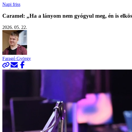
Napi friss
Caramel: „Ha a lányom nem gyógyul meg, én is elkösz
2026. 05. 22.
Faragó György