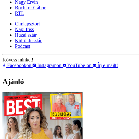
Nagy Ervin
Bochkor Gábor
RTL
Címlapsztori
Napi friss
Hazai sztár
Külföldi sztár
Podcast
Kövess minket!
Facebookon
Instagramon
YouTube-on
Írj e-mailt!
Ajánló