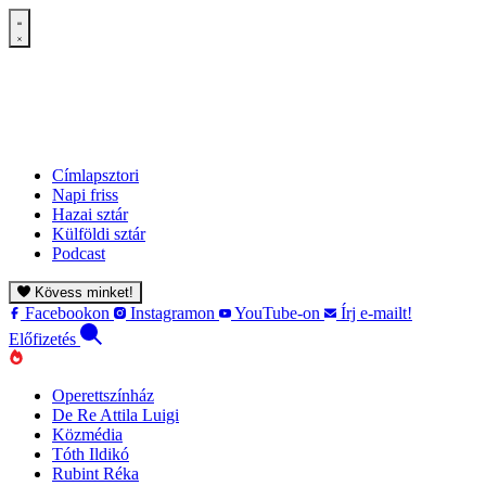
Címlapsztori
Napi friss
Hazai sztár
Külföldi sztár
Podcast
Kövess minket!
Facebookon
Instagramon
YouTube-on
Írj e-mailt!
Előfizetés
Operettszínház
De Re Attila Luigi
Közmédia
Tóth Ildikó
Rubint Réka