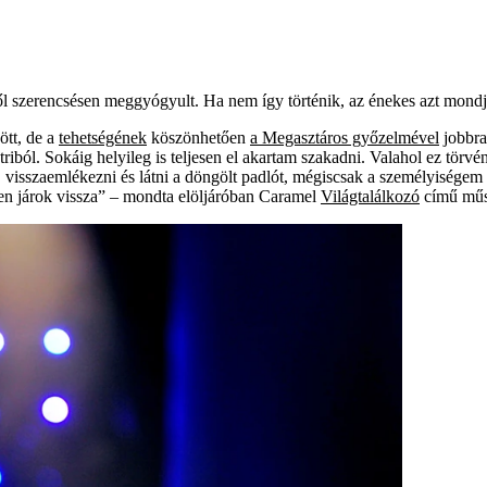
ől szerencsésen meggyógyult. Ha nem így történik, az énekes azt mondja
ött, de a
tehetségének
köszönhetően
a Megasztáros győzelmével
jobbra 
putriból. Sokáig helyileg is teljesen el akartam szakadni. Valahol ez t
 visszaemlékezni és látni a döngölt padlót, mégiscsak a személyiségem
en járok vissza” – mondta elöljáróban Caramel
Világtalálkozó
című műs