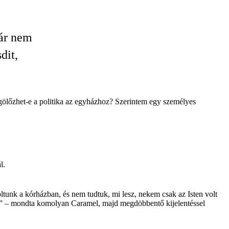
már nem
dit,
gölőzhet-e a politika az egyházhoz? Szerintem egy személyes
l.
tunk a kórházban, és nem tudtuk, mi lesz, nekem csak az Isten volt
og” – mondta komolyan Caramel, majd megdöbbentő kijelentéssel