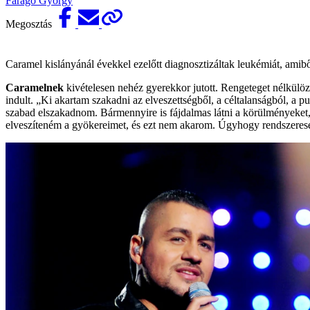
Faragó György
Megosztás
Caramel kislányánál évekkel ezelőtt diagnosztizáltak leukémiát, amib
Caramelnek
kivételesen nehéz gyerekkor jutott. Rengeteget nélkülöz
indult. „Ki akartam szakadni az elveszettségből, a céltalanságból, a 
szabad elszakadnom. Bármennyire is fájdalmas látni a körülményeket,
elveszíteném a gyökereimet, és ezt nem akarom. Úgyhogy rendszeres