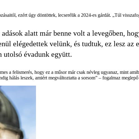
ásaitól, ezért úgy döntöttek, lecserélik a 2024-es gárdát. „Túl visszaf
 adások alatt már benne volt a levegőben, ho
lenül elégedettek velünk, és tudtuk, ez lesz az e
 utolsó évadunk együtt.
mes a felismerés, hogy ez a műsor már csak névleg ugyanaz, mint amibe
ndig hálás leszek, amiért megváltoztatta a sorsom” – fogalmaz meglepő 