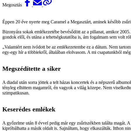
Megosztás
Éppen 20 éve nyerte meg Caramel a Megasztárt, aminek később zsűrita
Bizonyára sokak emlékezetébe bevésődött az a pillanat, amikor 2005. 
gondok elől, és utána a tehetségkutatóba is, ám fogalmam sem volt ró
„Valamiért nem ivódott be az emlékezetembe ez a dátum. Nem tartom m
egy-egy hír a többiekről, általában elolvasom. A mi csapatunkból mé
Megszédítette a siker
A diadal után sorra jöttek a telt házas koncertek és a népszerű albumok,
tényleg elhittem magamról, én vagyok a világ közepe. Nem viselkedtem 
szimpatikusan.
Keserédes emlékek
A győzelme után 8 évvel pedig már egy zsűriszékben találta magát. 
kipróbálhatta a másik oldalt is. Sajnáltam, hogy elkaszálták. Itthon n