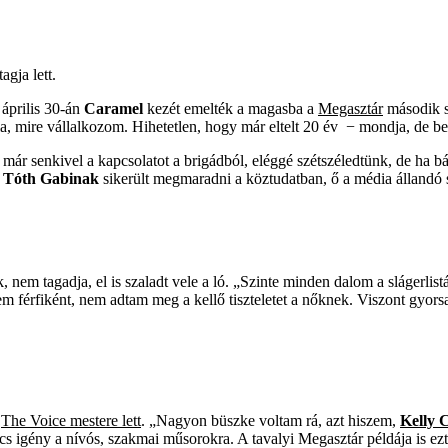
gja lett.
április 30-án
Caramel
kezét emelték a magasba a
Megasztár
második s
la, mire vállalkozom. Hihetetlen, hogy már eltelt 20 év − mondja, de b
ár senkivel a kapcsolatot a brigádból, eléggé szétszéledtünk, de ha 
g
Tóth Gabinak
sikerült megmaradni a köztudatban, ő a média állandó s
 nem tagadja, el is szaladt vele a ló. „Szinte minden dalom a slágerlistá
férfiként, nem adtam meg a kellő tiszteletet a nőknek. Viszont gyorsan 
A
The Voice mestere lett
. „Nagyon büszke voltam rá, azt hiszem,
Kelly 
incs igény a nívós, szakmai műsorokra. A tavalyi Megasztár példája is ez