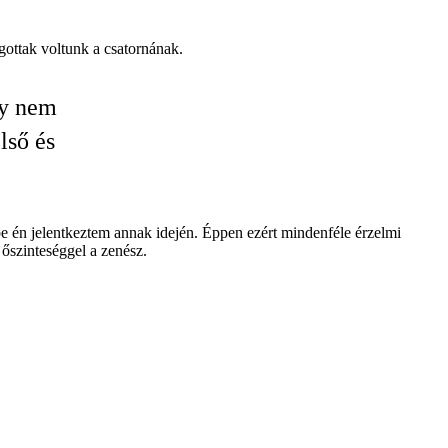
ogottak voltunk a csatornának.
gy nem
lső és
 én jelentkeztem annak idején. Éppen ezért mindenféle érzelmi
őszinteséggel a zenész.