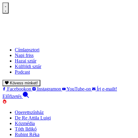
Címlapsztori
Napi friss
Hazai sztár
Külföldi sztár
Podcast
Kövess minket!
Facebookon
Instagramon
YouTube-on
Írj e-mailt!
Előfizetés
Operettszínház
De Re Attila Luigi
Közmédia
Tóth Ildikó
Rubint Réka