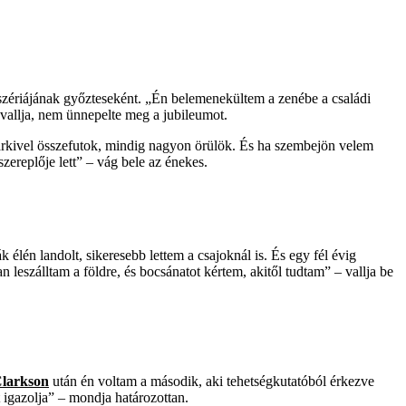
zériájának győzteseként. „Én belemenekültem a zenébe a családi
evallja, nem ünnepelte meg a jubileumot.
bárkivel összefutok, mindig nagyon örülök. És ha szembejön velem
zereplője lett” – vág bele az énekes.
k élén landolt, sikeresebb lettem a csajoknál is. És egy fél évig
leszálltam a földre, és bocsánatot kértem, akitől tudtam” – vallja be
Clarkson
után én voltam a második, aki tehetségkutatóból érkezve
t igazolja” – mondja határozottan.