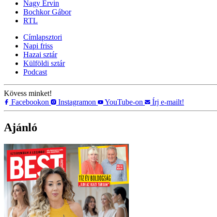
Nagy Ervin
Bochkor Gábor
RTL
Címlapsztori
Napi friss
Hazai sztár
Külföldi sztár
Podcast
Kövess minket!
Facebookon
Instagramon
YouTube-on
Írj e-mailt!
Ajánló