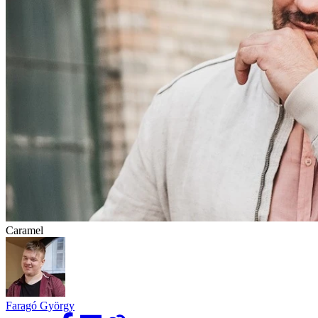
Caramel
Faragó György