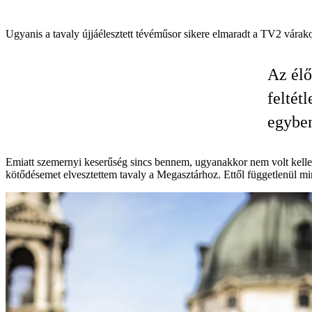
Ugyanis a tavaly újjáélesztett tévéműsor sikere elmaradt a TV2 várakoz
Az élő
feltét
egyben
Emiatt szemernyi keserűség sincs bennem, ugyanakkor nem volt kelle
kötődésemet elvesztettem tavaly a Megasztárhoz. Ettől függetlenül mi