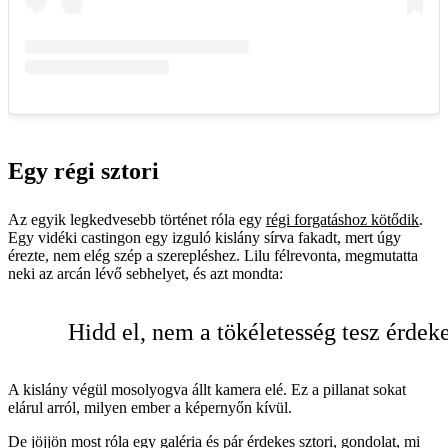
Egy régi sztori
Az egyik legkedvesebb történet róla egy
régi forgatáshoz kötődik
.
Egy vidéki castingon egy izguló kislány sírva fakadt, mert úgy
érezte, nem elég szép a szerepléshez. Lilu félrevonta, megmutatta
neki az arcán lévő sebhelyet, és azt mondta:
Hidd el, nem a tökéletesség tesz érdeke
A kislány végül mosolyogva állt kamera elé. Ez a pillanat sokat
elárul arról, milyen ember a képernyőn kívül.
De jöjjön most róla egy galéria és pár érdekes sztori, gondolat, mi