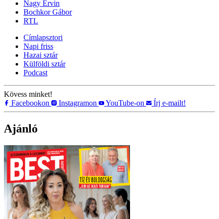
Nagy Ervin
Bochkor Gábor
RTL
Címlapsztori
Napi friss
Hazai sztár
Külföldi sztár
Podcast
Kövess minket!
Facebookon
Instagramon
YouTube-on
Írj e-mailt!
Ajánló