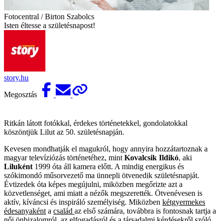
Fotocentral / Birton Szabolcs
Isten éltesse a születésnapost!
story.hu
Megosztás
Ritkán látott fotókkal, érdekes történetekkel, gondolatokkal
köszöntjük Lilut az 50. születésnapján.
Kevesen mondhatják el magukról, hogy annyira hozzátartoznak a
magyar televíziózás történetéhez, mint
Kovalcsik Ildikó
, aki
Liluként
1999 óta áll kamera előtt. A mindig energikus és
szókimondó műsorvezető ma ünnepli ötvenedik születésnapját.
Évtizedek óta képes megújulni, miközben megőrizte azt a
közvetlenséget, ami miatt a nézők megszerették. Ötvenévesen is
aktív, kíváncsi és inspiráló személyiség. Miközben
kétgyermekes
édesanyaként
a
család
az első számára, továbbra is fontosnak tartja a
női önbizalomról, az elfogadásról és a társadalmi kérdésekről szóló