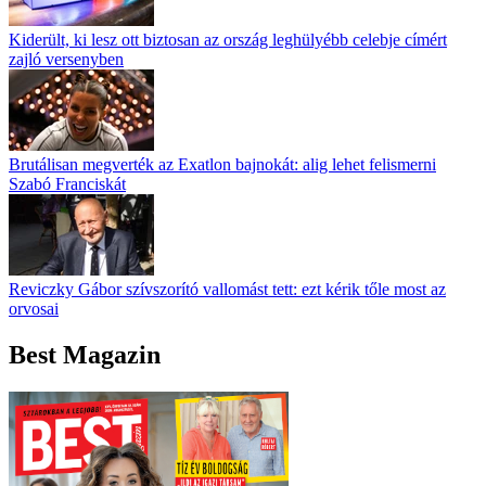
Kiderült, ki lesz ott biztosan az ország leghülyébb celebje címért
zajló versenyben
Brutálisan megverték az Exatlon bajnokát: alig lehet felismerni
Szabó Franciskát
Reviczky Gábor szívszorító vallomást tett: ezt kérik tőle most az
orvosai
Best Magazin