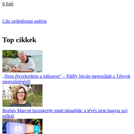
6 fotó
Lilu
születésnap
galéria
Top cikkek
„Nem élvezkedtem a műsoron” – Pálffy István megszólalt a Tények
megszűnéséről
Borbás Marcsit luxuskertje miatt támadják: a tévés nem hagyta szó
nélkül