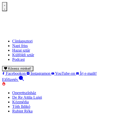
Címlapsztori
Napi friss
Hazai sztár
Külföldi sztár
Podcast
Kövess minket!
Facebookon
Instagramon
YouTube-on
Írj e-mailt!
Előfizetés
Operettszínház
De Re Attila Luigi
Közmédia
Tóth Ildikó
Rubint Réka