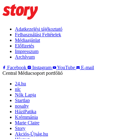
Adatkezelési tájékoztató
Felhasználási Feltételek
Médiaajánlat
Előfizetés
Impresszum
Archívum
Facebook
Instagram
YouTube
E-mail
Central Médiacsoport portfólió
24.hu
nlc
Nők Lapja
Startlap
nosalty
HáziPatika
Krémmánia
Marie Claire
Story
Akciós-Újság.hu