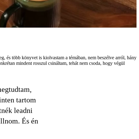
meg, és több könyvet is kiolvastam a témában, nem beszélve arról, hány
onkrétan mindent rosszul csináltam, tehát nem csoda, hogy végül
megtudtam,
inten tartom
tnék leadni
állnom. És én