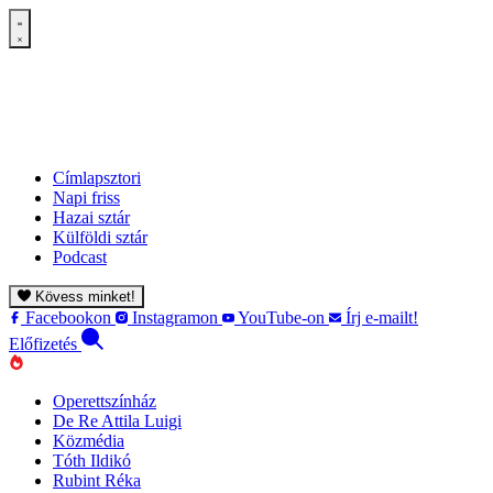
Címlapsztori
Napi friss
Hazai sztár
Külföldi sztár
Podcast
Kövess minket!
Facebookon
Instagramon
YouTube-on
Írj e-mailt!
Előfizetés
Operettszínház
De Re Attila Luigi
Közmédia
Tóth Ildikó
Rubint Réka