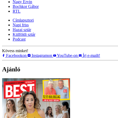
Nagy Ervin
Bochkor Gábor
RTL
Címlapsztori
Napi friss
Hazai sztár
Külföldi sztár
Podcast
Kövess minket!
Facebookon
Instagramon
YouTube-on
Írj e-mailt!
Ajánló