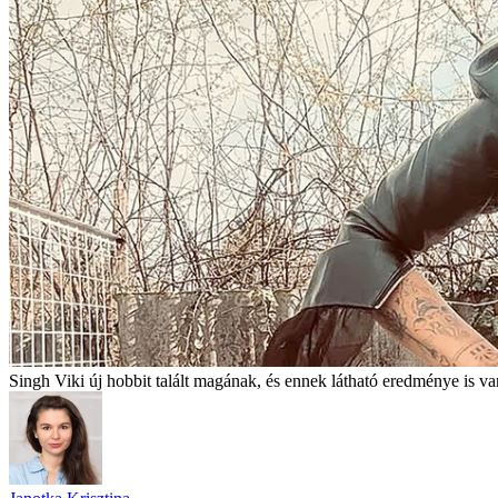
Singh Viki új hobbit talált magának, és ennek látható eredménye is va