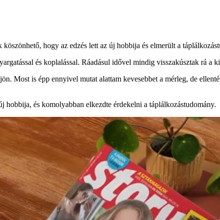
 köszönhető, hogy az edzés lett az új hobbija és elmerült a táplálkozá
yargatással és koplalással. Ráadásul idővel mindig visszakúsztak rá a ki
eljön. Most is épp ennyivel mutat alattam kevesebbet a mérleg, de elle
 új hobbija, és komolyabban elkezdte érdekelni a táplálkozástudomány.