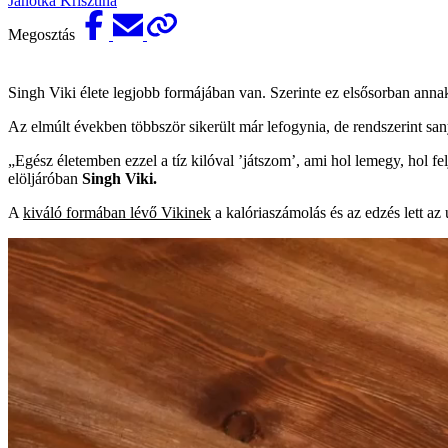
Janotka Krisztina
Megosztás
Singh Viki élete legjobb formájában van. Szerinte ez elsősorban annak
Az elmúlt években többször sikerült már lefogynia, de rendszerint san
„Egész életemben ezzel a tíz kilóval ’játszom’, ami hol lemegy, hol f
elöljáróban
Singh Viki.
A
kiváló formában lévő Vikinek
a kalóriaszámolás és az edzés lett az