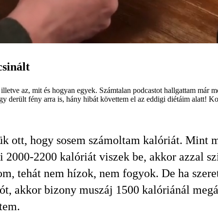
csinált
s, illetve az, mit és hogyan egyek. Számtalan podcastot hallgattam már 
derült fény arra is, hány hibát követtem el az eddigi diétáim alatt! K
k ott, hogy sosem számoltam kalóriát. Mint 
i 2000-2200 kalóriát viszek be, akkor azzal sz
om, tehát nem hízok, nem fogyok. De ha szere
lót, akkor bizony muszáj 1500 kalóriánál meg
ttem.