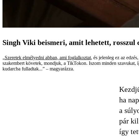
Singh Viki beismeri, amit lehetett, rosszul 
„
Szeretek elmélyedni abban, ami foglalkoztat
, és jelenleg ez az edzé
szakembert követek, mondjuk, a TikTokon. Iszom minden szavukat, így 
kudarcba fulladtak...” – magyarázza.
Kezdjü
ha nap
a súly
pár ki
így te