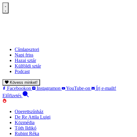
Címlapsztori
Napi friss
Hazai sztár
Külföldi sztár
Podcast
Kövess minket!
Facebookon
Instagramon
YouTube-on
Írj e-mailt!
Előfizetés
Operettszínház
De Re Attila Luigi
Közmédia
Tóth Ildikó
Rubint Réka