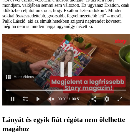
mondjam, valójában semmi sem változott. Ez ugyanaz Exatlon, csak
időközben eljutottunk oda, hogy Exatlon ’szteroidokon’. Minden
sokkal összeszedettebb, gyorsabb, fegyelmezettebb lett” – meséli
Palik László, aki
az elmúlt hetekben szigorú napirendet követett
,
még ha nem is minden napja ugyanúgy nézett ki.
Lányát és egyik fiát régóta nem ölelhette
magához