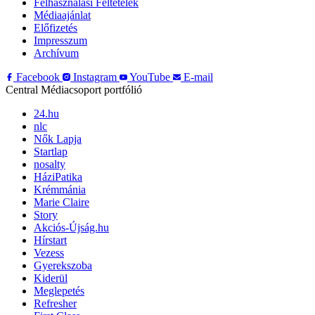
Felhasználási Feltételek
Médiaajánlat
Előfizetés
Impresszum
Archívum
Facebook
Instagram
YouTube
E-mail
Central Médiacsoport portfólió
24.hu
nlc
Nők Lapja
Startlap
nosalty
HáziPatika
Krémmánia
Marie Claire
Story
Akciós-Újság.hu
Hírstart
Vezess
Gyerekszoba
Kiderül
Meglepetés
Refresher