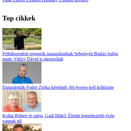
Top cikkek
Felháborodott rajongók panaszkodnak Sebestyén Balázs bulija
miatt: Vitézy Dávid is megszólalt
Elutasították Fodor Zsóka kérelmét: 84 évesen kell költöznie
Koltai Róbert és párja, Gaál Ildikó: Életük legnehezebb évén
vannak túl