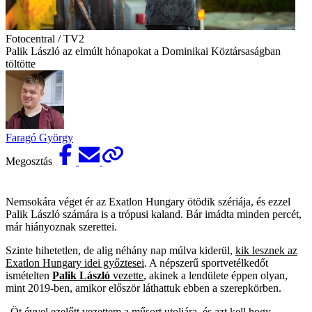
Fotocentral / TV2
Palik László az elmúlt hónapokat a Dominikai Köztársaságban
töltötte
Faragó György
Megosztás
Nemsokára véget ér az Exatlon Hungary ötödik szériája, és ezzel
Palik László számára is a trópusi kaland. Bár imádta minden percét,
már hiányoznak szerettei.
Szinte hihetetlen, de alig néhány nap múlva kiderül,
kik lesznek az
Exatlon Hungary idei győztesei
. A népszerű sportvetélkedőt
ismételten
Palik László
vezette
, akinek a lendülete éppen olyan,
mint 2019-ben, amikor először láthattuk ebben a szerepkörben.
„Öt évvel ezelőtt vezettem a műsort utoljára, és azt kell hogy