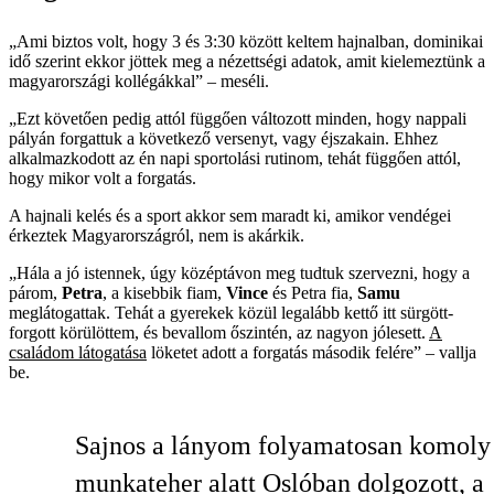
„Ami biztos volt, hogy 3 és 3:30 között keltem hajnalban, dominikai
idő szerint ekkor jöttek meg a nézettségi adatok, amit kielemeztünk a
magyarországi kollégákkal” – meséli.
„Ezt követően pedig attól függően változott minden, hogy nappali
pályán forgattuk a következő versenyt, vagy éjszakain. Ehhez
alkalmazkodott az én napi sportolási rutinom, tehát függően attól,
hogy mikor volt a forgatás.
A hajnali kelés és a sport akkor sem maradt ki, amikor vendégei
érkeztek Magyarországról, nem is akárkik.
„Hála a jó istennek, úgy középtávon meg tudtuk szervezni, hogy a
párom,
Petra
, a kisebbik fiam,
Vince
és Petra fia,
Samu
meglátogattak. Tehát a gyerekek közül legalább kettő itt sürgött-
forgott körülöttem, és bevallom őszintén, az nagyon jólesett.
A
családom látogatása
löketet adott a forgatás második felére” – vallja
be.
Sajnos a lányom folyamatosan komoly
munkateher alatt Oslóban dolgozott, a