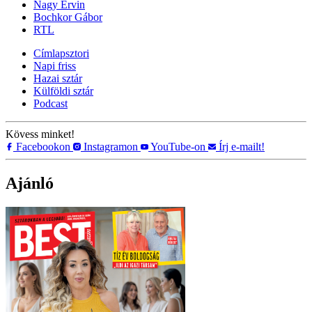
Nagy Ervin
Bochkor Gábor
RTL
Címlapsztori
Napi friss
Hazai sztár
Külföldi sztár
Podcast
Kövess minket!
Facebookon
Instagramon
YouTube-on
Írj e-mailt!
Ajánló