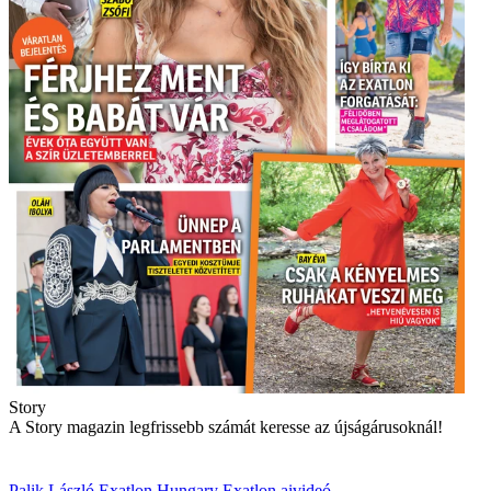
Story
A Story magazin legfrissebb számát keresse az újságárusoknál!
Palik László
Exatlon Hungary
Exatlon
aivideó