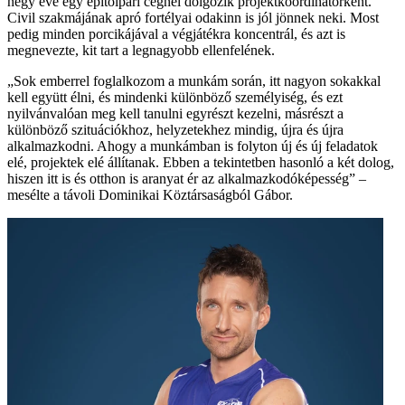
négy éve egy építőipari cégnél dolgozik projektkoordinátorként.
Civil szakmájának apró fortélyai odakinn is jól jönnek neki. Most
pedig minden porcikájával a végjátékra koncentrál, és azt is
megnevezte, kit tart a legnagyobb ellenfelének.
„Sok emberrel foglalkozom a munkám során, itt nagyon sokakkal
kell együtt élni, és mindenki különböző személyiség, és ezt
nyilvánvalóan meg kell tanulni egyrészt kezelni, másrészt a
különböző szituációkhoz, helyzetekhez mindig, újra és újra
alkalmazkodni. Ahogy a munkámban is folyton új és új feladatok
elé, projektek elé állítanak. Ebben a tekintetben hasonló a két dolog,
hiszen itt is és otthon is aranyat ér az alkalmazkodóképesség” –
mesélte a távoli Dominikai Köztársaságból Gábor.