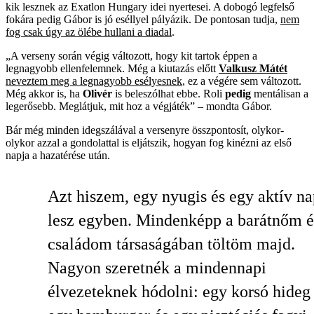
kik lesznek az Exatlon Hungary idei nyertesei. A dobogó legfelső
fokára pedig Gábor is jó eséllyel pályázik. De pontosan tudja,
nem
fog csak úgy az ölébe hullani a diadal
.
„A verseny során végig változott, hogy kit tartok éppen a
legnagyobb ellenfelemnek. Még a kiutazás előtt
Valkusz Mátét
neveztem meg a legnagyobb esélyesnek
, ez a végére sem változott.
Még akkor is, ha
Olivér
is beleszólhat ebbe. Roli
pedig
mentálisan a
legerősebb. Meglátjuk, mit hoz a végjáték” – mondta Gábor.
Bár még minden idegszálával a versenyre összpontosít, olykor-
olykor azzal a gondolattal is eljátszik, hogyan fog kinézni az első
napja a hazatérése után.
Azt hiszem, egy nyugis és egy aktív na
lesz egyben. Mindenképp a barátnőm é
családom társaságában töltöm majd.
Nagyon szeretnék a mindennapi
élvezeteknek hódolni: egy korsó hideg 