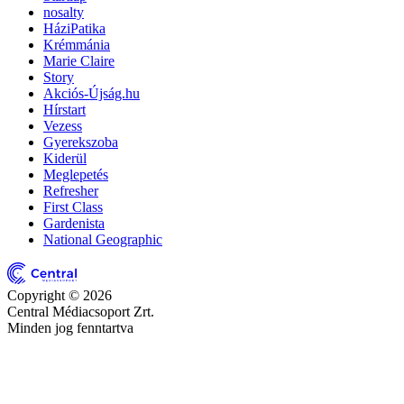
nosalty
HáziPatika
Krémmánia
Marie Claire
Story
Akciós-Újság.hu
Hírstart
Vezess
Gyerekszoba
Kiderül
Meglepetés
Refresher
First Class
Gardenista
National Geographic
Copyright © 2026
Central Médiacsoport Zrt.
Minden jog fenntartva