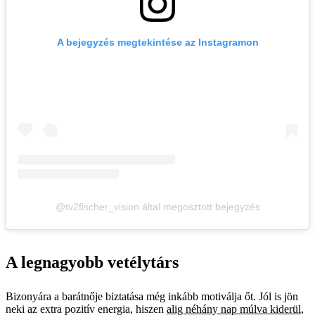
A bejegyzés megtekintése az Instagramon
@tv2fischer_vision által megosztott bejegyzés
A legnagyobb vetélytárs
Bizonyára a barátnője biztatása még inkább motiválja őt. Jól is jön
neki az extra pozitív energia, hiszen
alig néhány nap múlva kiderül
,