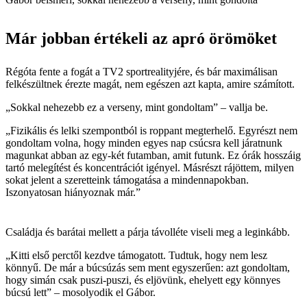
Már jobban értékeli az apró örömöket
Régóta fente a fogát a TV2 sportrealityjére, és bár maximálisan
felkészültnek érezte magát, nem egészen azt kapta, amire számított.
„Sokkal nehezebb ez a verseny, mint gondoltam” – vallja be.
„Fizikális és lelki szempontból is roppant megterhelő. Egyrészt nem
gondoltam volna, hogy minden egyes nap csúcsra kell járatnunk
magunkat abban az egy-két futamban, amit futunk. Ez órák hosszáig
tartó melegítést és koncentrációt igényel. Másrészt rájöttem, milyen
sokat jelent a szeretteink támogatása a mindennapokban.
Iszonyatosan hiányoznak már.”
Családja és barátai mellett a párja távolléte viseli meg a leginkább.
„Kitti első perctől kezdve támogatott. Tudtuk, hogy nem lesz
könnyű. De már a búcsúzás sem ment egyszerűen: azt gondoltam,
hogy simán csak puszi-puszi, és eljövünk, ehelyett egy könnyes
búcsú lett” – mosolyodik el Gábor.