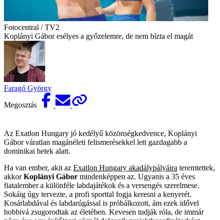
Fotocentral / TV2
Koplányi Gábor esélyes a győzelemre, de nem bízta el magát
Faragó György
Megosztás
Az Exatlon Hungary jó kedélyű közönségkedvence, Koplányi
Gábor váratlan magánéleti felismerésekkel lett gazdagabb a
dominikai hetek alatt.
Ha van ember, akit az
Exatlon Hungary akadálypályáira
teremtettek,
akkor
Koplányi Gábor
mindenképpen az. Ugyanis a 35 éves
fiatalember a különféle labdajátékok és a versengés szerelmese.
Sokáig úgy tervezte, a profi sporttal fogja keresni a kenyerét.
Kosárlabdával és labdarúgással is próbálkozott, ám ezek idővel
hobbivá zsugorodtak az életében. Kevesen tudják róla, de immár