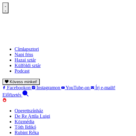
Címlapsztori
Napi friss
Hazai sztár
Külföldi sztár
Podcast
Kövess minket!
Facebookon
Instagramon
YouTube-on
Írj e-mailt!
Előfizetés
Operettszínház
De Re Attila Luigi
Közmédia
Tóth Ildikó
Rubint Réka