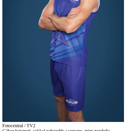
Fotocentral / TV2
Gábor beismeri, sokkal nehezebb a verseny, mint gondolta