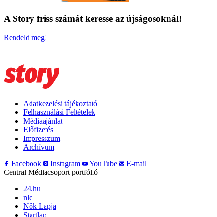
A Story friss számát keresse az újságosoknál!
Rendeld meg!
Adatkezelési tájékoztató
Felhasználási Feltételek
Médiaajánlat
Előfizetés
Impresszum
Archívum
Facebook
Instagram
YouTube
E-mail
Central Médiacsoport portfólió
24.hu
nlc
Nők Lapja
Startlap