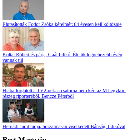
Elutasították Fodor Zsóka kérelmét: 84 évesen kell költöznie
Koltai Róbert és párja, Gaál Ildikó: Életük legnehezebb évén
vannak túl
Hiába forgatott a TV2-nek, a csatorna nem kért az M1 egykori
részeg riporteréből, Bencze Péterből
Hernádi Judit tudja, borzalmasan viselkedett Bánsági Ildikóval
Best Magazin