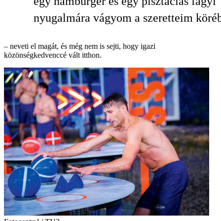
egy hamburger és egy pisztáciás fagyi
nyugalmára vágyom a szeretteim köré
– neveti el magát, és még nem is sejti, hogy igazi
közönségkedvenccé vált itthon.