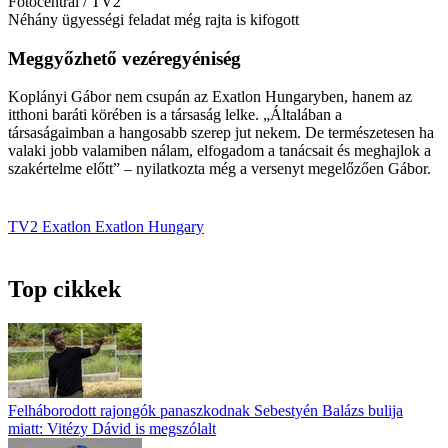
Fotocentral / TV2
Néhány ügyességi feladat még rajta is kifogott
Meggyőzhető vezéregyéniség
Koplányi Gábor nem csupán az Exatlon Hungaryben, hanem az
itthoni baráti körében is a társaság lelke. „Általában a
társaságaimban a hangosabb szerep jut nekem. De természetesen ha
valaki jobb valamiben nálam, elfogadom a tanácsait és meghajlok a
szakértelme előtt” – nyilatkozta még a versenyt megelőzően Gábor.
TV2
Exatlon
Exatlon Hungary
Top cikkek
Felháborodott rajongók panaszkodnak Sebestyén Balázs bulija
miatt: Vitézy Dávid is megszólalt