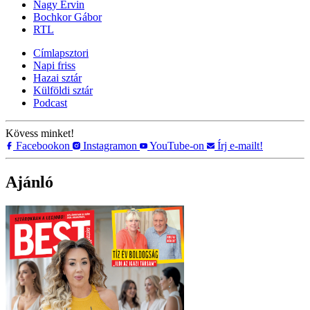
Nagy Ervin
Bochkor Gábor
RTL
Címlapsztori
Napi friss
Hazai sztár
Külföldi sztár
Podcast
Kövess minket!
Facebookon
Instagramon
YouTube-on
Írj e-mailt!
Ajánló