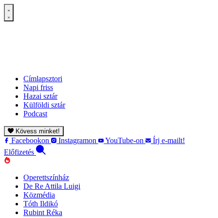
Címlapsztori
Napi friss
Hazai sztár
Külföldi sztár
Podcast
Kövess minket!
Facebookon
Instagramon
YouTube-on
Írj e-mailt!
Előfizetés
Operettszínház
De Re Attila Luigi
Közmédia
Tóth Ildikó
Rubint Réka