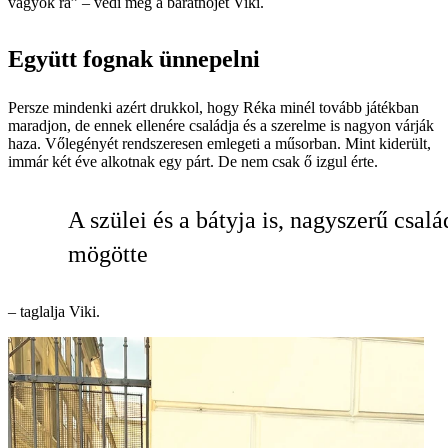
vagyok rá” – védi meg a barátnőjét Viki.
Együtt fognak ünnepelni
Persze mindenki azért drukkol, hogy Réka minél tovább játékban
maradjon, de ennek ellenére családja és a szerelme is nagyon várják
haza. Vőlegényét rendszeresen emlegeti a műsorban. Mint kiderült,
immár két éve alkotnak egy párt. De nem csak ő izgul érte.
A szülei és a bátyja is, nagyszerű csalá
mögötte
– taglalja Viki.