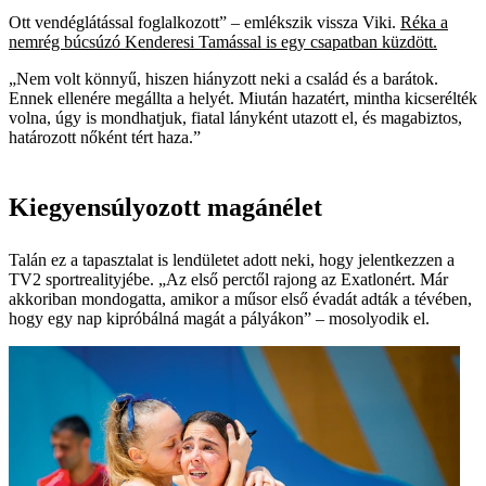
Ott vendéglátással foglalkozott” – emlékszik ­vissza Viki.
Réka a
nemrég búcsúzó Kenderesi Tamással is egy csapatban küzdött.
„Nem volt könnyű, hiszen hiányzott neki a család és a barátok.
Ennek ellenére megállta a helyét. Miután hazatért, mintha kicserélték
volna, úgy is mondhatjuk, fiatal lányként utazott el, és magabiztos,
határozott nőként tért haza.”
Kiegyensúlyozott magánélet
Talán ez a tapasztalat is lendületet adott neki, hogy jelentkezzen a
TV2 sportrealityjébe. „Az első perctől rajong az Exatlonért. Már
akkoriban mondogatta, amikor a műsor első évadát adták a tévében,
hogy egy nap kipróbálná magát a pályákon” – mosolyodik el.