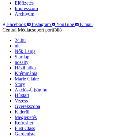
Előfizetés
Impresszum
Archívum
Facebook
Instagram
YouTube
E-mail
Central Médiacsoport portfólió
24.hu
nlc
Nők Lapja
Startlap
nosalty
HáziPatika
Krémmánia
Marie Claire
Story
Akciós-Újság.hu
Hírstart
Vezess
Gyerekszoba
Kiderül
Meglepetés
Refresher
First Class
Gardenista