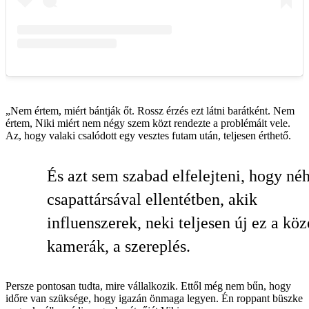
„Nem értem, miért bántják őt. Rossz érzés ezt látni barátként. Nem
értem, Niki miért nem négy szem közt rendezte a problémáit vele.
Az, hogy valaki csalódott egy vesztes futam után, teljesen érthető.
És azt sem szabad elfelejteni, hogy né
csapattársával ellentétben, akik
influenszerek, neki teljesen új ez a köz
kamerák, a szereplés.
Persze pontosan tudta, mire vállalkozik. Ettől még nem bűn, hogy
időre van szüksége, hogy igazán önmaga legyen. Én roppant büszke