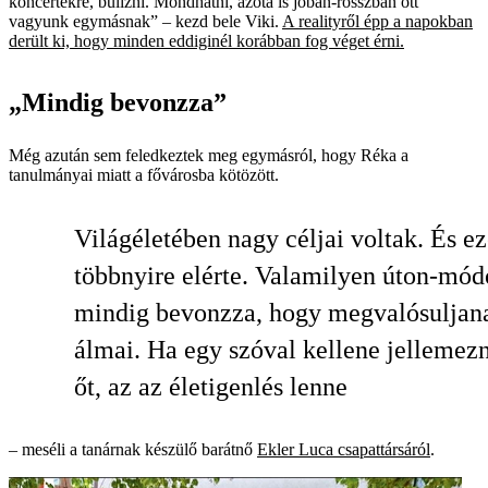
koncertekre, bulizni. Mondhatni, azóta is jóban-rosszban ott
vagyunk egymásnak” – kezd bele Viki.
A realityről épp a napokban
derült ki, hogy minden eddiginél korábban fog véget érni.
„Mindig bevonzza”
Még azután sem feledkeztek meg egymásról, hogy Réka a
tanulmányai miatt a fővárosba kötözött.
Világéletében nagy céljai voltak. És e
többnyire elérte. Valamilyen úton-mó
mindig bevonzza, hogy megvalósuljan
álmai. Ha egy szóval kellene jelleme
őt, az az életigenlés lenne
– meséli a tanárnak készülő barátnő
Ekler Luca csapattársáról
.