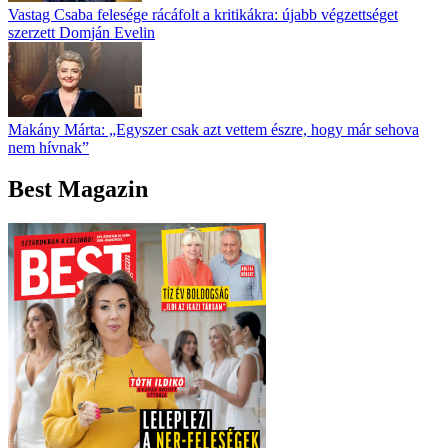
Vastag Csaba felesége rácáfolt a kritikákra: újabb végzettséget
szerzett Domján Evelin
Makány Márta: „Egyszer csak azt vettem észre, hogy már sehova
nem hívnak”
Best Magazin