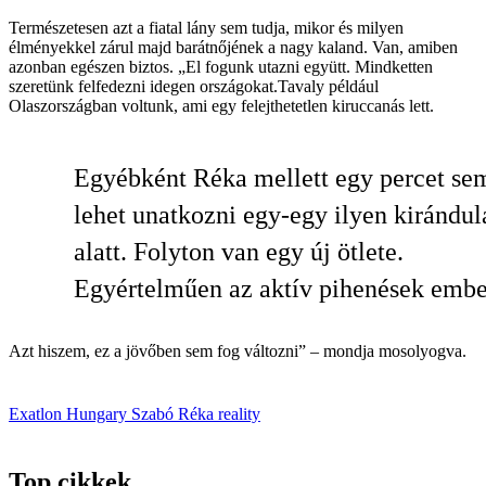
Természetesen azt a fiatal lány sem tudja, mikor és milyen
élményekkel zárul majd barátnőjének a nagy kaland. Van, amiben
azonban egészen biztos. „El fogunk utazni együtt. Mindketten
szeretünk felfedezni idegen országokat.Tavaly például
Olaszországban voltunk, ami egy felejthetetlen kiruccanás lett.
Egyébként Réka mellett egy percet se
lehet unatkozni egy-egy ilyen kirándul
alatt. Folyton van egy új ötlete.
Egyértelműen az aktív pihenések embe
Azt hiszem, ez a jövőben sem fog változni” – mondja mosolyogva.
Exatlon Hungary
Szabó Réka
reality
Top cikkek