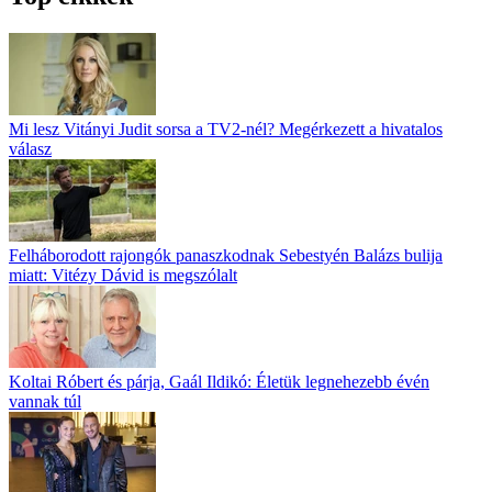
Mi lesz Vitányi Judit sorsa a TV2-nél? Megérkezett a hivatalos
válasz
Felháborodott rajongók panaszkodnak Sebestyén Balázs bulija
miatt: Vitézy Dávid is megszólalt
Koltai Róbert és párja, Gaál Ildikó: Életük legnehezebb évén
vannak túl