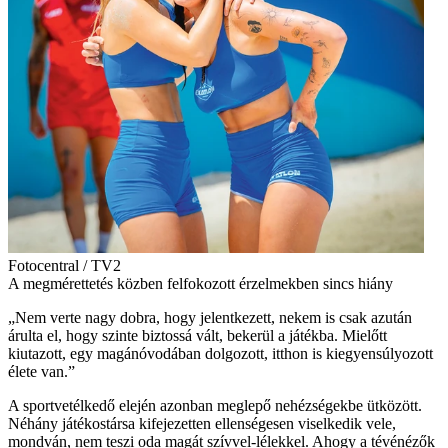
Fotocentral / TV2
A megmérettetés közben felfokozott érzelmekben sincs hiány
„Nem verte nagy dobra, hogy jelentkezett, nekem is csak azután
árulta el, hogy szinte biztossá vált, bekerül a játékba. Mielőtt
kiutazott, egy magánóvodában dolgozott, itthon is kiegyensúlyozott
élete van.”
A sportvetélkedő elején azonban meglepő nehézségekbe ütközött.
Néhány játékostársa kifejezetten ellenségesen viselkedik vele,
mondván, nem teszi oda magát szívvel-lélekkel. Ahogy a tévénézők