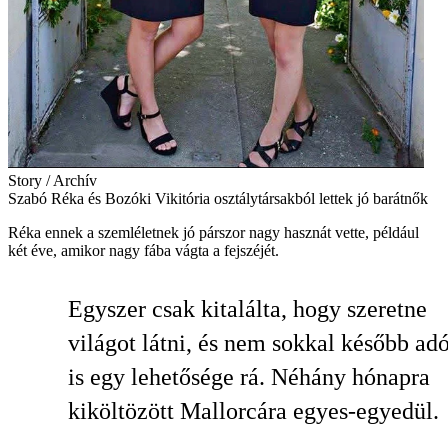
Story / Archív
Szabó Réka és Bozóki Vikitória osztálytársakból lettek jó barátnők
Réka ennek a szemléletnek jó párszor nagy hasznát vette, például
két éve, amikor nagy fába vágta a fejszéjét.
Egyszer csak kitalálta, hogy szeretne
világot látni, és nem sokkal később ad
is egy lehetősége rá. Néhány hónapra
kiköltözött Mallorcára egyes-egyedül.