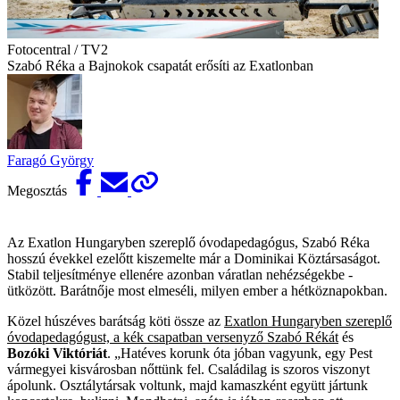
Fotocentral / TV2
Szabó Réka a Bajnokok csapatát erősíti az Exatlonban
Faragó György
Megosztás
Az Exatlon Hungaryben szereplő óvodapedagógus, Szabó Réka
hosszú évekkel ezelőtt kiszemelte már a Dominikai Köztársaságot.
Stabil teljesítménye ­ellenére azonban váratlan nehézségekbe ­
ütközött. Barátnője most elmeséli, milyen ember a hétköznapokban.
Közel húszéves barátság köti össze az
Exatlon Hungaryben szereplő
óvodapedagógust, a kék csapatban versenyző Szabó Rékát
és
Bozóki Viktóriát
. „Hatéves korunk óta jóban vagyunk, egy Pest
vármegyei kisvárosban nőttünk fel. Családilag is szoros viszonyt
ápolunk. Osztálytársak voltunk, majd kamaszként együtt jártunk