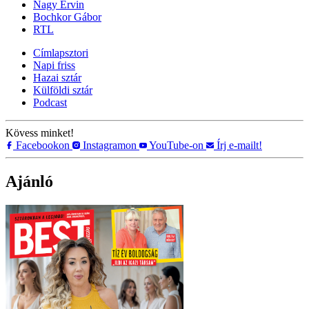
Nagy Ervin
Bochkor Gábor
RTL
Címlapsztori
Napi friss
Hazai sztár
Külföldi sztár
Podcast
Kövess minket!
Facebookon
Instagramon
YouTube-on
Írj e-mailt!
Ajánló