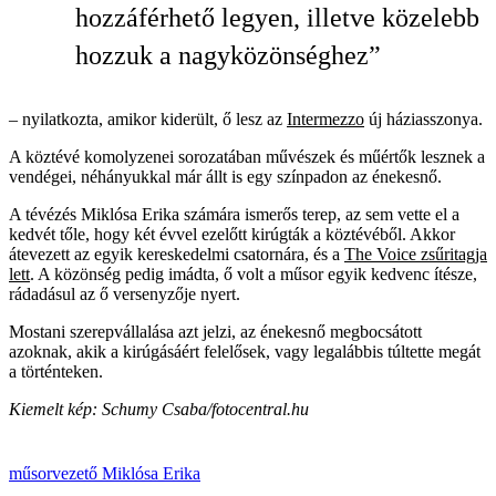
hozzáférhető legyen, illetve közelebb
hozzuk a nagyközönséghez”
– nyilatkozta, amikor kiderült, ő lesz az
Intermezzo
új háziasszonya.
A köztévé komolyzenei sorozatában művészek és műértők lesznek a
vendégei, néhányukkal már állt is egy színpadon az énekesnő.
A tévézés Miklósa Erika számára ismerős terep, az sem vette el a
kedvét tőle, hogy két évvel ezelőtt kirúgták a köztévéből. Akkor
átevezett az egyik kereskedelmi csatornára, és a
The Voice zsűritagja
lett
. A közönség pedig imádta, ő volt a műsor egyik kedvenc ítésze,
rádadásul az ő versenyzője nyert.
Mostani szerepvállalása azt jelzi, az énekesnő megbocsátott
azoknak, akik a kirúgásáért felelősek, vagy legalábbis túltette megát
a történteken.
Kiemelt kép: Schumy Csaba/fotocentral.hu
műsorvezető
Miklósa Erika