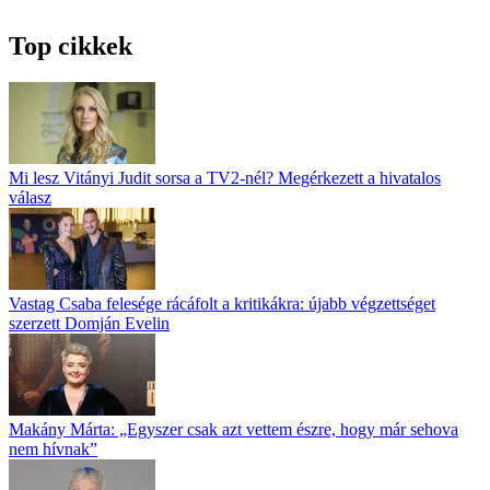
Top cikkek
Mi lesz Vitányi Judit sorsa a TV2-nél? Megérkezett a hivatalos
válasz
Vastag Csaba felesége rácáfolt a kritikákra: újabb végzettséget
szerzett Domján Evelin
Makány Márta: „Egyszer csak azt vettem észre, hogy már sehova
nem hívnak”