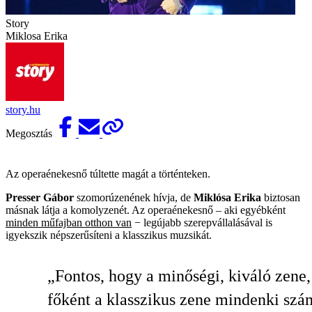
Story
Miklosa Erika
story.hu
Megosztás
Az operaénekesnő túltette magát a történteken.
Presser Gábor
szomorúzenének hívja, de
Miklósa Erika
biztosan
másnak látja a komolyzenét. Az operaénekesnő – aki egyébként
minden műfajban otthon van
− legújabb szerepvállalásával is
igyekszik népszerűsíteni a klasszikus muzsikát.
„Fontos, hogy a minőségi, kiváló zene,
főként a klasszikus zene mindenki szá