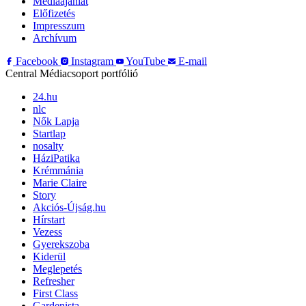
Médiaajánlat
Előfizetés
Impresszum
Archívum
Facebook
Instagram
YouTube
E-mail
Central Médiacsoport portfólió
24.hu
nlc
Nők Lapja
Startlap
nosalty
HáziPatika
Krémmánia
Marie Claire
Story
Akciós-Újság.hu
Hírstart
Vezess
Gyerekszoba
Kiderül
Meglepetés
Refresher
First Class
Gardenista