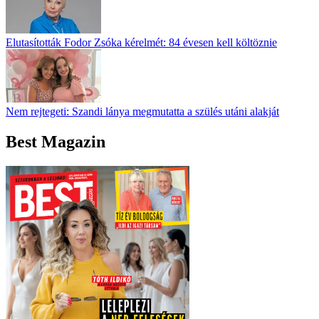
Elutasították Fodor Zsóka kérelmét: 84 évesen kell költöznie
Nem rejtegeti: Szandi lánya megmutatta a szülés utáni alakját
Best Magazin