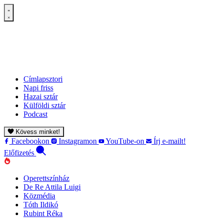
Címlapsztori
Napi friss
Hazai sztár
Külföldi sztár
Podcast
Kövess minket!
Facebookon
Instagramon
YouTube-on
Írj e-mailt!
Előfizetés
Operettszínház
De Re Attila Luigi
Közmédia
Tóth Ildikó
Rubint Réka