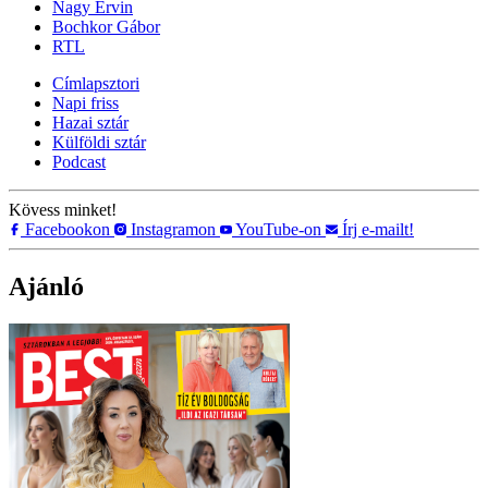
Nagy Ervin
Bochkor Gábor
RTL
Címlapsztori
Napi friss
Hazai sztár
Külföldi sztár
Podcast
Kövess minket!
Facebookon
Instagramon
YouTube-on
Írj e-mailt!
Ajánló