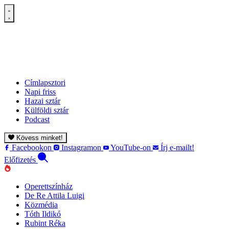
Címlapsztori
Napi friss
Hazai sztár
Külföldi sztár
Podcast
Kövess minket!
Facebookon
Instagramon
YouTube-on
Írj e-mailt!
Előfizetés
Operettszínház
De Re Attila Luigi
Közmédia
Tóth Ildikó
Rubint Réka