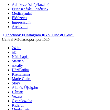
Adatkezelési tájékoztató
Felhasználási Feltételek
Médiaajánlat
Előfizetés
Impresszum
Archívum
Facebook
Instagram
YouTube
E-mail
Central Médiacsoport portfólió
24.hu
nlc
Nők Lapja
Startlap
nosalty
HáziPatika
Krémmánia
Marie Claire
Story
Akciós-Újság.hu
Hírstart
Vezess
Gyerekszoba
Kiderül
Meglepetés