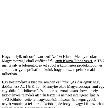
Hogy melyik műsorról van szó? Az 1% Klub – Mennyire okos
Magyarország? című vetélkedőről,
amit
Kasza Tibor
vezet.
A TV2
már tavaly is leforgatott egyet ebből a különleges produkcióból, és
akkor is nagyon próbáták titkolni, hogy kik szerepelnek majd a
műsorban.
Egy közleményt is kiadtak, amiben ezt írták: „Az ősz egyik nagy
dobása lesz Az 1% Klub – Mennyire okos Magyarország?, ami egy
egyedülálló, lebilincselő és humoros, szórakoztató show, amely
tudományos felmérés alapján teszteli a nemzet intelligenciáját. A
TV2 Kölnben vette fel nagyszabású műsorát, és a legnagyobb
neveit vonultatja fel a produkcióban, de hogy ki vagy kik lesznek a