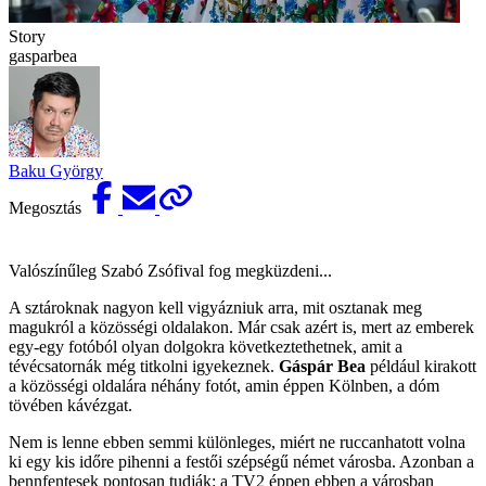
Story
gasparbea
Baku György
Megosztás
Valószínűleg Szabó Zsófival fog megküzdeni...
A sztároknak nagyon kell vigyázniuk arra, mit osztanak meg
magukról a közösségi oldalakon. Már csak azért is, mert az emberek
egy-egy fotóból olyan dolgokra következtethetnek, amit a
tévécsatornák még titkolni igyekeznek.
Gáspár Bea
például kirakott
a közösségi oldalára néhány fotót, amin éppen Kölnben, a dóm
tövében kávézgat.
Nem is lenne ebben semmi különleges, miért ne ruccanhatott volna
ki egy kis időre pihenni a festői szépségű német városba. Azonban a
bennfentesek pontosan tudják: a TV2 éppen ebben a városban