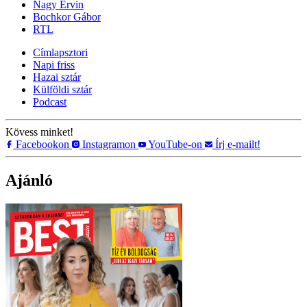
Nagy Ervin
Bochkor Gábor
RTL
Címlapsztori
Napi friss
Hazai sztár
Külföldi sztár
Podcast
Kövess minket!
Facebookon
Instagramon
YouTube-on
Írj e-mailt!
Ajánló