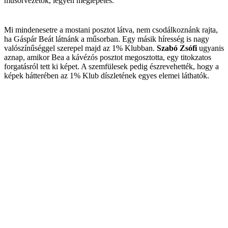
műsorvezetők, legyen meglepetés."
Mi mindenesetre a mostani posztot látva, nem csodálkoznánk rajta,
ha Gáspár Beát látnánk a műsorban. Egy másik híresség is nagy
valószínűséggel szerepel majd az 1% Klubban.
Szabó Zsófi
ugyanis
aznap, amikor Bea a kávézós posztot megosztotta, egy titokzatos
forgatásról tett ki képet. A szemfülesek pedig észrevehették, hogy a
képek hátterében az 1% Klub díszletének egyes elemei láthatók.