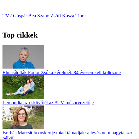
TV2
Gáspár Bea
Szabó Zsófi
Kasza Tibor
Top cikkek
Elutasították Fodor Zsóka kérelmét: 84 évesen kell költöznie
Lemondta az esküvőjét az ATV műsorvezetője
Borbás Marcsit luxuskertje miatt támadják: a tévés nem hagyta szó
nélkül