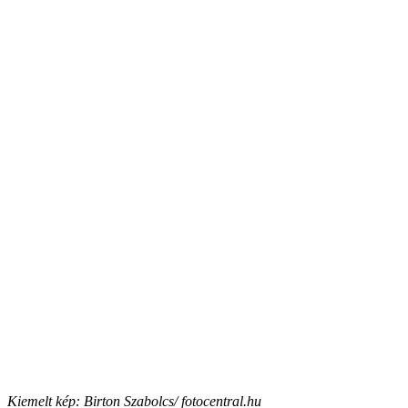
Kiemelt kép: Birton Szabolcs/ fotocentral.hu