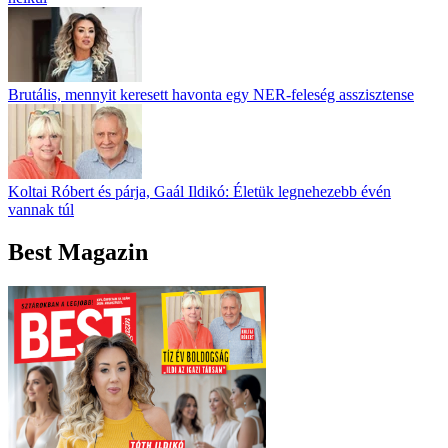
Brutális, mennyit keresett havonta egy NER-feleség asszisztense
Koltai Róbert és párja, Gaál Ildikó: Életük legnehezebb évén
vannak túl
Best Magazin